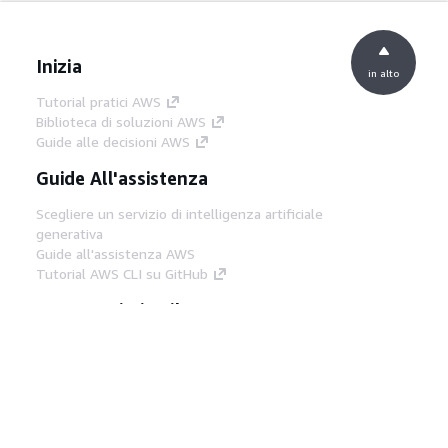
Inizia
in alto
Tutorial pratici AWS
Biblioteca di soluzioni AWS
Guide alle decisioni AWS
Guide All'assistenza
Scegliere un servizio di intelligenza artificiale
generativa
Guide all'assistenza AWS
Tutorial AWS CLI su GitHub
Strumenti Di Sviluppo
Libreria di esempi di codice AWS
AWS CLI
Centro builder AWS
Blog AWS sugli strumenti per sviluppatori
Link Utili