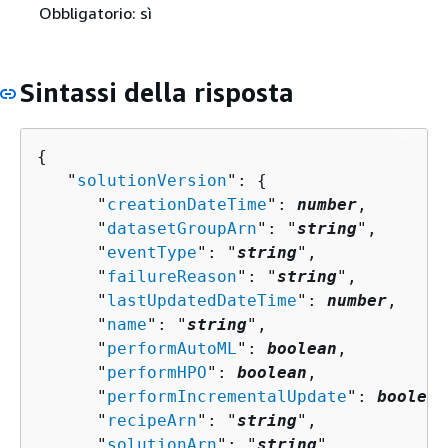
Obbligatorio: sì
Sintassi della risposta
{
   "
solutionVersion
": 
{
      "
creationDateTime
": 
number
,

      "
datasetGroupArn
": "
string
",

      "
eventType
": "
string
",

      "
failureReason
": "
string
",

      "
lastUpdatedDateTime
": 
number
,

      "
name
": "
string
",

      "
performAutoML
": 
boolean
,

      "
performHPO
": 
boolean
,

      "
performIncrementalUpdate
": 
boolean
      "
recipeArn
": "
string
",

      "
solutionArn
": "
string
",
