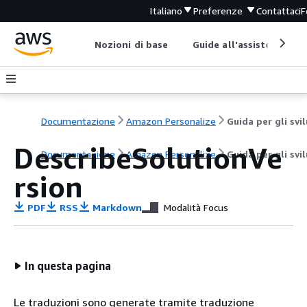
Italiano
Preferenze
Contattaci
F
Nozioni di base
Guide all'assistenza
Documentazione
Amazon Personalize
DescribeSolutionVe
Documentazione
Amazon Personalize
Guida per gli svi
rsion
PDF
RSS
Markdown
Modalità Focus
In questa pagina
Le traduzioni sono generate tramite traduzione