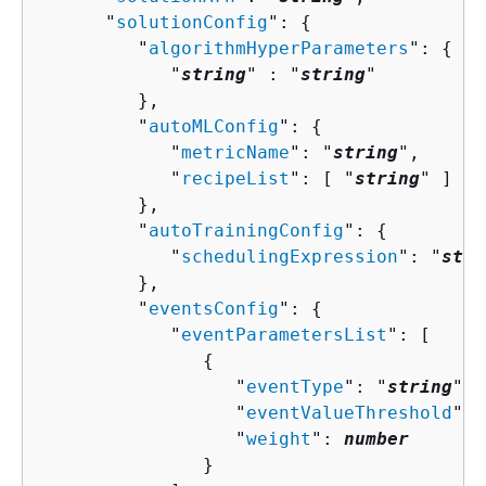
      "
solutionConfig
": 
{
         "
algorithmHyperParameters
": 
{
            "
string
" : "
string
" 

         },

         "
autoMLConfig
": 
{
            "
metricName
": "
string
",

            "
recipeList
": [ "
string
" ]

         },

         "
autoTrainingConfig
": 
{
            "
schedulingExpression
": "
stri
         },

         "
eventsConfig
": 
{
            "
eventParametersList
": [ 

{
                  "
eventType
": "
string
",

                  "
eventValueThreshold
": 
                  "
weight
": 
number
               }
