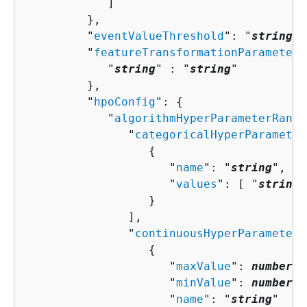
            ]

         },

         "
eventValueThreshold
": "
string
",

         "
featureTransformationParameters
            "
string
" : "
string
" 

         },

         "
hpoConfig
": 
{
            "
algorithmHyperParameterRange
               "
categoricalHyperParameter
{
                     "
name
": "
string
",

                     "
values
": [ "
string
"
                  }

               ],

               "
continuousHyperParameterR
{
                     "
maxValue
": 
number
,

                     "
minValue
": 
number
,

                     "
name
": "
string
"
