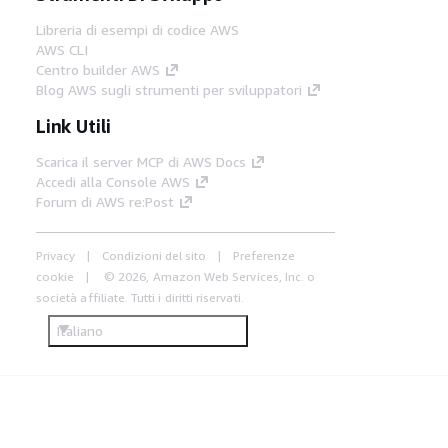
Libreria di esempi di codice AWS
AWS CLI
Centro builder AWS
Blog AWS sugli strumenti per sviluppatori
Link Utili
Scarica il server MCP di AWS Docs
Accedi alla Console AWS
Forum di AWS re:Post
Privacy
Condizioni del sito
Preferenze
cookie
© 2026, Amazon Web Services, Inc. o
società affiliate. Tutti i diritti riservati.
Italiano