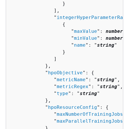
                  }

               ],

               "
integerHyperParameterRang
{
                     "
maxValue
": 
number
,

                     "
minValue
": 
number
,

                     "
name
": "
string
"

                  }

               ]

            },

            "
hpoObjective
": 
{
               "
metricName
": "
string
",

               "
metricRegex
": "
string
",

               "
type
": "
string
"

            },

            "
hpoResourceConfig
": 
{
               "
maxNumberOfTrainingJobs
":
               "
maxParallelTrainingJobs
":
            }
