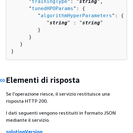
      "
trainingType
": "
string
",

      "
tunedHPOParams
": 
{
         "
algorithmHyperParameters
": 
{
            "
string
" : "
string
" 

         }

      }

   }

}
Elementi di risposta
Se l'operazione riesce, il servizio restituisce una
risposta HTTP 200.
I dati seguenti vengono restituiti in formato JSON
mediante il servizio.
solutionVersion