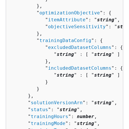
         },

         "
optimizationObjective
": 
{
            "
itemAttribute
": "
string
",

            "
objectiveSensitivity
": "
stri
         },

         "
trainingDataConfig
": 
{
            "
excludedDatasetColumns
": 
{
               "
string
" : [ "
string
" ]

            },

            "
includedDatasetColumns
": 
{
               "
string
" : [ "
string
" ]

            }

         }

      },

      "
solutionVersionArn
": "
string
",

      "
status
": "
string
",

      "
trainingHours
": 
number
,

      "
trainingMode
": "
string
",
