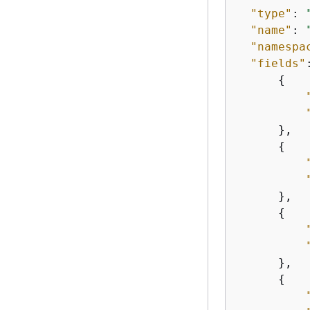
"type"
: 
"name"
: 
"namespa
"fields"
{
      },

{
      },

{
      },

{