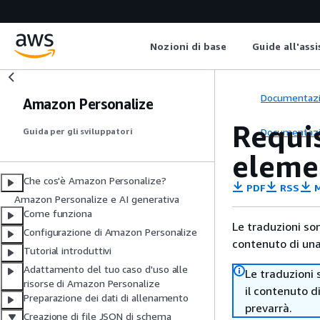
Nozioni di base
Guide all'ass
Documentaz
Amazon Personalize
Requis
Documentaz
Guida per gli sviluppatori
eleme
Che cos'è Amazon Personalize?
PDF
RSS
M
Amazon Personalize e AI generativa
Come funziona
Le traduzioni so
Configurazione di Amazon Personalize
contenuto di una 
Tutorial introduttivi
Adattamento del tuo caso d'uso alle
Le traduzioni 
risorse di Amazon Personalize
il contenuto d
Preparazione dei dati di allenamento
prevarrà.
Creazione di file JSON di schema