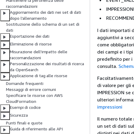
EVENT_VALU
Mantenere la pertinenza delle
raccomandazioni
IMPRESSIONE
Aggiornamento dei dati nei set di dati
RECOMMENDA
dopo l'allenamento
Sostituzione dello schema di un set di
I dati importati
dati
Esportazione dei dati
aggiuntivi a seco
Eliminazione di risorse
come obbligatori 
dei campi e i tip
Misurazione dell'impatto delle
raccomandazioni
predefinito per i
Personalizzazione dei risultati di ricerca
consulta.
Schema
da OpenSearch
Applicazione di tag alle risorse
Facoltativamente
Domande frequenti
di valore per gli
Messaggi di errore comuni
IMPRESSION se des
Specificare le risorse con AWS
ulteriori informa
CloudFormation
impressioni
Esempi di codice
Sicurezza
Il numero totale
Punti finali e quote
un set di dati su
Guida di riferimento alle API
distinti
nei dati d