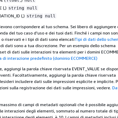
E (
,)
float
null
 (,)
string
null
TION_ID (,)
string
null
 devono corrispondere al tuo schema. Sei libero di aggiungere
nda del tuo caso d'uso e dei tuoi dati. Finché i campi non son
o riservati e i tipi di dati sono elencati
Tipi di dati dello sch
i di dati sono a tua discrezione. Per un esempio dello schema
 set di dati sulle interazioni tra elementi per i domini ECOMM
 di interazione predefinito (dominio ECOMMERCE)
, aggiungi la parola chiave riservata EVENT_VALUE se disponi
 eventi. Facoltativamente, aggiungi la parola chiave riservata
ideri includere dati sulle impressioni esplicite e implicite. 
zioni sulla registrazione dei dati sulle impressioni, vedere.
Dat
 massimo di campi di metadati opzionali che è possibile aggi
lle interazioni degli elementi, sommato al numero totale di tip
i interazione degli elementi, è 10. I campi di metadati inclusi