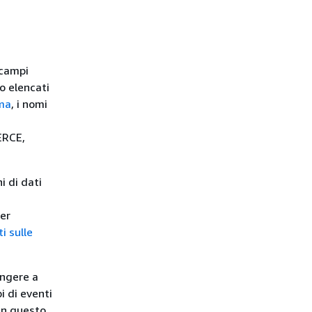
 campi
o elencati
ema
, i nomi
ERCE,
 di dati
Per
i sulle
ungere a
i di eventi
 in questo