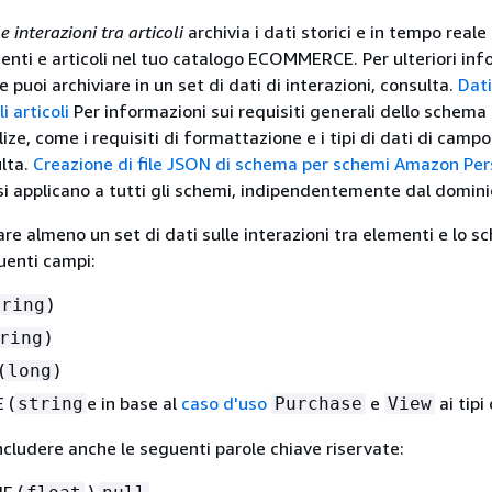
le interazioni tra articoli
archivia i dati storici e in tempo reale
tenti e articoli nel tuo catalogo ECOMMERCE. Per ulteriori inf
he puoi archiviare in un set di dati di interazioni, consulta.
Dati
i articoli
Per informazioni sui requisiti generali dello schema 
e, come i requisiti di formattazione e i tipi di dati di campo
ulta.
Creazione di file JSON di schema per schemi Amazon Per
 si applicano a tutti gli schemi, indipendentemente dal domini
are almeno un set di dati sulle interazioni tra elementi e lo 
uenti campi:
)
tring
)
ring
(
)
long
 (
e in base al
caso d'uso
e
ai tipi
string
Purchase
View
cludere anche le seguenti parole chiave riservate: