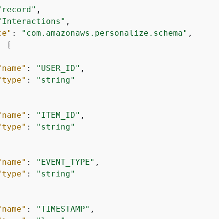
"record"
,

"Interactions"
,

ce"
: 
"com.amazonaws.personalize.schema"
,

: [

"name"
: 
"USER_ID"
,

"type"
: 
"string"
"name"
: 
"ITEM_ID"
,

"type"
: 
"string"
"name"
: 
"EVENT_TYPE"
,

"type"
: 
"string"
"name"
: 
"TIMESTAMP"
,
