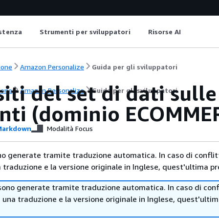
istenza
Strumenti per sviluppatori
Risorse AI
ione
Amazon Personalize
Guida per gli sviluppatori
iti del set di dati sull
ione
Amazon Personalize
Guida per gli sviluppatori
nti (dominio ECOMME
arkdown
Modalità Focus
no generate tramite traduzione automatica. In caso di conflitt
traduzione e la versione originale in Inglese, quest'ultima pr
sono generate tramite traduzione automatica. In caso di confl
i una traduzione e la versione originale in Inglese, quest'ulti