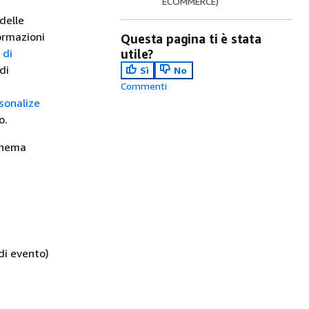
ECOMMERCE)
 delle
ormazioni
Questa pagina ti è stata
 di
utile?
di
Sì
No
Commenti
sonalize
o.
schema
 di evento)