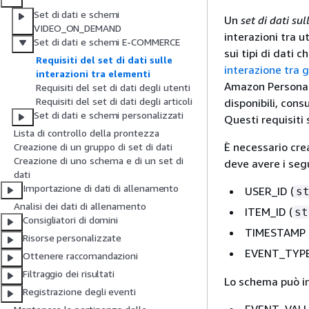
Set di dati e schemi
Un
set di dati sul
VIDEO_ON_DEMAND
interazioni tra u
Set di dati e schemi E-COMMERCE
sui tipi di dati c
Requisiti del set di dati sulle
interazione tra gl
interazioni tra elementi
Amazon Personaliz
Requisiti del set di dati degli utenti
Requisiti del set di dati degli articoli
disponibili, cons
Set di dati e schemi personalizzati
Questi requisiti
Lista di controllo della prontezza
È necessario cre
Creazione di un gruppo di set di dati
Creazione di uno schema e di un set di
deve avere i seg
dati
Importazione di dati di allenamento
USER_ID (
s
Analisi dei dati di allenamento
ITEM_ID (
st
Consigliatori di domini
TIMESTAMP 
Risorse personalizzate
EVENT_TYPE
Ottenere raccomandazioni
Filtraggio dei risultati
Lo schema può in
Registrazione degli eventi