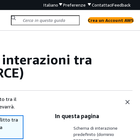
Italiano
Preferenze
Contattaci
Feedback
Crea un Account AWS
e interazioni tra
RCE)
o tra il
evarrà.
In questa pagina
itto tra
ma
Schema di interazione
predefinito (dominio