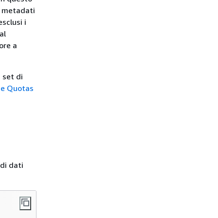
i metadati
sclusi i
al
ore a
 set di
ce Quotas
di dati