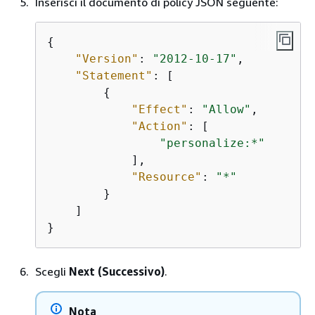
Inserisci il documento di policy JSON seguente:
{
"Version"
: 
"2012-10-17"
,

"Statement"
: [

{
"Effect"
: 
"Allow"
,

"Action"
: [

"personalize:*"
            ],

"Resource"
: 
"*"
        }

    ]

}
Scegli
Next (Successivo)
.
Nota