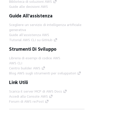
Biblioteca di soluzioni AWS
Guide alle decisioni AWS
Guide All'assistenza
Scegliere un servizio di intelligenza artificiale
generativa
Guide all'assistenza AWS
Tutorial AWS CLI su GitHub
Strumenti Di Sviluppo
Libreria di esempi di codice AWS
AWS CLI
Centro builder AWS
Blog AWS sugli strumenti per sviluppatori
Link Utili
Scarica il server MCP di AWS Docs
Accedi alla Console AWS
Forum di AWS re:Post