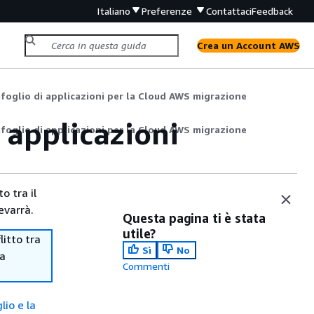
Italiano
Preferenze
Contattaci
Feedback
Crea un Account AWS
afoglio di applicazioni per la Cloud AWS migrazione
 applicazioni
afoglio di applicazioni per la Cloud AWS migrazione
o tra il
evarrà.
Questa pagina ti è stata
utile?
itto tra
Sì
No
ma
Commenti
lio e la