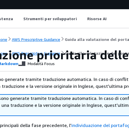
istenza
Strumenti per sviluppatori
Risorse AI
ione
AWS Prescriptive Guidance
Guida alla valutazione del port
zione prioritaria delle
ione
AWS Prescriptive Guidance
Guida alla valutazione del port
arkdown
Modalità Focus
no generate tramite traduzione automatica. In caso di conflitt
traduzione e la versione originale in Inglese, quest'ultima pr
sono generate tramite traduzione automatica. In caso di confl
i una traduzione e la versione originale in Inglese, quest'ulti
 principali della fase precedente, l'
individuazione del portafog