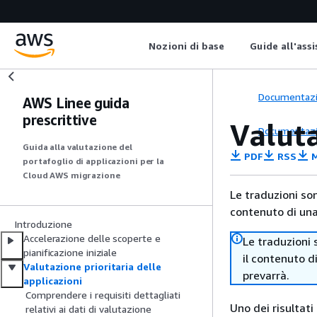
Nozioni di base
Guide all'ass
Documentaz
AWS Linee guida
prescrittive
Valuta
Documentaz
Guida alla valutazione del
PDF
RSS
M
portafoglio di applicazioni per la
Cloud AWS migrazione
Le traduzioni so
contenuto di una 
Introduzione
Accelerazione delle scoperte e
Le traduzioni 
pianificazione iniziale
il contenuto d
Valutazione prioritaria delle
prevarrà.
applicazioni
Comprendere i requisiti dettagliati
Uno dei risultati
relativi ai dati di valutazione