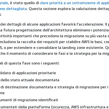
ziale
, è stato quello di
dare priorità a un sottoinsieme di appl
one dettagliata
. Questa sezione esplora la valutazione detta
i.
 dei dettagli di alcune applicazioni favorirà l'accelerazione. Il
la futura progettazione dell'architettura eliminano i potenzial
attività importanti che precedono la migrazione su più vasta s
ncludono la raccolta dei requisiti per stabilire AWS le basi, c
, o per estendere e convalidare la landing zone esistente. 
che il momento di considerare le fasi e la strategia per la mi
pali di questa fase sono i seguenti:
idato di applicazioni prioritarie
 dello stato attuale documentata
 di destinazione documentata e strategia di migrazione per i
one
rumenti di migrazione identificati
cumentati della piattaforma (sicurezza, AWS infrastruttura e