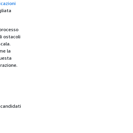
icazioni
gliata
 processo
i ostacoli
cala.
ome la
Questa
grazione.
 candidati