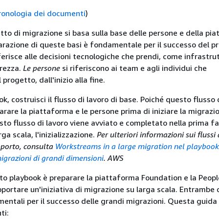
ronologia dei documenti
)
to di migrazione si basa sulla base delle persone e della pi
arazione di queste basi è fondamentale per il successo del p
ferisce alle decisioni tecnologiche che prendi, come infrastru
urezza.
Le persone
si riferiscono ai team e agli individui che
progetto, dall'inizio alla fine.
k, costruisci il flusso di lavoro di base. Poiché questo flusso 
arare la piattaforma e le persone prima di iniziare la migrazi
esto flusso di lavoro viene avviato e completato nella prima f
ga scala, l'inizializzazione.
Per ulteriori informazioni sui flussi
upporto, consulta
Workstreams in a large migration nel playbook
igrazioni di grandi dimensioni
. AWS
to playbook è preparare la piattaforma Foundation e la Peopl
portare un'iniziativa di migrazione su larga scala. Entrambe
entali per il successo delle grandi migrazioni. Questa guida
ti: