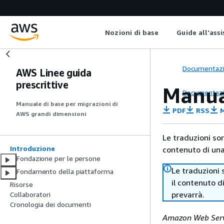
Nozioni di base
Guide all'ass
Documentaz
AWS Linee guida
prescrittive
Manua
Documentaz
Manuale di base per migrazioni di
PDF
RSS
M
AWS grandi dimensioni
Le traduzioni so
Introduzione
contenuto di una 
Fondazione per le persone
Le traduzioni 
Fondamento della piattaforma
il contenuto d
Risorse
prevarrà.
Collaboratori
Cronologia dei documenti
Amazon Web Serv