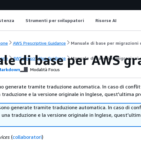
istenza
Strumenti per sviluppatori
Risorse AI
ione
AWS Prescriptive Guidance
Manuale di base per migrazioni 
le di base per AWS gr
ione
AWS Prescriptive Guidance
Manuale di base per migrazioni 
arkdown
Modalità Focus
no generate tramite traduzione automatica. In caso di conflitt
traduzione e la versione originale in Inglese, quest'ultima pr
sono generate tramite traduzione automatica. In caso di confl
i una traduzione e la versione originale in Inglese, quest'ulti
ices
(
collaboratori
)