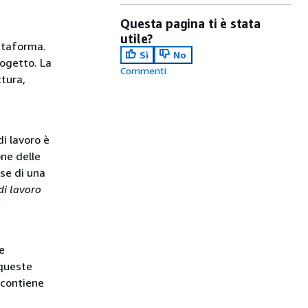
Questa pagina ti è stata
utile?
attaforma.
Sì
No
rogetto. La
Commenti
ttura,
di lavoro è
one delle
ase di una
 di lavoro
e
 queste
 contiene