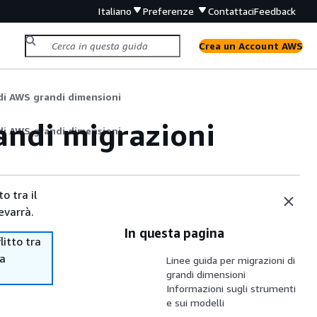
Italiano
Preferenze
Contattaci
Feedback
Crea un Account AWS
di AWS grandi dimensioni
andi migrazioni
di AWS grandi dimensioni
o tra il
evarrà.
In questa pagina
itto tra
ma
Linee guida per migrazioni di
grandi dimensioni
Informazioni sugli strumenti
e sui modelli