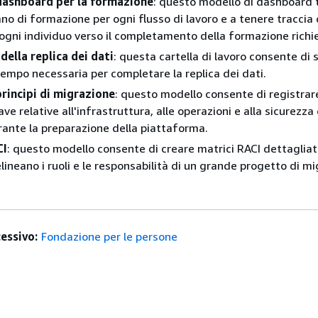
dashboard per la formazione
: questo modello di dashboard t
ano di formazione per ogni flusso di lavoro e a tenere traccia 
 ogni individuo verso il completamento della formazione richi
della replica dei dati
: questa cartella di lavoro consente di 
tempo necessaria per completare la replica dei dati.
rincipi di migrazione
: questo modello consente di registrare
ave relative all'infrastruttura, alle operazioni e alla sicurezza
ante la preparazione della piattaforma.
CI
: questo modello consente di creare matrici RACI dettagliate
elineano i ruoli e le responsabilità di un grande progetto di m
essivo:
Fondazione per le persone