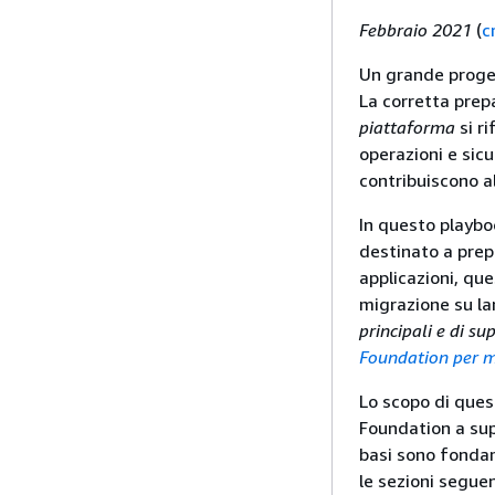
Febbraio 2021
(
c
Un grande proget
La corretta prep
piattaforma
si ri
operazioni e sic
contribuiscono al 
In questo playboo
destinato a prep
applicazioni, qu
migrazione su lar
principali e di s
Foundation per m
Lo scopo di ques
Foundation a sup
basi sono fondam
le sezioni seguen