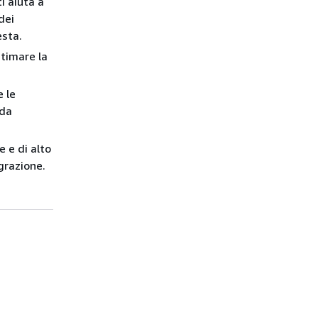
i aiuta a
dei
esta.
stimare la
 le
 da
 e di alto
igrazione.