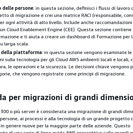
 delle persone
: in questa sezione, definisci i flussi di lavoro 
tto di migrazione e crei una matrice RACI (responsabile, con
r ogni attività di alto livello. Include anche raccomandazioni 
 un Cloud Enablement Engine (CEE). Questa sezione contiene
ormazione e ti aiuta a creare un dashboard di formazione per l
u larga scala.
della piattaforma
: in questa sezione vengono esaminate le
ni sulla tecnologia per gli Cloud AWS ambienti locali e locali,
ura, le operazioni e la sicurezza. Le decisioni chiave vengono p
orie, che vengono registrate come principi di migrazione.
da per migrazioni di grandi dimensi
 300 o più server è considerata una migrazione di grandi dime
 persone, ai processi e alla tecnologia di un grande progetto d
in genere nuove per la maggior parte delle aziende. Questo
te di una serie di linee guida AWS prescrittive sulle grandi 