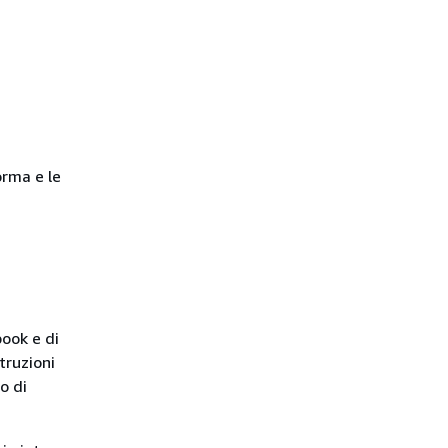
orma e le
book e di
truzioni
o di