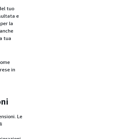
del tuo
sultata e
per la
 anche
a tua
 come
rese in
oni
nsioni. Le
i
migrazioni