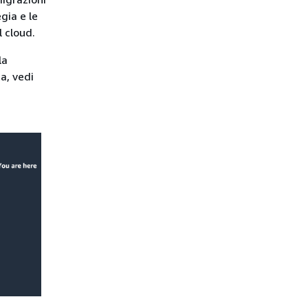
gia e le
l cloud.
la
a, vedi