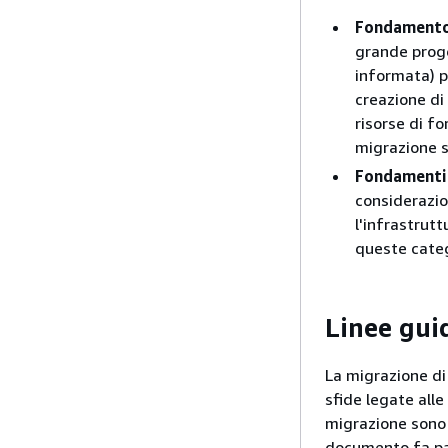
Fondamento
grande proge
informata) pe
creazione di
risorse di f
migrazione s
Fondamenti 
considerazio
l'infrastrutt
queste categ
Linee gui
La migrazione di
sfide legate alle
migrazione sono 
documento fa par