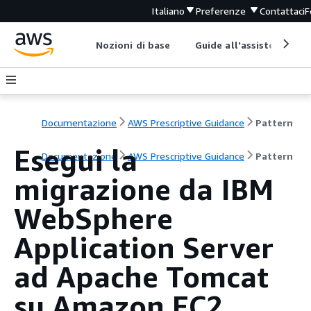
Italiano
Preferenze
Contattaci
F
Nozioni di base
Guide all'assistenza
Documentazione
AWS Prescriptive Guidance
Pattern
Esegui la
Documentazione
AWS Prescriptive Guidance
Pattern
migrazione da IBM
WebSphere
Application Server
ad Apache Tomcat
su Amazon EC2