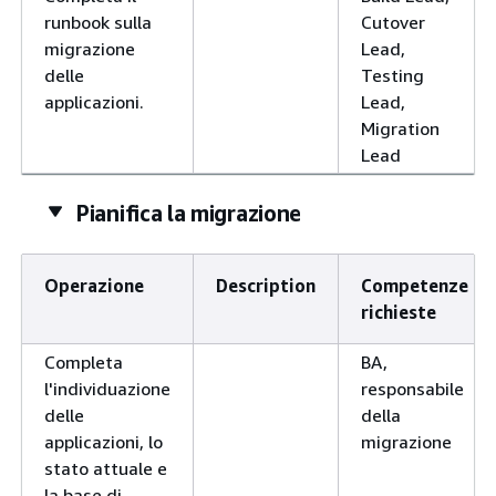
runbook sulla
Cutover
migrazione
Lead,
delle
Testing
applicazioni.
Lead,
Migration
Lead
Pianifica la migrazione
Operazione
Description
Competenze
richieste
Completa
BA,
l'individuazione
responsabile
delle
della
applicazioni, lo
migrazione
stato attuale e
la base di