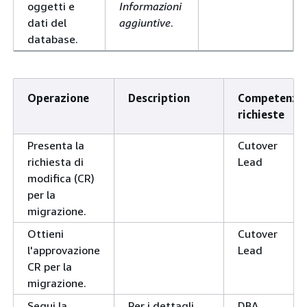
oggetti e
Informazioni
dati del
aggiuntive
.
database.
Operazione
Description
Competenze
richieste
Presenta la
Cutover
richiesta di
Lead
modifica (CR)
per la
migrazione.
Ottieni
Cutover
l'approvazione
Lead
CR per la
migrazione.
Segui la
Per i dettagli,
DBA,