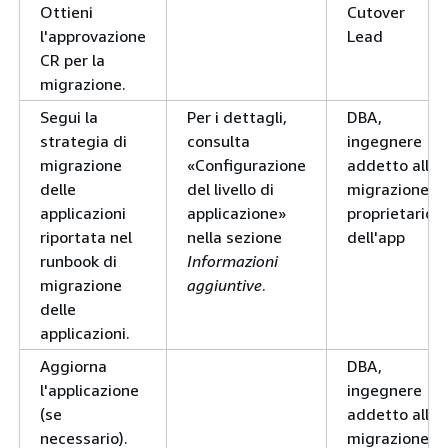
Ottieni
Cutover
l'approvazione
Lead
CR per la
migrazione.
Segui la
Per i dettagli,
DBA,
strategia di
consulta
ingegnere
migrazione
«Configurazione
addetto alla
delle
del livello di
migrazione,
applicazioni
applicazione»
proprietario
riportata nel
nella sezione
dell'app
runbook di
Informazioni
migrazione
aggiuntive
.
delle
applicazioni.
Aggiorna
DBA,
l'applicazione
ingegnere
(se
addetto alla
necessario).
migrazione,