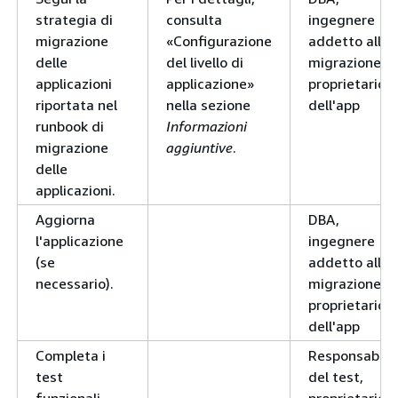
strategia di
consulta
ingegnere
migrazione
«Configurazione
addetto alla
delle
del livello di
migrazione,
applicazioni
applicazione»
proprietario
riportata nel
nella sezione
dell'app
runbook di
Informazioni
migrazione
aggiuntive
.
delle
applicazioni.
Aggiorna
DBA,
l'applicazione
ingegnere
(se
addetto alla
necessario).
migrazione,
proprietario
dell'app
Completa i
Responsabile
test
del test,
funzionali,
proprietario