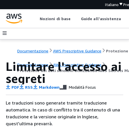
Italiano
Pr
Nozioni di base
Guide all'assistenza
Documentazione
AWS Prescriptive Guidance
Limitare l'accesso ai
Documentazione
AWS Prescriptive Guidance
Protezione dei dati sensibili utilizzando AWS Secrets 
segreti
PDF
RSS
Markdown
Modalità Focus
Le traduzioni sono generate tramite traduzione
automatica. In caso di conflitto tra il contenuto di una
traduzione e la versione originale in Inglese,
quest'ultima prevarrà.