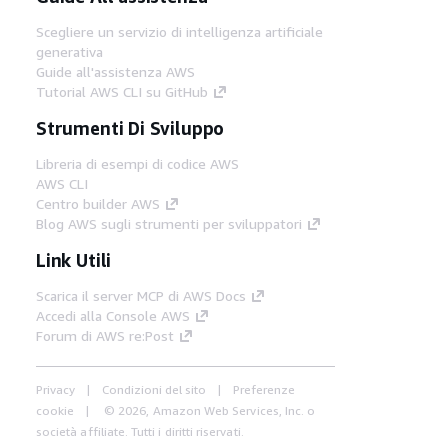
Scegliere un servizio di intelligenza artificiale
generativa
Guide all'assistenza AWS
Tutorial AWS CLI su GitHub
Strumenti Di Sviluppo
Libreria di esempi di codice AWS
AWS CLI
Centro builder AWS
Blog AWS sugli strumenti per sviluppatori
Link Utili
Scarica il server MCP di AWS Docs
Accedi alla Console AWS
Forum di AWS re:Post
Privacy
Condizioni del sito
Preferenze
cookie
© 2026, Amazon Web Services, Inc. o
società affiliate. Tutti i diritti riservati.