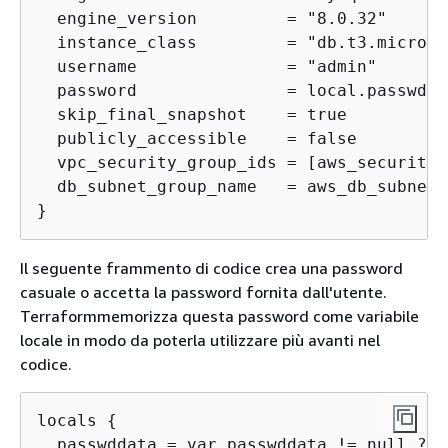
  engine_version         = "8.0.32"

  instance_class         = "db.t3.micro"

  username               = "admin"

  password               = local.passwddat
  skip_final_snapshot    = true

  publicly_accessible    = false

  vpc_security_group_ids = [aws_security_
  db_subnet_group_name   = aws_db_subnet_
}
Il seguente frammento di codice crea una password
casuale o accetta la password fornita dall'utente.
Terraformmemorizza questa password come variabile
locale in modo da poterla utilizzare più avanti nel
codice.
locals 
{
  passwddata = var.passwddata != null ? v