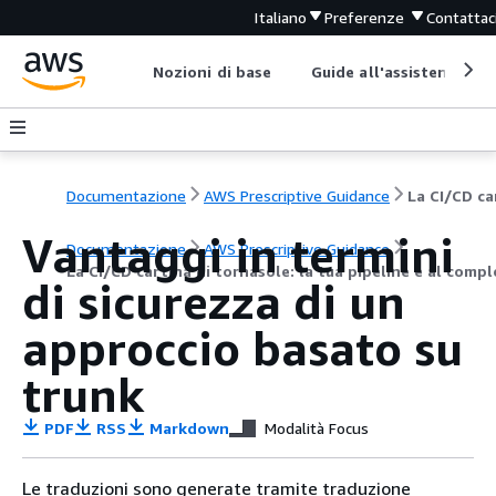
Italiano
Preferenze
Contattac
Nozioni di base
Guide all'assistenza
Documentazione
AWS Prescriptive Guidance
Vantaggi in termini
Documentazione
AWS Prescriptive Guidance
La CI/CD cartina di tornasole: la tua pipeline è al comp
di sicurezza di un
approccio basato su
trunk
PDF
RSS
Markdown
Modalità Focus
Le traduzioni sono generate tramite traduzione