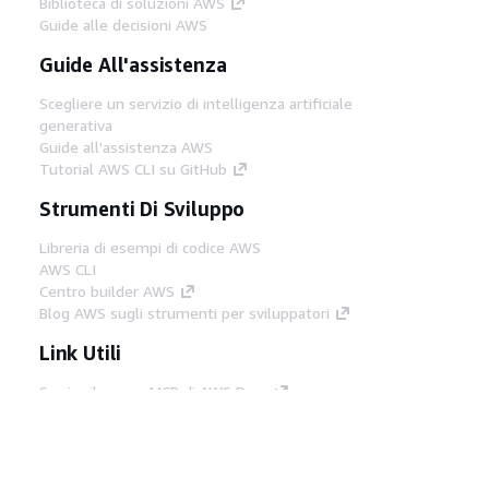
Biblioteca di soluzioni AWS
Guide alle decisioni AWS
Guide All'assistenza
Scegliere un servizio di intelligenza artificiale
generativa
Guide all'assistenza AWS
Tutorial AWS CLI su GitHub
Strumenti Di Sviluppo
Libreria di esempi di codice AWS
AWS CLI
Centro builder AWS
Blog AWS sugli strumenti per sviluppatori
Link Utili
Scarica il server MCP di AWS Docs
Accedi alla Console AWS
Forum di AWS re:Post