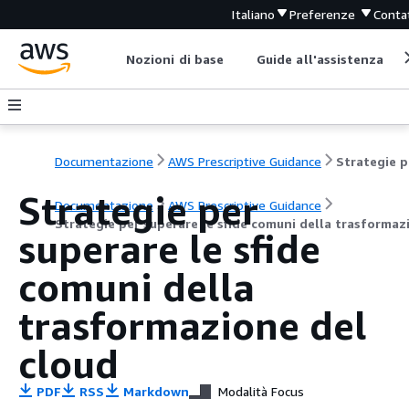
Italiano
Preferenze
Contat
Nozioni di base
Guide all'assistenza
Documentazione
AWS Prescriptive Guidance
Stra
Strategie per
Documentazione
AWS Prescriptive Guidance
Strategie per superare le sfide comuni della trasformaz
superare le sfide
comuni della
trasformazione del
cloud
PDF
RSS
Markdown
Modalità Focus