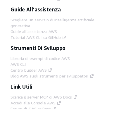
Guide All'assistenza
Scegliere un servizio di intelligenza artificiale
generativa
Guide all'assistenza AWS
Tutorial AWS CLI su GitHub
Strumenti Di Sviluppo
Libreria di esempi di codice AWS
AWS CLI
Centro builder AWS
Blog AWS sugli strumenti per sviluppatori
Link Utili
Scarica il server MCP di AWS Docs
Accedi alla Console AWS
Forum di AWS re:Post
Privacy
Condizioni del sito
Preferenze
cookie
© 2026, Amazon Web Services, Inc. o