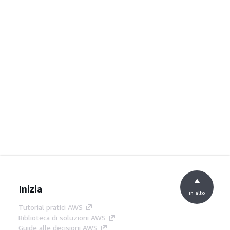
Inizia
in alto
Tutorial pratici AWS
Biblioteca di soluzioni AWS
Guide alle decisioni AWS