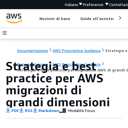
Italiano
Preferenze
Contattaci
Nozioni di base
Guide all'assistenza
Documentazione
AWS Prescriptive Guidance
Strategia e best
Documentazione
AWS Prescriptive Guidance
Strategia e best practice per migrazioni AWS di grandi 
practice per AWS
migrazioni di
grandi dimensioni
PDF
RSS
Markdown
Modalità Focus