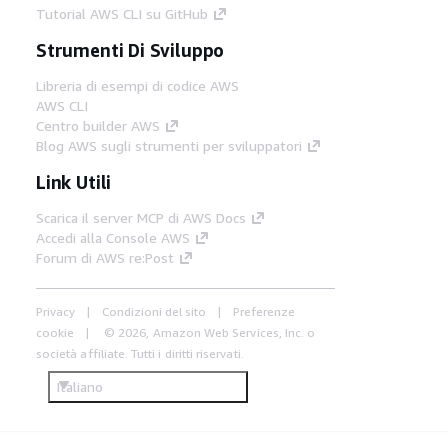
Tutorial AWS CLI su GitHub
Strumenti Di Sviluppo
Libreria di esempi di codice AWS
AWS CLI
Centro builder AWS
Blog AWS sugli strumenti per sviluppatori
Link Utili
Scarica il server MCP di AWS Docs
Accedi alla Console AWS
Forum di AWS re:Post
Privacy
Condizioni del sito
Preferenze
cookie
© 2026, Amazon Web Services, Inc. o
società affiliate. Tutti i diritti riservati.
Italiano