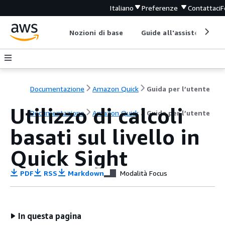
Italiano
Preferenze
Contattaci
F
Nozioni di base
Guide all'assistenza
Documentazione
Amazon Quick
Guida per l’utente
Utilizzo di calcoli
Documentazione
Amazon Quick
Guida per l’utente
basati sul livello in
Quick Sight
PDF
RSS
Markdown
Modalità Focus
In questa pagina