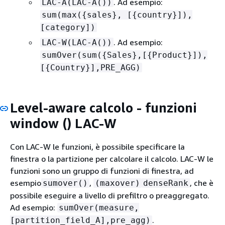
. Ad esempio:
LAC-A(LAC-A())
sum(max(
{
sales}, [
{
country}]),
[category])
. Ad esempio:
LAC-W(LAC-A())
sumOver(sum(
{
Sales},[
{
Product}]),
[
{
Country}],PRE_AGG)
Level-aware calcolo - funzioni
window () LAC-W
Con LAC-W le funzioni, è possibile specificare la
finestra o la partizione per calcolare il calcolo. LAC-W le
funzioni sono un gruppo di funzioni di finestra, ad
esempio
,
, che è
sumover()
(maxover)
denseRank
possibile eseguire a livello di prefiltro o preaggregato.
Ad esempio:
sumOver(measure,
.
[partition_field_A],pre_agg)