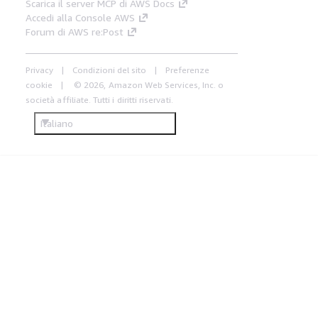
Scarica il server MCP di AWS Docs
Accedi alla Console AWS
Forum di AWS re:Post
Privacy
Condizioni del sito
Preferenze
cookie
© 2026, Amazon Web Services, Inc. o
società affiliate. Tutti i diritti riservati.
Italiano