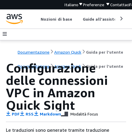
Italiano
Preferenze
Contattaci
F
Nozioni di base
Guide all'assistenza
Documentazione
Amazon Quick
Guida per l’utente
Configurazione
Documentazione
Amazon Quick
Guida per l’utente
delle connessioni
VPC in Amazon
Quick Sight
PDF
RSS
Markdown
Modalità Focus
Le traduzioni sono generate tramite traduzione