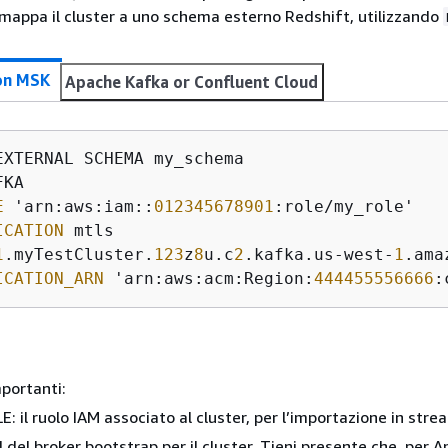
mappa il cluster a uno schema esterno Redshift, utilizzando
n MSK
Apache Kafka or Confluent Cloud
E
 'arn:aws:iam::
012345678901
ICATION
1
.myTestCluster.
123
z
8
u.c
2
.kafka.us-west-
1
.ama
ICATION_ARN
 'arn:aws:acm:Region:
444455556666
:
portanti:
: il ruolo IAM associato al cluster, per l’importazione in stre
RI del broker bootstrap per il cluster. Tieni presente che, per