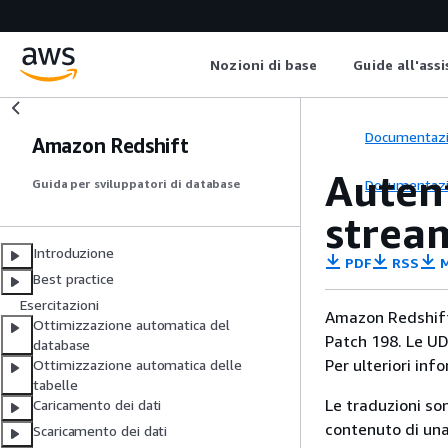
Nozioni di base
Guide all'ass
Documentaz
Amazon Redshift
Auten
Documentaz
Guida per sviluppatori di database
strea
Introduzione
PDF
RSS
M
Best practice
Esercitazioni
Amazon Redshift 
Ottimizzazione automatica del
Patch 198. Le UD
database
Per ulteriori inf
Ottimizzazione automatica delle
tabelle
Le traduzioni so
Caricamento dei dati
contenuto di una 
Scaricamento dei dati