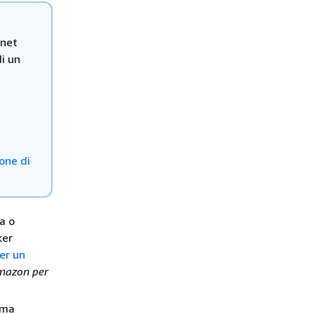
rnet
i un
ione di
a o
ker
er un
Amazon per
ema