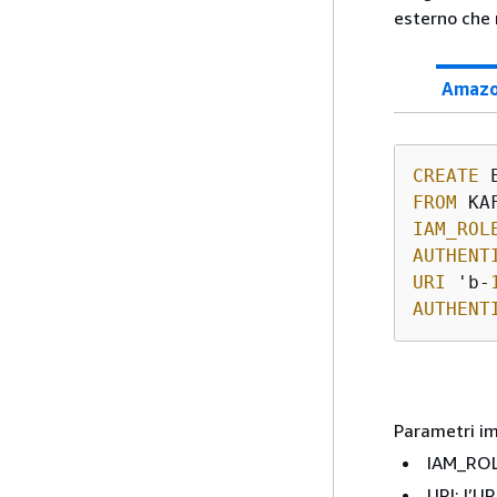
esterno che 
Amazo
CREATE
FROM
IAM_ROL
AUTHENT
URI
 'b-
AUTHENT
Parametri im
IAM_ROLE
URI: l’U