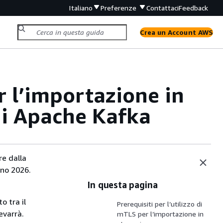
Italiano
Preferenze
Contattaci
Feedback
Crea un Account AWS
 l’importazione in
ni Apache Kafka
re dalla
gno 2026.
In questa pagina
o tra il
Prerequisiti per l’utilizzo di
evarrà.
mTLS per l’importazione in