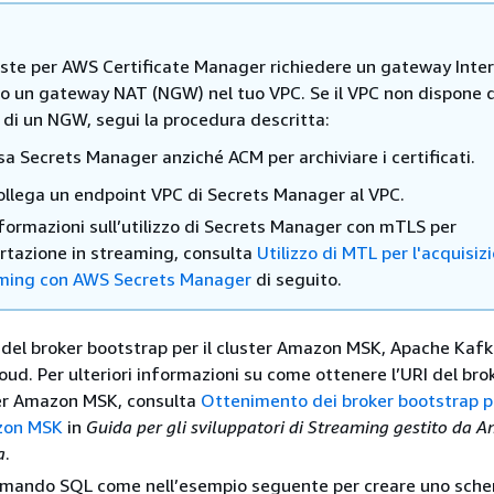
este per AWS Certificate Manager richiedere un gateway Inte
 o un gateway NAT (NGW) nel tuo VPC. Se il VPC non dispone d
 di un NGW, segui la procedura descritta:
sa Secrets Manager anziché ACM per archiviare i certificati.
ollega un endpoint VPC di Secrets Manager al VPC.
nformazioni sull’utilizzo di Secrets Manager con mTLS per
ortazione in streaming, consulta
Utilizzo di MTL per l'acquisiz
ming con AWS Secrets Manager
di seguito.
I del broker bootstrap per il cluster Amazon MSK, Apache Kafk
oud. Per ulteriori informazioni su come ottenere l’URI del bro
er Amazon MSK, consulta
Ottenimento dei broker bootstrap p
zon MSK
in
Guida per gli sviluppatori di Streaming gestito da 
a
.
omando SQL come nell’esempio seguente per creare uno sch