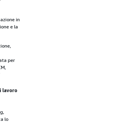
azione in
ione e la
ione,
gata per
CM,
S
i lavoro
a
g,
ca lo