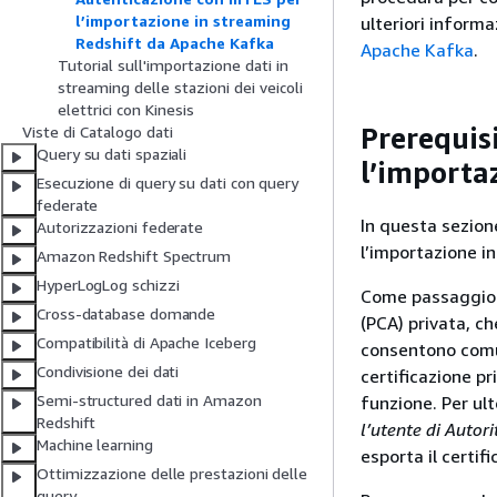
l’importazione in streaming
ulteriori informa
Redshift da Apache Kafka
Apache Kafka
.
Tutorial sull'importazione dati in
streaming delle stazioni dei veicoli
elettrici con Kinesis
Prerequisi
Viste di Catalogo dati
Query su dati spaziali
l’importa
Esecuzione di query su dati con query
federate
In questa sezione
Autorizzazioni federate
l’importazione 
Amazon Redshift Spectrum
HyperLogLog schizzi
Come passaggio p
Cross-database domande
(PCA) privata, ch
Compatibilità di Apache Iceberg
consentono comun
Condivisione dei dati
certificazione pr
Semi-structured dati in Amazon
funzione. Per ult
Redshift
l’utente di Autor
Machine learning
esporta il certif
Ottimizzazione delle prestazioni delle
query