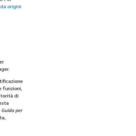
da origini
er
ager.
tificazione
e funzioni,
torità di
uesta
a
Guida per
ta,