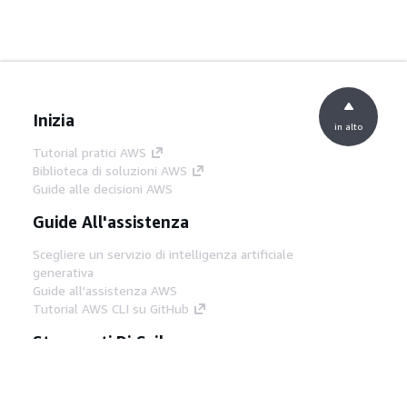
Inizia
in alto
Tutorial pratici AWS
Biblioteca di soluzioni AWS
Guide alle decisioni AWS
Guide All'assistenza
Scegliere un servizio di intelligenza artificiale
generativa
Guide all'assistenza AWS
Tutorial AWS CLI su GitHub
Strumenti Di Sviluppo
Libreria di esempi di codice AWS
AWS CLI