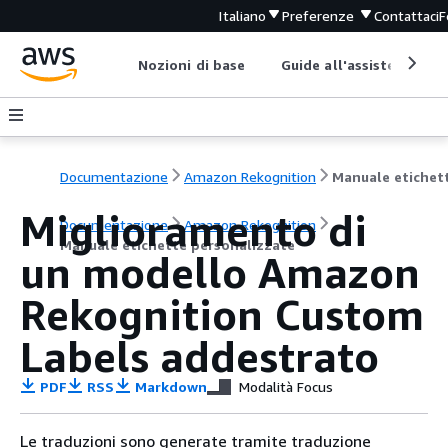
Italiano
Preferenze
Contattaci
F
Nozioni di base
Guide all'assistenza
Documentazione
Amazon Rekognition
Miglioramento di
Documentazione
Amazon Rekognition
Manuale etichette personalizzate
un modello Amazon
Rekognition Custom
Labels addestrato
PDF
RSS
Markdown
Modalità Focus
Le traduzioni sono generate tramite traduzione