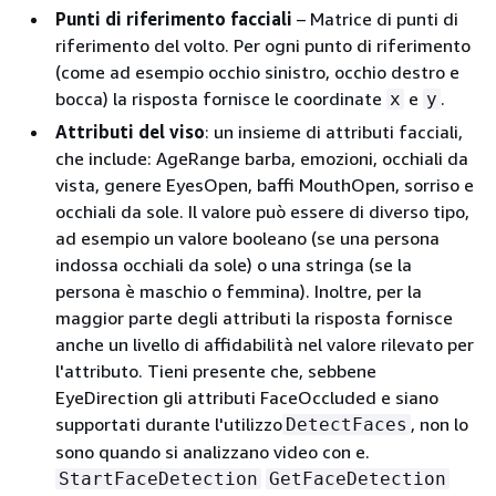
Punti di riferimento facciali
– Matrice di punti di
riferimento del volto. Per ogni punto di riferimento
(come ad esempio occhio sinistro, occhio destro e
bocca) la risposta fornisce le coordinate
e
.
x
y
Attributi del viso
: un insieme di attributi facciali,
che include: AgeRange barba, emozioni, occhiali da
vista, genere EyesOpen, baffi MouthOpen, sorriso e
occhiali da sole. Il valore può essere di diverso tipo,
ad esempio un valore booleano (se una persona
indossa occhiali da sole) o una stringa (se la
persona è maschio o femmina). Inoltre, per la
maggior parte degli attributi la risposta fornisce
anche un livello di affidabilità nel valore rilevato per
l'attributo. Tieni presente che, sebbene
EyeDirection gli attributi FaceOccluded e siano
supportati durante l'utilizzo
, non lo
DetectFaces
sono quando si analizzano video con e.
StartFaceDetection
GetFaceDetection