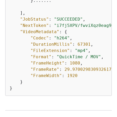
        }.......

    ],

"JobStatus"
: 
"SUCCEEDED"
,

"NextToken"
: 
"i7fj5XPV/fwviXqz0eag9Ow
"VideoMetadata"
: 
{
"Codec"
: 
"h264"
,

"DurationMillis"
: 
67301
,

"FileExtension"
: 
"mp4"
,

"Format"
: 
"QuickTime / MOV"
,

"FrameHeight"
: 
1080
,

"FrameRate"
: 
29.970029830932617
,

"FrameWidth"
: 
1920
    }

}