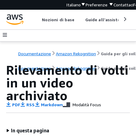
Italiano
Preferenze
Contattaci
F
Nozioni di base
Guide all'assistenza
Documentazione
Amazon Rekognition
G
Rilevamento di volti
Documentazione
Amazon Rekognition
Guida per gli svi
in un video
archiviato
PDF
RSS
Markdown
Modalità Focus
In questa pagina