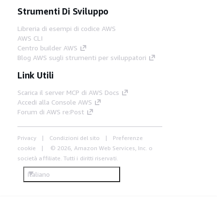
Strumenti Di Sviluppo
Libreria di esempi di codice AWS
AWS CLI
Centro builder AWS
Blog AWS sugli strumenti per sviluppatori
Link Utili
Scarica il server MCP di AWS Docs
Accedi alla Console AWS
Forum di AWS re:Post
Privacy
Condizioni del sito
Preferenze
cookie
© 2026, Amazon Web Services, Inc. o
società affiliate. Tutti i diritti riservati.
Italiano