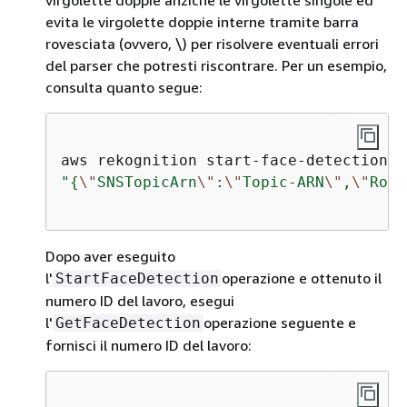
virgolette doppie anziché le virgolette singole ed
evita le virgolette doppie interne tramite barra
rovesciata (ovvero, \) per risolvere eventuali errori
del parser che potresti riscontrare. Per un esempio,
consulta quanto segue:
aws rekognition start
-
face
-
detection 
-
"
{
\"
SNSTopicArn
\"
:
\"
Topic-ARN
\"
,
\"
Role
Dopo aver eseguito
l'
operazione e ottenuto il
StartFaceDetection
numero ID del lavoro, esegui
l'
operazione seguente e
GetFaceDetection
fornisci il numero ID del lavoro: