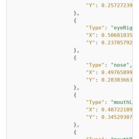
"Y"
: 
0.2572723925
                    },

{
"Type"
: 
"eyeRight
"X"
: 
0.5068183541
"Y"
: 
0.2370579242
                    },

{
"Type"
: 
"nose"
,

"X"
: 
0.4976589977
"Y"
: 
0.2838366329
                    },

{
"Type"
: 
"mouthLef
"X"
: 
0.4872218966
"Y"
: 
0.3452930748
                    },

{