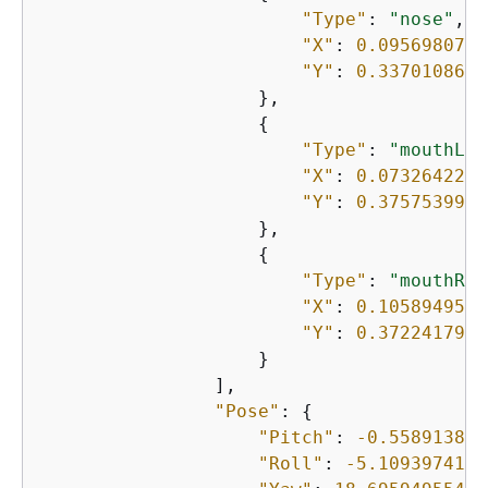
"Type"
: 
"nose"
,

"X"
: 
0.0956980735
"Y"
: 
0.3370108604
                    },

{
"Type"
: 
"mouthLef
"X"
: 
0.0732642263
"Y"
: 
0.3757539987
                    },

{
"Type"
: 
"mouthRig
"X"
: 
0.1058949530
"Y"
: 
0.3722417950
                    }

                ],

"Pose"
: 
{
"Pitch"
: 
-0.558913886
"Roll"
: 
-5.1093974113