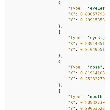
{
"Type"
: 
"eyeLeft"
"X"
: 
0.8005779385
"Y"
: 
0.2091535329
                    },

{
"Type"
: 
"eyeRight
"X"
: 
0.8391435146
"Y"
: 
0.2104955166
                    },

{
"Type"
: 
"nose"
,

"X"
: 
0.8191410899
"Y"
: 
0.2523227035
                    },

{
"Type"
: 
"mouthLef
"X"
: 
0.8093273043
"Y"
: 
0.2905362248