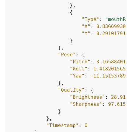
                    },

{
"Type"
: 
"mouthRig
"X"
: 
0.8366993069
"Y"
: 
0.2910179197
                    }

                ],

"Pose"
: 
{
"Pitch"
: 
3.1658840179
"Roll"
: 
1.41820156574
"Yaw"
: 
-11.1515378952
                },

"Quality"
: 
{
"Brightness"
: 
28.9108
"Sharpness"
: 
97.61507
                }

            },

"Timestamp"
: 
0