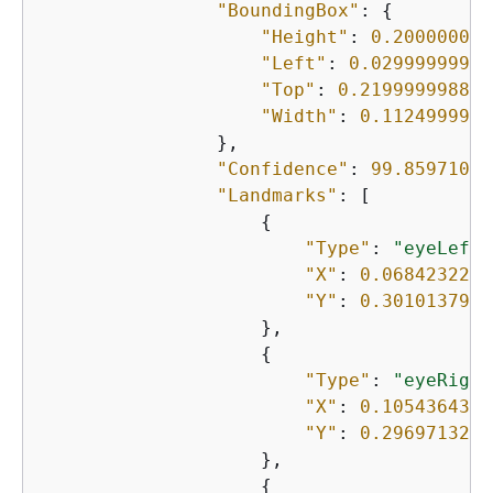
"BoundingBox"
: 
{
"Height"
: 
0.200000002
"Left"
: 
0.02999999932
"Top"
: 
0.219999998807
"Width"
: 
0.1124999970
                },

"Confidence"
: 
99.85971069
"Landmarks"
: [

{
"Type"
: 
"eyeLeft"
"X"
: 
0.0684232264
"Y"
: 
0.3010137975
                    },

{
"Type"
: 
"eyeRight
"X"
: 
0.1054364368
"Y"
: 
0.2969713211
                    },

{