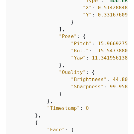
"Type"
: 
"mouthRig
"X"
: 
0.5142884850
"Y"
: 
0.3316760957
                    }

                ],

"Pose"
: 
{
"Pitch"
: 
15.966927528
"Roll"
: 
-15.547388076
"Yaw"
: 
11.34195613861
                },

"Quality"
: 
{
"Brightness"
: 
44.8022
"Sharpness"
: 
99.95819
                }

            },

"Timestamp"
: 
0
        },

{
"Face"
: 
{