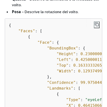
volto.
Posa
– Descrive la rotazione del volto.
{
"Faces"
: [

{
"Face"
: 
{
"BoundingBox"
: 
{
"Height"
: 
0.230000004
"Left"
: 
0.42500001192
"Top"
: 
0.163333326578
"Width"
: 
0.1293749958
                },

"Confidence"
: 
99.97504425
"Landmarks"
: [

{
"Type"
: 
"eyeLeft"
"X"
: 
0.4641506671