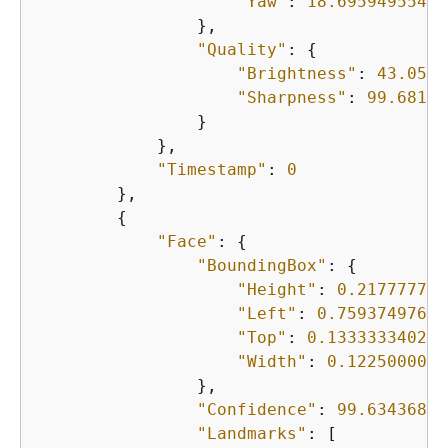
"Yaw"
: 
18.69594955444
                },

"Quality"
: 
{
"Brightness"
: 
43.0523
"Sharpness"
: 
99.68138
                }

            },

"Timestamp"
: 
0
        },

{
"Face"
: 
{
"BoundingBox"
: 
{
"Height"
: 
0.217777773
"Left"
: 
0.75937497615
"Top"
: 
0.133333340287
"Width"
: 
0.1225000023
                },

"Confidence"
: 
99.63436889
"Landmarks"
: [
