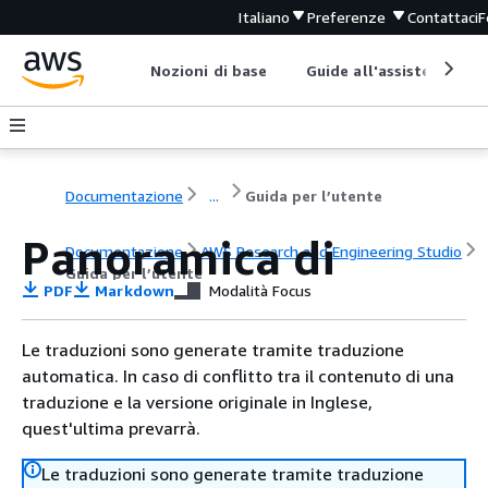
Italiano
Preferenze
Contattaci
F
Nozioni di base
Guide all'assistenza
Documentazione
...
Guida per l’utente
Panoramica di
Documentazione
AWS Research and Engineering Studio
Guida per l’utente
PDF
Markdown
Modalità Focus
Le traduzioni sono generate tramite traduzione
automatica. In caso di conflitto tra il contenuto di una
traduzione e la versione originale in Inglese,
quest'ultima prevarrà.
Le traduzioni sono generate tramite traduzione