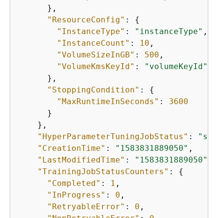
      },

"ResourceConfig"
: 
{
"InstanceType"
: 
"instanceType"
,

"InstanceCount"
: 
10
,

"VolumeSizeInGB"
: 
500
,

"VolumeKmsKeyId"
: 
"volumeKeyId"
      },

"StoppingCondition"
: 
{
"MaxRuntimeInSeconds"
: 
3600
      }

    },

"HyperParameterTuningJobStatus"
: 
"sta
"CreationTime"
: 
"1583831889050"
,

"LastModifiedTime"
: 
"1583831889050"
,

"TrainingJobStatusCounters"
: 
{
"Completed"
: 
1
,

"InProgress"
: 
0
,

"RetryableError"
: 
0
,
