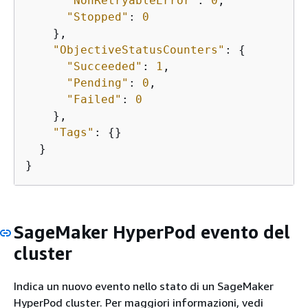
"NonRetryableError"
: 
0
,

"Stopped"
: 
0
    },

"ObjectiveStatusCounters"
: 
{
"Succeeded"
: 
1
,

"Pending"
: 
0
,

"Failed"
: 
0
    },

"Tags"
: 
{
}

  }

}
SageMaker HyperPod evento del
cluster
Indica un nuovo evento nello stato di un SageMaker
HyperPod cluster. Per maggiori informazioni, vedi