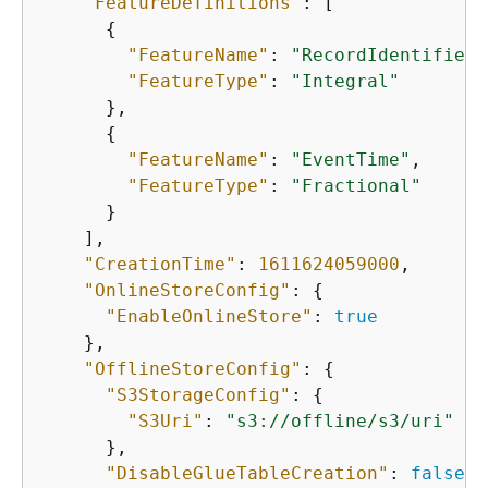
"FeatureDefinitions"
: [

{
"FeatureName"
: 
"RecordIdentifier"
"FeatureType"
: 
"Integral"
      },

{
"FeatureName"
: 
"EventTime"
,

"FeatureType"
: 
"Fractional"
      }

    ],

"CreationTime"
: 
1611624059000
,

"OnlineStoreConfig"
: 
{
"EnableOnlineStore"
: 
true
    },

"OfflineStoreConfig"
: 
{
"S3StorageConfig"
: 
{
"S3Uri"
: 
"s3://offline/s3/uri"
      },

"DisableGlueTableCreation"
: 
false
,
