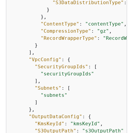
"S3DataDistributionType"
: 
"
            }

          },

"ContentType"
: 
"contentType"
,

"CompressionType"
: 
"gz"
,

"RecordWrapperType"
: 
"RecordWra
        }

      ],

"VpcConfig"
: 
{
"SecurityGroupIds"
: [

"securityGroupIds"
        ],

"Subnets"
: [

"subnets"
        ]

      },

"OutputDataConfig"
: 
{
"KmsKeyId"
: 
"kmsKeyId"
,

"S3OutputPath"
: 
"s3OutputPath"