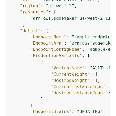
"region"
: 
"us-west-2"
,

"resources"
: [

"arn:aws:sagemaker:us-west-2:1111
    ],

"detail"
: 
{
"EndpointName"
: 
"sample-endpoint"
"EndpointArn"
: 
"arn:aws:sagemaker
"EndpointConfigName"
: 
"sample-end
"ProductionVariants"
: [

{
"VariantName"
: 
"AllTraffi
"CurrentWeight"
: 
1
,

"DesiredWeight"
: 
1
,

"CurrentInstanceCount"
: 
3
"DesiredInstanceCount"
: 
3
            }

        ],

"EndpointStatus"
: 
"UPDATING"
,
