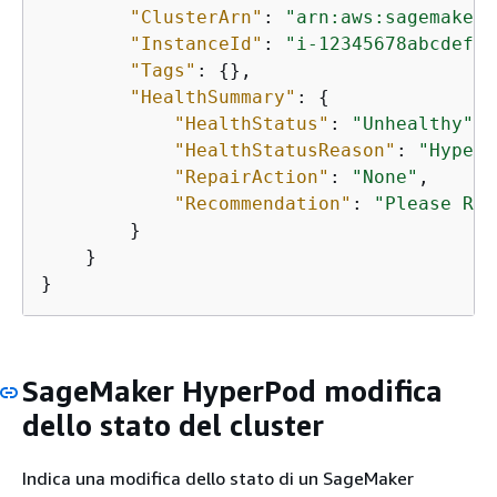
"ClusterArn"
: 
"arn:aws:sagemaker:
"InstanceId"
: 
"i-12345678abcdefgh
"Tags"
: 
{
},

"HealthSummary"
: 
{
"HealthStatus"
: 
"Unhealthy"
,

"HealthStatusReason"
: 
"HyperP
"RepairAction"
: 
"None"
,

"Recommendation"
: 
"Please Rep
        }

    }

}
SageMaker HyperPod modifica
dello stato del cluster
Indica una modifica dello stato di un SageMaker