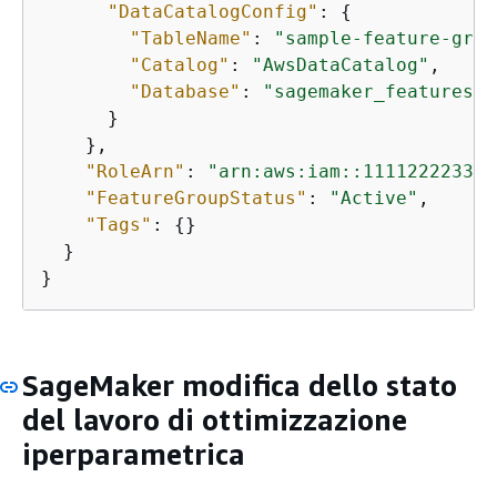
"DataCatalogConfig"
: 
{
"TableName"
: 
"sample-feature-grou
"Catalog"
: 
"AwsDataCatalog"
,

"Database"
: 
"sagemaker_featuresto
      }

    },

"RoleArn"
: 
"arn:aws:iam::111122223333
"FeatureGroupStatus"
: 
"Active"
,

"Tags"
: 
{
}

  }

}
SageMaker modifica dello stato
del lavoro di ottimizzazione
iperparametrica