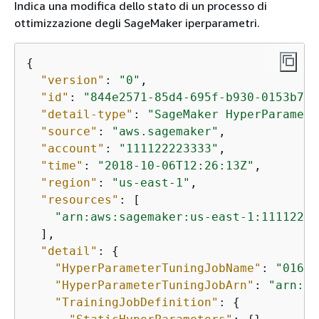
Indica una modifica dello stato di un processo di
ottimizzazione degli SageMaker iperparametri.
{
"version"
: 
"0"
,

"id"
: 
"844e2571-85d4-695f-b930-0153b71d
"detail-type"
: 
"SageMaker HyperParamete
"source"
: 
"aws.sagemaker"
,

"account"
: 
"111122223333"
,

"time"
: 
"2018-10-06T12:26:13Z"
,

"region"
: 
"us-east-1"
,

"resources"
: [

"arn:aws:sagemaker:us-east-1:11112222
  ],

"detail"
: 
{
"HyperParameterTuningJobName"
: 
"016bf
"HyperParameterTuningJobArn"
: 
"arn:aw
"TrainingJobDefinition"
: 
{