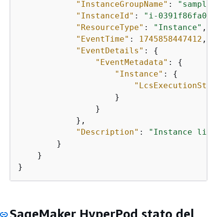
"InstanceGroupName"
: 
"sample-
"InstanceId"
: 
"i-0391f86fa0fe
"ResourceType"
: 
"Instance"
,

"EventTime"
: 
1745858447412
,

"EventDetails"
: 
{
"EventMetadata"
: 
{
"Instance"
: 
{
"LcsExecutionStat
                    }

                }

            },

"Description"
: 
"Instance life
        }

    }

}
SageMaker HyperPod stato del