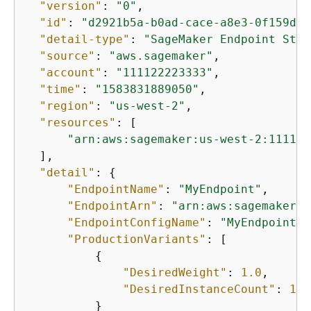
"version"
: 
"0"
,

"id"
: 
"d2921b5a-b0ad-cace-a8e3-0f159d01
"detail-type"
: 
"SageMaker Endpoint Stat
"source"
: 
"aws.sagemaker"
,

"account"
: 
"111122223333"
,

"time"
: 
"1583831889050"
,

"region"
: 
"us-west-2"
,

"resources"
: [

"arn:aws:sagemaker:us-west-2:111122
  ],

"detail"
: 
{
"EndpointName"
: 
"MyEndpoint"
,

"EndpointArn"
: 
"arn:aws:sagemaker:u
"EndpointConfigName"
: 
"MyEndpointCo
"ProductionVariants"
: [

{
"DesiredWeight"
: 
1.0
,

"DesiredInstanceCount"
: 
1.0
          }
