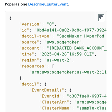
l'operazione
DescribeClusterEvent
.
{
"version"
: 
"0"
,

"id"
: 
"0bd4a141-0a02-9d8a-f977-3924c3
"detail-type"
: 
"SageMaker HyperPod Cl
"source"
: 
"aws.sagemaker"
,

"account"
: 
"[REDACTED:BANK_ACCOUNT_NU
"time"
: 
"2025-04-28T16:59:01Z"
,

"region"
: 
"us-west-2"
,

"resources"
: [

"arn:aws:sagemaker:us-west-2:1111
    ],

"detail"
: 
{
"EventDetails"
: 
{
"EventId"
: 
"a307fae0-6937-40f
"ClusterArn"
: 
"arn:aws:sagema
"ClusterName"
: 
"sample-cluste