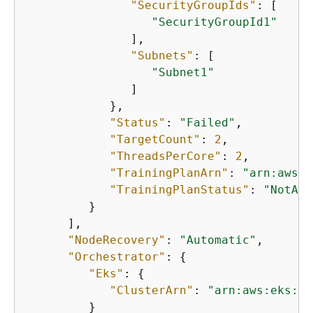
"SecurityGroupIds"
: [

"SecurityGroupId1"
               ],

"Subnets"
: [

"Subnet1"
               ]

            },

"Status"
: 
"Failed"
,

"TargetCount"
: 
2
,

"ThreadsPerCore"
: 
2
,

"TrainingPlanArn"
: 
"arn:aws:s
"TrainingPlanStatus"
: 
"NotApp
         }

      ],

"NodeRecovery"
: 
"Automatic"
,

"Orchestrator"
: 
{
"Eks"
: 
{
"ClusterArn"
: 
"arn:aws:eks:us
         }
