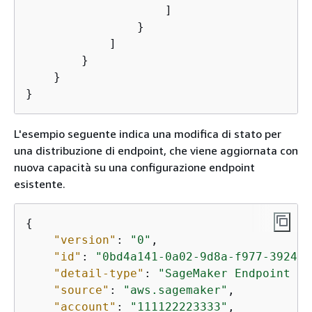
                    ]

                }

            ]

        }

    }

}
L'esempio seguente indica una modifica di stato per
una distribuzione di endpoint, che viene aggiornata con
nuova capacità su una configurazione endpoint
esistente.
{
"version"
: 
"0"
,

"id"
: 
"0bd4a141-0a02-9d8a-f977-3924c3
"detail-type"
: 
"SageMaker Endpoint De
"source"
: 
"aws.sagemaker"
,

"account"
: 
"111122223333"
,
