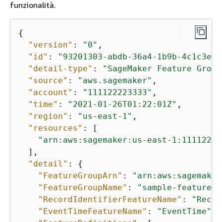
funzionalità.
{
"version"
: 
"0"
,

"id"
: 
"93201303-abdb-36a4-1b9b-4c1c3e36
"detail-type"
: 
"SageMaker Feature Group
"source"
: 
"aws.sagemaker"
,

"account"
: 
"111122223333"
,

"time"
: 
"2021-01-26T01:22:01Z"
,

"region"
: 
"us-east-1"
,

"resources"
: [

"arn:aws:sagemaker:us-east-1:11112222
  ],

"detail"
: 
{
"FeatureGroupArn"
: 
"arn:aws:sagemaker
"FeatureGroupName"
: 
"sample-feature-g
"RecordIdentifierFeatureName"
: 
"Recor
"EventTimeFeatureName"
: 
"EventTime"
,
