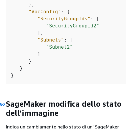
      },

"VpcConfig"
: 
{
"SecurityGroupIds"
: [

"SecurityGroupId2"
         ],

"Subnets"
: [

"Subnet2"
         ]

      }

   }

}
SageMaker modifica dello stato
dell'immagine
Indica un cambiamento nello stato di un' SageMaker