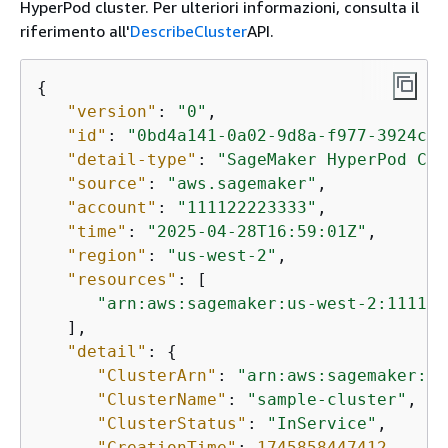
HyperPod cluster. Per ulteriori informazioni, consulta il
riferimento all'
DescribeCluster
API.
{
"version"
: 
"0"
,

"id"
: 
"0bd4a141-0a02-9d8a-f977-3924c3f
"detail-type"
: 
"SageMaker HyperPod Clu
"source"
: 
"aws.sagemaker"
,

"account"
: 
"111122223333"
,

"time"
: 
"2025-04-28T16:59:01Z"
,

"region"
: 
"us-west-2"
,

"resources"
: [

"arn:aws:sagemaker:us-west-2:111122
   ],

"detail"
: 
{
"ClusterArn"
: 
"arn:aws:sagemaker:us
"ClusterName"
: 
"sample-cluster"
,

"ClusterStatus"
: 
"InService"
,

"CreationTime"
: 
1745858447412
,
