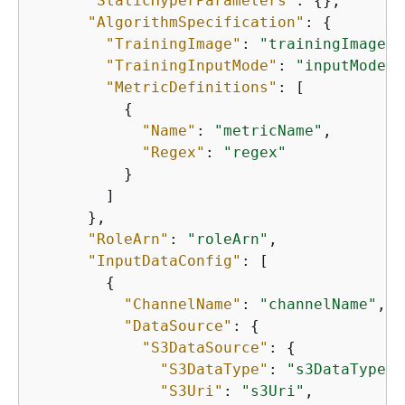
"StaticHyperParameters"
: 
{
},

"AlgorithmSpecification"
: 
{
"TrainingImage"
: 
"trainingImageNa
"TrainingInputMode"
: 
"inputModeFi
"MetricDefinitions"
: [

{
"Name"
: 
"metricName"
,

"Regex"
: 
"regex"
          }

        ]

      },

"RoleArn"
: 
"roleArn"
,

"InputDataConfig"
: [

{
"ChannelName"
: 
"channelName"
,

"DataSource"
: 
{
"S3DataSource"
: 
{
"S3DataType"
: 
"s3DataType"
,

"S3Uri"
: 
"s3Uri"
,
