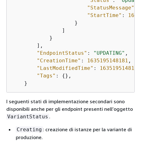
"Status"
: 
"Updati
"StatusMessage"
: 
"StartTime"
: 
1635
                    }

                ]

            }

        ],

"EndpointStatus"
: 
"UPDATING"
,

"CreationTime"
: 
1635195148181
,

"LastModifiedTime"
: 
1635195148181
"Tags"
: 
{
},

    }
I seguenti stati di implementazione secondari sono
disponibili anche per gli endpoint presenti nell’oggetto
.
VariantStatus
: creazione di istanze per la variante di
Creating
produzione.