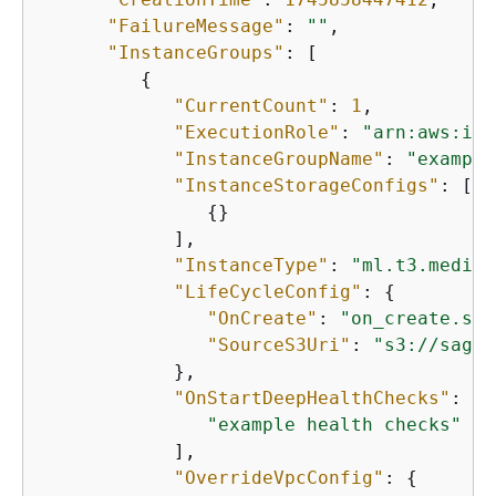
"FailureMessage"
: 
""
,

"InstanceGroups"
: [

{
"CurrentCount"
: 
1
,

"ExecutionRole"
: 
"arn:aws:iam
"InstanceGroupName"
: 
"example
"InstanceStorageConfigs"
: [

{
}

            ],

"InstanceType"
: 
"ml.t3.medium
"LifeCycleConfig"
: 
{
"OnCreate"
: 
"on_create.sh"
"SourceS3Uri"
: 
"s3://sagem
            },

"OnStartDeepHealthChecks"
: [

"example health checks"
            ],

"OverrideVpcConfig"
: 
{