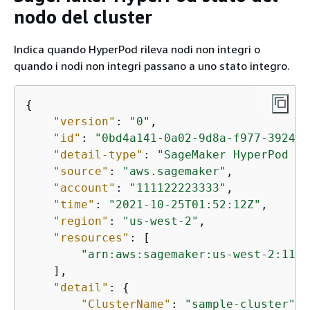
nodo del cluster
Indica quando HyperPod rileva nodi non integri o
quando i nodi non integri passano a uno stato integro.
{
"version"
: 
"0"
,

"id"
: 
"0bd4a141-0a02-9d8a-f977-3924c3
"detail-type"
: 
"SageMaker HyperPod Cl
"source"
: 
"aws.sagemaker"
,

"account"
: 
"111122223333"
,

"time"
: 
"2021-10-25T01:52:12Z"
,

"region"
: 
"us-west-2"
,

"resources"
: [

"arn:aws:sagemaker:us-west-2:1111
    ],

"detail"
: 
{
"ClusterName"
: 
"sample-cluster"
,
