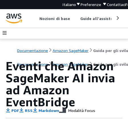
Italiano
Preferenze
Contattaci
F
Nozioni di base
Guide all'assistenza
Documentazione
Amazon SageMaker
Eventi che Amazon
Documentazione
Amazon SageMaker
Guida per gli svil
SageMaker AI invia
ad Amazon
EventBridge
PDF
RSS
Markdown
Modalità Focus