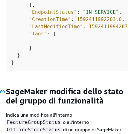
      ],

"EndpointStatus"
: 
"IN_SERVICE"
,

"CreationTime"
: 
1592411992203.0
,

"LastModifiedTime"
: 
1592411994287.0
"Tags"
: 
{
      }

  }

}
SageMaker modifica dello stato
del gruppo di funzionalità
Indica una modifica all'interno
o all'interno
FeatureGroupStatus
di un gruppo di SageMaker
OfflineStoreStatus