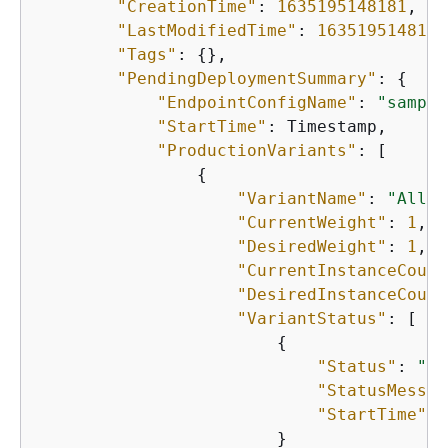
"CreationTime"
: 
1635195148181
,

"LastModifiedTime"
: 
1635195148181
"Tags"
: 
{
},

"PendingDeploymentSummary"
: 
{
"EndpointConfigName"
: 
"sample
"StartTime"
: Timestamp,

"ProductionVariants"
: [

{
"VariantName"
: 
"AllTr
"CurrentWeight"
: 
1
,

"DesiredWeight"
: 
1
,

"CurrentInstanceCount
"DesiredInstanceCount
"VariantStatus"
: [

{
"Status"
: 
"Ba
"StatusMessag
"StartTime"
: 
                        }
