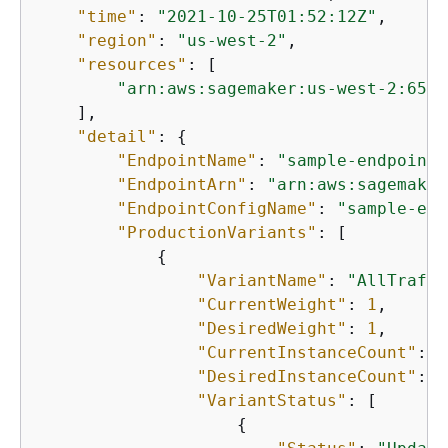
"time"
: 
"2021-10-25T01:52:12Z"
,

"region"
: 
"us-west-2"
,

"resources"
: [

"arn:aws:sagemaker:us-west-2:6513
    ],

"detail"
: 
{
"EndpointName"
: 
"sample-endpoint"
"EndpointArn"
: 
"arn:aws:sagemaker
"EndpointConfigName"
: 
"sample-end
"ProductionVariants"
: [

{
"VariantName"
: 
"AllTraffi
"CurrentWeight"
: 
1
,

"DesiredWeight"
: 
1
,

"CurrentInstanceCount"
: 
3
"DesiredInstanceCount"
: 
6
"VariantStatus"
: [

{