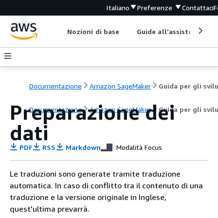
Italiano
Preferenze
Contattaci
F
Nozioni di base
Guide all'assistenza
Documentazione
Amazon SageMaker
Preparazione dei
Documentazione
Amazon SageMaker
Guida per gli svil
dati
PDF
RSS
Markdown
Modalità Focus
Le traduzioni sono generate tramite traduzione
automatica. In caso di conflitto tra il contenuto di una
traduzione e la versione originale in Inglese,
quest'ultima prevarrà.