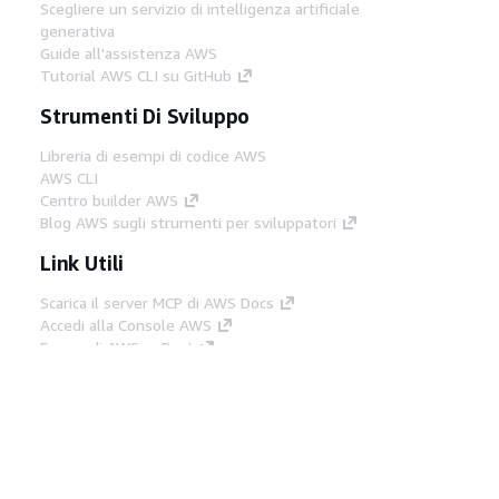
Scegliere un servizio di intelligenza artificiale
generativa
Guide all'assistenza AWS
Tutorial AWS CLI su GitHub
Strumenti Di Sviluppo
Libreria di esempi di codice AWS
AWS CLI
Centro builder AWS
Blog AWS sugli strumenti per sviluppatori
Link Utili
Scarica il server MCP di AWS Docs
Accedi alla Console AWS
Forum di AWS re:Post
Privacy
Condizioni del sito
Preferenze
cookie
© 2026, Amazon Web Services, Inc. o
società affiliate. Tutti i diritti riservati.
Italiano