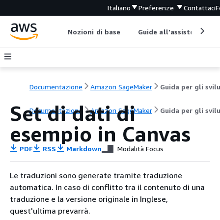
Italiano
Preferenze
Contattaci
F
Nozioni di base
Guide all'assistenza
Documentazione
Amazon SageMaker
Set di dati di
Documentazione
Amazon SageMaker
Guida per gli svil
esempio in Canvas
PDF
RSS
Markdown
Modalità Focus
Le traduzioni sono generate tramite traduzione
automatica. In caso di conflitto tra il contenuto di una
traduzione e la versione originale in Inglese,
quest'ultima prevarrà.