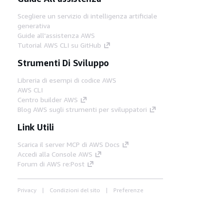
Scegliere un servizio di intelligenza artificiale
generativa
Guide all'assistenza AWS
Tutorial AWS CLI su GitHub
Strumenti Di Sviluppo
Libreria di esempi di codice AWS
AWS CLI
Centro builder AWS
Blog AWS sugli strumenti per sviluppatori
Link Utili
Scarica il server MCP di AWS Docs
Accedi alla Console AWS
Forum di AWS re:Post
Privacy
Condizioni del sito
Preferenze
cookie
© 2026, Amazon Web Services, Inc. o
società affiliate. Tutti i diritti riservati.