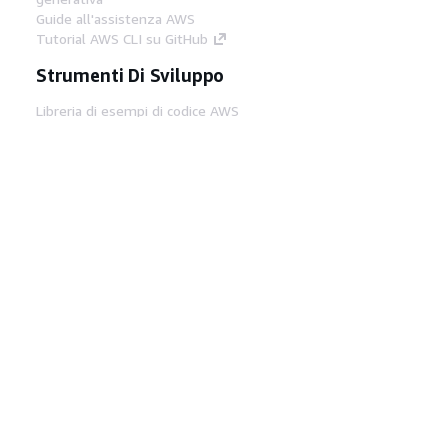
Guide all'assistenza AWS
Tutorial AWS CLI su GitHub
Strumenti Di Sviluppo
Libreria di esempi di codice AWS
AWS CLI
Centro builder AWS
Blog AWS sugli strumenti per sviluppatori
Link Utili
Scarica il server MCP di AWS Docs
Accedi alla Console AWS
Forum di AWS re:Post
Privacy
Condizioni del sito
Preferenze
cookie
© 2026, Amazon Web Services, Inc. o
società affiliate. Tutti i diritti riservati.
Italiano