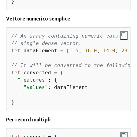
}
Vettore numerico semplice
// An array containing numeric values is 
// single dense vector.
let
 dataElement = [
1.5
, 
16.0
, 
14.0
, 
23.0
]

// It will be converted to the following 
let
 converted = 
{
"features"
: 
{
"values"
: dataElement

  }

}
Per record multipli
let
 request = 
{