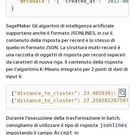
"metadata"
: 
"
{
 "
created_at
": '2017-06-0
}
SageMaker Gli algoritmi di intelligenza artificiale
supportano anche il formato JSONLINES, in cui il
contenuto della risposta per record è lo stesso di
quello in formato JSON. La struttura multi-record è
una raccolta di oggetti di risposta per record separati
da caratteri di nuova riga. Il contenuto della risposta
per l'algoritmo K-Means integrato per 2 punti di dati di
input è:
{
"distance_to_cluster"
: 
23.40593910217285
{
"distance_to_cluster"
: 
27.25028228759765
Durante l'esecuzione della trasformazione in batch,
consigliamo di utilizzare il tipo di risposta
jsonlines
impostando il campo
in
Accept