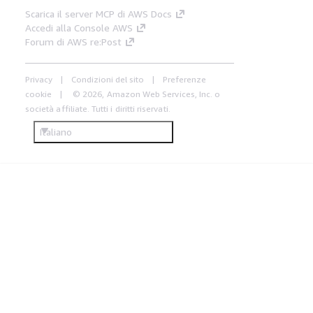
Scarica il server MCP di AWS Docs
Accedi alla Console AWS
Forum di AWS re:Post
Privacy
Condizioni del sito
Preferenze
cookie
© 2026, Amazon Web Services, Inc. o
società affiliate. Tutti i diritti riservati.
Italiano