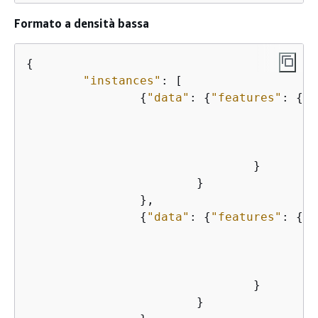
Formato a densità bassa
{
"instances"
: [

{
"data"
: 
{
"features"
: 
{
"
"
"
				}

			}

		},

{
"data"
: 
{
"features"
: 
{
"
"
"
				}

			}
