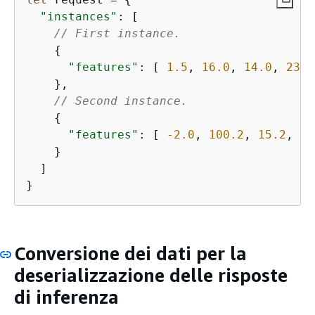
"instances"
: [

// First instance.
{
"features"
: [ 
1.5
, 
16.0
, 
14.0
, 
23.0
    },

// Second instance.
{
"features"
: [ 
-2.0
, 
100.2
, 
15.2
, 
9.
    }

  ]

}
Conversione dei dati per la
deserializzazione delle risposte
di inferenza