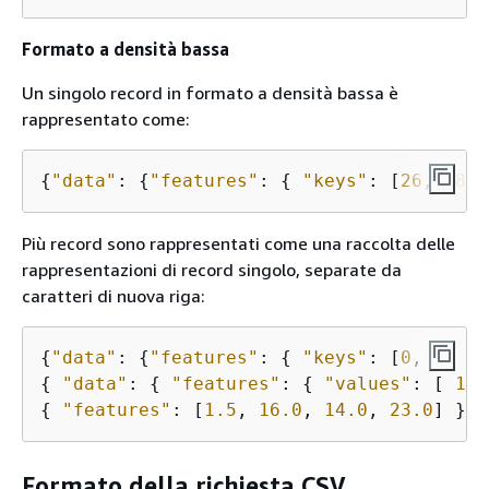
Formato a densità bassa
Un singolo record in formato a densità bassa è
rappresentato come:
{
"data"
: 
{
"features"
: 
{
"keys"
: [
26
, 
182
,
Più record sono rappresentati come una raccolta delle
rappresentazioni di record singolo, separate da
caratteri di nuova riga:
{
"data"
: 
{
"features"
: 
{
"keys"
: [
0
, 
1
, 
3
]
{
"data"
: 
{
"features"
: 
{
"values"
: [ 
1.5
{
"features"
: [
1.5
, 
16.0
, 
14.0
, 
23.0
] }
Formato della richiesta CSV