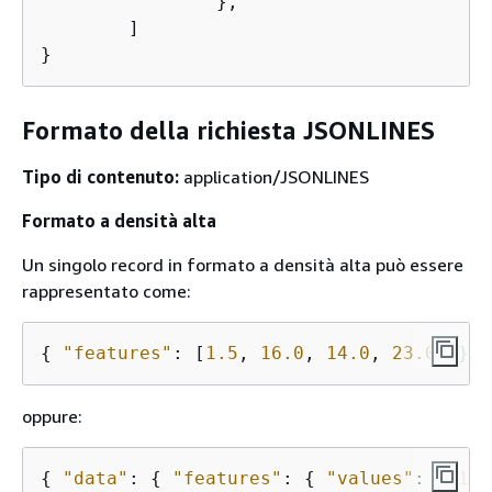
		},

	]

}
Formato della richiesta JSONLINES
Tipo di contenuto:
application/JSONLINES
Formato a densità alta
Un singolo record in formato a densità alta può essere
rappresentato come:
{
"features"
: [
1.5
, 
16.0
, 
14.0
, 
23.0
] }
oppure:
{
"data"
: 
{
"features"
: 
{
"values"
: [ 
1.5