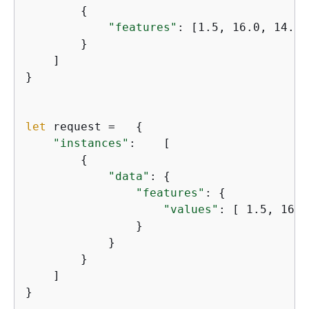
{
"features"
: [1.5, 16.0, 14.0,
        }

    ]

}

let
 request =   
{
"instances"
:    [

{
"data"
: 
{
"features"
: 
{
"values"
: [ 1.5, 16.0
                }

            }

        }

    ]

}