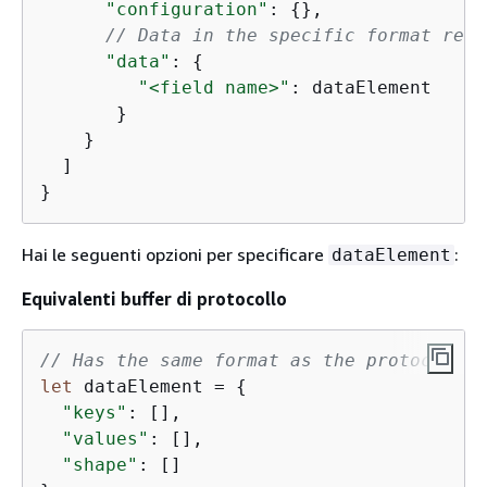
"configuration"
: 
{
},

// Data in the specific format requ
"data"
: 
{
"<field name>"
: dataElement

       }

    }

  ]

}
Hai le seguenti opzioni per specificare
:
dataElement
Equivalenti buffer di protocollo
// Has the same format as the protocol bu
let
 dataElement = 
{
"keys"
: [],

"values"
: [],

"shape"
: []
