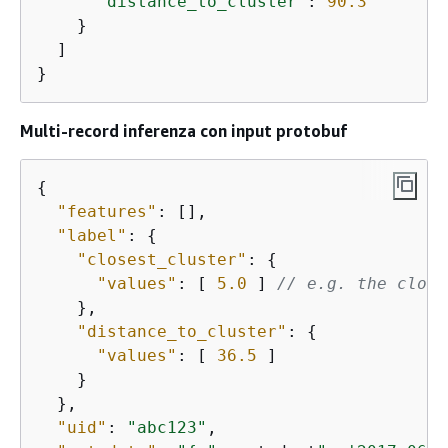
"distance_to_cluster"
: 
90.3
    }

  ]

}
Multi-record inferenza con input protobuf
{
"features"
: [],

"label"
: 
{
"closest_cluster"
: 
{
"values"
: [ 
5.0
 ] 
// e.g. the close
    },

"distance_to_cluster"
: 
{
"values"
: [ 
36.5
 ]

    }

  },

"uid"
: 
"abc123"
,
