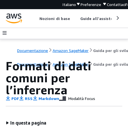
Italiano
Preferenze
Contattaci
F
Nozioni di base
Guide all'assistenza
Documentazione
Amazon SageMaker
Formati di dati
Documentazione
Amazon SageMaker
Guida per gli svil
comuni per
l’inferenza
PDF
RSS
Markdown
Modalità Focus
In questa pagina