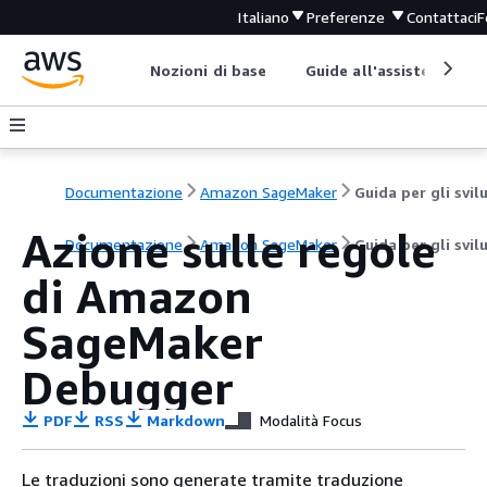
Italiano
Preferenze
Contattaci
F
Nozioni di base
Guide all'assistenza
Documentazione
Amazon SageMaker
Azione sulle regole
Documentazione
Amazon SageMaker
Guida per gli svil
di Amazon
SageMaker
Debugger
PDF
RSS
Markdown
Modalità Focus
Le traduzioni sono generate tramite traduzione