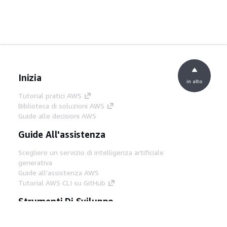
Inizia
in alto
Tutorial pratici AWS
Biblioteca di soluzioni AWS
Guide alle decisioni AWS
Guide All'assistenza
Scegliere un servizio di intelligenza artificiale
generativa
Guide all'assistenza AWS
Tutorial AWS CLI su GitHub
Strumenti Di Sviluppo
Libreria di esempi di codice AWS