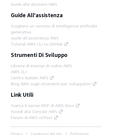
Guide alle decisioni AWS
Guide All'assistenza
Scegliere un servizio di intelligenza artificiale
generativa
Guide all'assistenza AWS
Tutorial AWS CLI su GitHub
Strumenti Di Sviluppo
Libreria di esempi di codice AWS
AWS CLI
Centro builder AWS
Blog AWS sugli strumenti per sviluppatori
Link Utili
Scarica il server MCP di AWS Docs
Accedi alla Console AWS
Forum di AWS re:Post
Privacy
Condizioni del sito
Preferenze