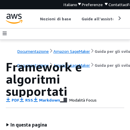
Italiano
Preferenze
Contattaci
F
Nozioni di base
Guide all'assistenza
Documentazione
Amazon SageMaker
Framework e
Documentazione
Amazon SageMaker
Guida per gli svil
algoritmi
supportati
PDF
RSS
Markdown
Modalità Focus
In questa pagina