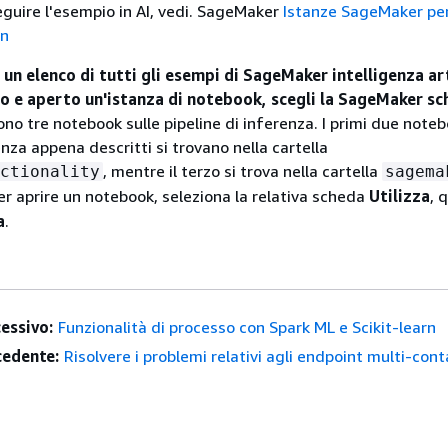
seguire l'esempio in AI, vedi. SageMaker
Istanze SageMaker pe
on
 un elenco di tutti gli esempi di SageMaker intelligenza art
o e aperto un'istanza di notebook, scegli la SageMaker s
no tre notebook sulle pipeline di inferenza. I primi due noteb
enza appena descritti si trovano nella cartella
, mentre il terzo si trova nella cartella
ctionality
sagema
Per aprire un notebook, seleziona la relativa scheda
Utilizza
, 
a
.
essivo:
Funzionalità di processo con Spark ML e Scikit-learn
edente:
Risolvere i problemi relativi agli endpoint multi-cont