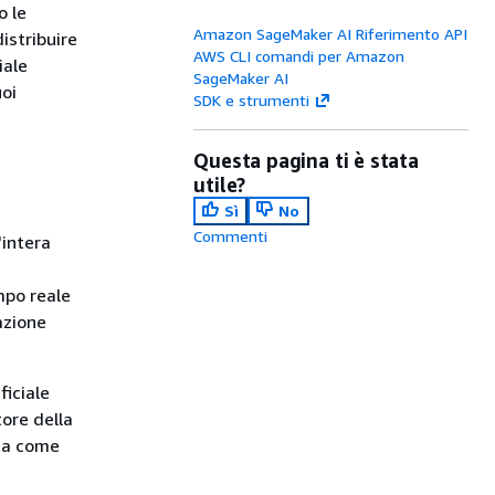
o le
Amazon SageMaker AI Riferimento API
distribuire
AWS CLI comandi per Amazon
iale
SageMaker AI
uoi
SDK e strumenti
-
Questa pagina ti è stata
utile?
Sì
No
Commenti
'intera
mpo reale
azione
ficiale
tore della
ata come