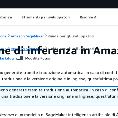
istenza
Strumenti per sviluppatori
Risorse AI
ione
Amazon SageMaker
Guida per gli sviluppatori
ine di inferenza in Am
ione
Amazon SageMaker
Guida per gli sviluppatori
arkdown
Modalità Focus
no generate tramite traduzione automatica. In caso di conflitt
traduzione e la versione originale in Inglese, quest'ultima pr
sono generate tramite traduzione automatica. In caso di confl
i una traduzione e la versione originale in Inglese, quest'ulti
nferenza
è un modello di SageMaker intelligenza artificiale di