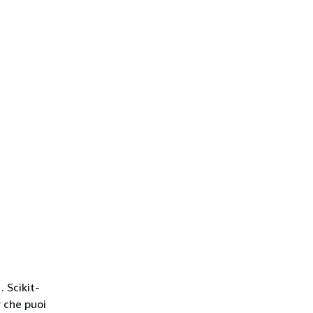
a
,
. Scikit-
r che puoi