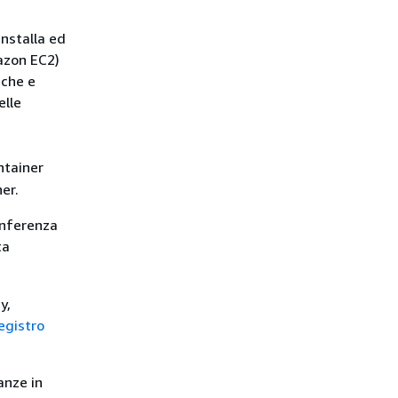
installa ed
azon EC2)
iche e
elle
ntainer
er.
inferenza
ta
y,
egistro
anze in