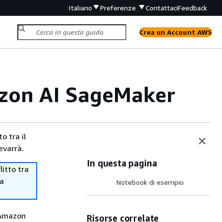
Italiano
Preferenze
Contattaci
Feedback
Crea un Account AWS
azon AI SageMaker
o tra il
evarrà.
In questa pagina
itto tra
ma
Notebook di esempio
 Amazon
Risorse correlate