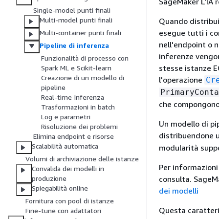
SageMaker L'IA re
Single-model punti finali
Multi-model punti finali
Quando distribuis
esegue tutti i c
Multi-container punti finali
nell'endpoint o 
Pipeline di inferenza
inferenze vengon
Funzionalità di processo con
stesse istanze EC
Spark ML e Scikit-learn
Creazione di un modello di
l'operazione
Cr
pipeline
PrimaryConta
Real-time Inferenza
che compongono l
Trasformazioni in batch
Log e parametri
Un modello di pi
Risoluzione dei problemi
distribuendone u
Elimina endpoint e risorse
Scalabilità automatica
modularità suppo
Volumi di archiviazione delle istanze
Per informazioni
Convalida dei modelli in
consulta. Sage
produzione
Spiegabilità online
dei modelli
Fornitura con pool di istanze
Questa caratteri
Fine-tune con adattatori