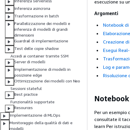
Inferenza serverless
esecuzione su un
Inferenza asincrona
Argomenti
Trasformazione in batch
Parallelizzazione dei modelli e
Notebook di 
inferenza di modelli di grandi
Elaborazione
dimensioni
Guardrail di implementazione
Creazione di
Test delle copie shadow
Esegui Real-
Accedi ai container tramite SSM
Trasformazio
Server di modelli
Log e parame
Implementazione di modelli in
Risoluzione d
posizione edge
Ottimizzazione dei modelli con Neo
Sessioni stateful
Best practice
Notebook 
Funzionalità supportate
Resources
Per un esempio c
Implementazione di MLOps
consultate il ta
Monitoraggio della qualità di dati e
learn Per istruzi
modelli