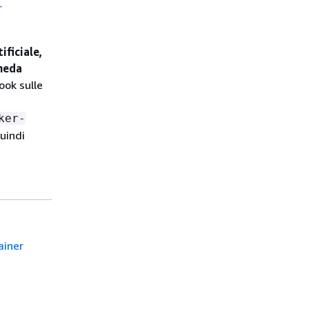
r
ificiale,
cheda
ook sulle
ker-
quindi
ainer