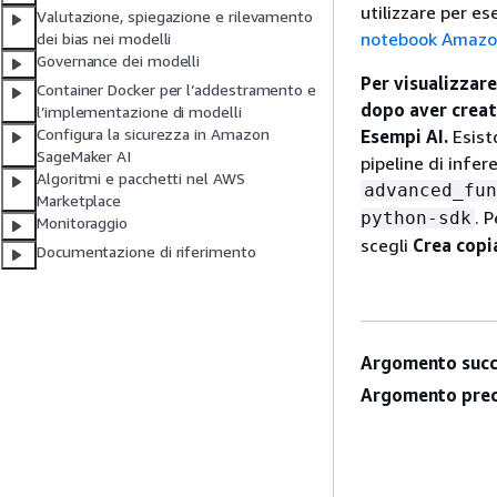
utilizzare per e
Valutazione, spiegazione e rilevamento
notebook Amaz
dei bias nei modelli
Governance dei modelli
Per visualizzare
Container Docker per l’addestramento e
dopo aver creat
l’implementazione di modelli
Configura la sicurezza in Amazon
Esempi AI.
Esisto
SageMaker AI
pipeline di infer
Algoritmi e pacchetti nel AWS
advanced_fun
Marketplace
. 
python-sdk
Monitoraggio
scegli
Crea copi
Documentazione di riferimento
Argomento succ
Argomento prec