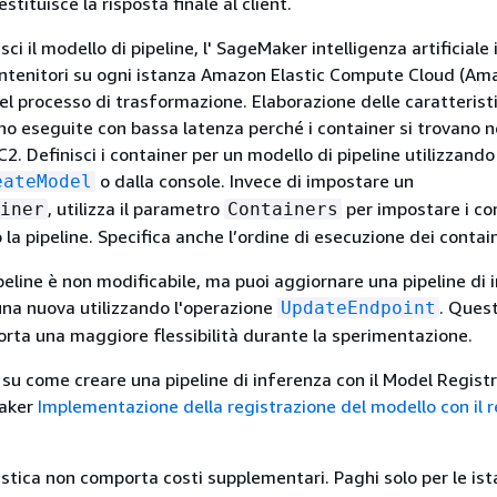
stituisce la risposta finale al client.
ci il modello di pipeline, l' SageMaker intelligenza artificiale 
ontenitori su ogni istanza Amazon Elastic Compute Cloud (Am
nel processo di trasformazione. Elaborazione delle caratterist
o eseguite con bassa latenza perché i container si trovano n
2. Definisci i container per un modello di pipeline utilizzando
o dalla console. Invece di impostare un
eateModel
, utilizza il parametro
per impostare i co
iner
Containers
a pipeline. Specifica anche l’ordine di esecuzione dei contain
peline è non modificabile, ma puoi aggiornare una pipeline di 
na nuova utilizzando l'operazione
. Ques
UpdateEndpoint
rta una maggiore flessibilità durante la sperimentazione.
 su come creare una pipeline di inferenza con il Model Registr
Maker
Implementazione della registrazione del modello con il r
stica non comporta costi supplementari. Paghi solo per le ist