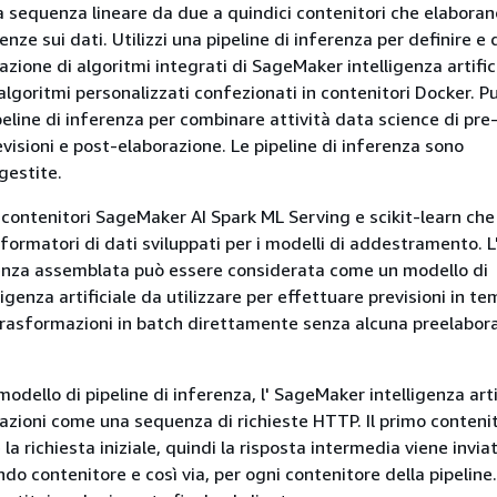
sequenza lineare da due a quindici contenitori che elaboran
enze sui dati. Utilizzi una pipeline di inferenza per definire e 
zione di algoritmi integrati di SageMaker intelligenza artific
lgoritmi personalizzati confezionati in contenitori Docker. P
peline di inferenza per combinare attività data science di pre
visioni e post-elaborazione. Le pipeline di inferenza sono
estite.
contenitori SageMaker AI Spark ML Serving e scikit-learn che
asformatori di dati sviluppati per i modelli di addestramento. L
renza assemblata può essere considerata come un modello di
genza artificiale da utilizzare per effettuare previsioni in te
trasformazioni in batch direttamente senza alcuna preelabor
 modello di pipeline di inferenza, l' SageMaker intelligenza arti
cazioni come una sequenza di richieste HTTP. Il primo conteni
 la richiesta iniziale, quindi la risposta intermedia viene invi
ndo contenitore e così via, per ogni contenitore della pipeline.