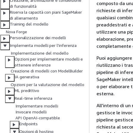
Creazione, archiviazione e condivisione
composto da una 
di funzionalità
richieste di infer
Riserva la capacità con piani SageMaker
qualsiasi combina
di allenamento
Training del modello
preaddestrati e a
utilizzare una pi
Nova Forge
Personalizzazione dei modelli
elaborazione, pre
Implementa modelli per l'inferenza
completamente g
Implementazione del modello
Puoi aggiungere 
Opzioni per implementare modelli e
riutilizzano i tr
ottenere inferenze
Creazione di modelli con ModelBuilder
pipeline di infe
IA generativa
SageMaker intelli
Opzioni per la valutazione del modello
o per elaborare 
ML predittivo
esterna.
Real-time inferenza
All'interno di un
Implementare modelli
Invocare modelli
gestisce le invo
API OpenAI-compatible
pipeline gestisce
Endpoints
richiesta al seco
Opzioni di hosting