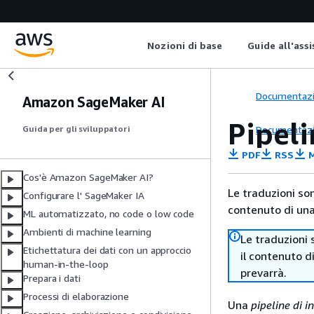
Nozioni di base
Guide all'ass
Documentaz
Amazon SageMaker AI
Pipel
Documentaz
Guida per gli sviluppatori
PDF
RSS
M
Cos'è Amazon SageMaker AI?
Le traduzioni so
Configurare l' SageMaker IA
contenuto di una 
ML automatizzato, no code o low code
Ambienti di machine learning
Le traduzioni 
Etichettatura dei dati con un approccio
il contenuto d
human-in-the-loop
prevarrà.
Prepara i dati
Processi di elaborazione
Una
pipeline di i