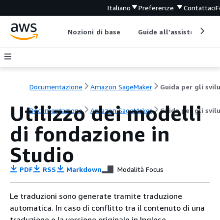
Italiano
Preferenze
Contattaci
F
Nozioni di base
Guide all'assistenza
Documentazione
Amazon SageMaker
Utilizzo dei modelli
Documentazione
Amazon SageMaker
Guida per gli svil
di fondazione in
Studio
PDF
RSS
Markdown
Modalità Focus
Le traduzioni sono generate tramite traduzione
automatica. In caso di conflitto tra il contenuto di una
traduzione e la versione originale in Inglese,