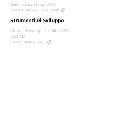
Guide all'assistenza AWS
Tutorial AWS CLI su GitHub
Strumenti Di Sviluppo
Libreria di esempi di codice AWS
AWS CLI
Centro builder AWS
Blog AWS sugli strumenti per sviluppatori
Link Utili
Scarica il server MCP di AWS Docs
Accedi alla Console AWS
Forum di AWS re:Post
Privacy
Condizioni del sito
Preferenze
cookie
© 2026, Amazon Web Services, Inc. o
società affiliate. Tutti i diritti riservati.
Italiano