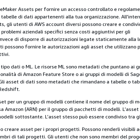
Maker Assets per fornire un accesso controllato e regolame
o tabelle di dati appartenenti alla tua organizzazione. All'inter
, gli utenti di AWS account diversi possono creare e condivi
a problemi aziendali specifici senza costi aggiuntivi per gli
nvece di disporre di autorizzazioni legate staticamente alla l
nti possono fornire le autorizzazioni agli asset che utilizzano p
tivi.
i tipo dati o ML. Le risorse ML sono metadati che puntano ai g
nalità di Amazon Feature Store o ai gruppi di modelli di Sa
Gli asset di dati sono metadati che rimandano a tabelle o ta
Redshift.
et per un gruppo di modelli contiene il nome del gruppo di mod
sa Amazon (ARN) per il gruppo di pacchetti di modelli. L’asse
modelli sottostante. L’asset stesso può essere condiviso tra gl
o creare asset per i propri progetti. Possono renderli visibili a
bri di tali progetti. Gli utenti che non sono membri del prog