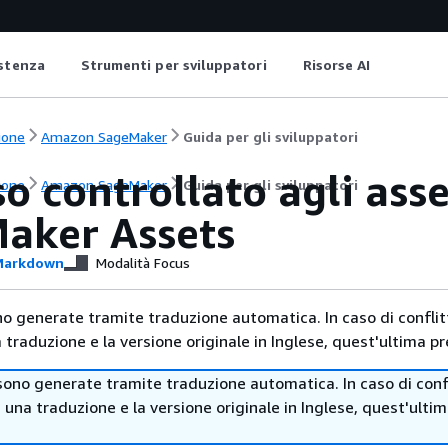
istenza
Strumenti per sviluppatori
Risorse AI
ione
Amazon SageMaker
Guida per gli sviluppatori
so controllato agli as
ione
Amazon SageMaker
Guida per gli sviluppatori
aker Assets
arkdown
Modalità Focus
no generate tramite traduzione automatica. In caso di conflitt
traduzione e la versione originale in Inglese, quest'ultima pr
sono generate tramite traduzione automatica. In caso di confl
i una traduzione e la versione originale in Inglese, quest'ulti