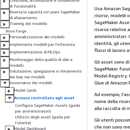
Creazione, archiviazione e condivisione
di funzionalità
Usa Amazon Sage
Riserva la capacità con piani SageMaker
risorse
, modelli 
di allenamento
SageMaker Assets
Training del modello
risorse relative 
Nova Forge
amministratori. I
Personalizzazione dei modelli
identità, gli ute
Implementa modelli per l'inferenza
flussi di lavoro at
Implementazione di MLOps
Monitoraggio della qualità di dati e
Gli asset sono d
modelli
SageMaker funzio
Valutazione, spiegazione e rilevamento
Model Registry. 
dei bias nei modelli
Glue di Amazon 
Governance dei modelli
Model Cards
Ad esempio, l’ass
Accesso controllato agli asset
nome della risor
Configura SageMaker Assets (guida
alla raccolta di 
per amministratori)
Utilizzo degli asset (guida per
Gli utenti posson
l’utente)
che non sono mem
Model Dashboard