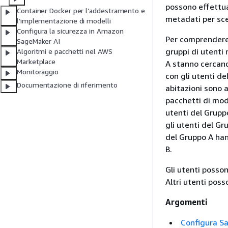
possono effettuar
Container Docker per l’addestramento e
metadati per sce
l’implementazione di modelli
Configura la sicurezza in Amazon
Per comprendere 
SageMaker AI
gruppi di utenti 
Algoritmi e pacchetti nel AWS
Marketplace
A stanno cercand
Monitoraggio
con gli utenti de
Documentazione di riferimento
abitazioni sono 
pacchetti di mode
utenti del Grupp
gli utenti del Gr
del Gruppo A han
B.
Gli utenti posson
Altri utenti poss
Argomenti
Configura Sa