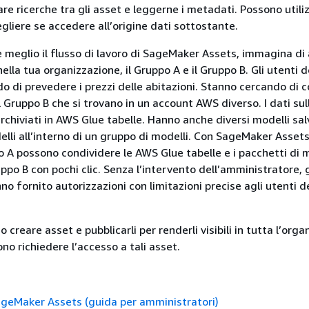
e ricerche tra gli asset e leggerne i metadati. Possono utiliz
gliere se accedere all’origine dati sottostante.
meglio il flusso di lavoro di SageMaker Assets, immagina di
nella tua organizzazione, il Gruppo A e il Gruppo B. Gli utenti 
o di prevedere i prezzi delle abitazioni. Stanno cercando di c
l Gruppo B che si trovano in un account AWS diverso. I dati sul
archiviati in AWS Glue tabelle. Hanno anche diversi modelli sa
lli all’interno di un gruppo di modelli. Con SageMaker Assets,
o A possono condividere le AWS Glue tabelle e i pacchetti di 
uppo B con pochi clic. Senza l’intervento dell’amministratore, g
no fornito autorizzazioni con limitazioni precise agli utenti 
o creare asset e pubblicarli per renderli visibili in tutta l’orga
ono richiedere l’accesso a tali asset.
geMaker Assets (guida per amministratori)