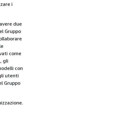
zare i
 avere due
del Gruppo
ollaborare
le
lvati come
 gli
modelli con
li utenti
del Gruppo
nizzazione.