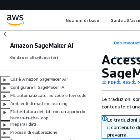
Nozioni di base
Guide all'ass
Documentaz
Amazon SageMaker AI
Acces
Documentaz
Guida per gli sviluppatori
SageM
Cos'è Amazon SageMaker AI?
PDF
RSS
M
Configurare l' SageMaker IA
ML automatizzato, no code o low code
Le traduzioni so
Ambienti di machine learning
contenuto di una 
Etichettatura dei dati con un approccio
human-in-the-loop
Le traduzioni 
Prepara i dati
il contenuto d
Processi di elaborazione
prevarrà.