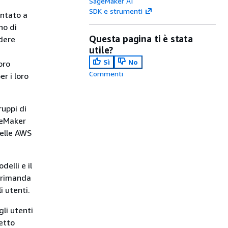
SageMaker AI
SDK e strumenti
ntato a
no di
Questa pagina ti è stata
dere
utile?
Sì
No
oro
Commenti
er i loro
ruppi di
geMaker
belle AWS
elli e il
t rimanda
i utenti.
gli utenti
etto