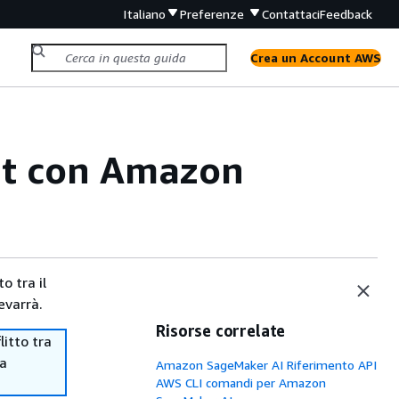
Italiano
Preferenze
Contattaci
Feedback
Crea un Account AWS
set con Amazon
o tra il
evarrà.
Risorse correlate
itto tra
ma
Amazon SageMaker AI Riferimento API
AWS CLI comandi per Amazon