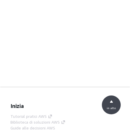
Inizia
in alto
Tutorial pratici AWS
Biblioteca di soluzioni AWS
Guide alle decisioni AWS