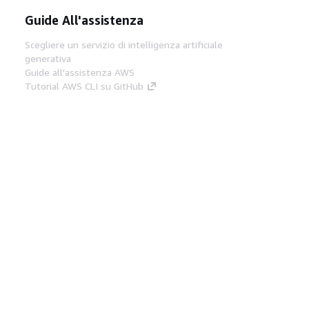
Guide All'assistenza
Scegliere un servizio di intelligenza artificiale
generativa
Guide all'assistenza AWS
Tutorial AWS CLI su GitHub
Strumenti Di Sviluppo
Libreria di esempi di codice AWS
AWS CLI
Centro builder AWS
Blog AWS sugli strumenti per sviluppatori
Link Utili
Scarica il server MCP di AWS Docs
Accedi alla Console AWS
Forum di AWS re:Post
Privacy
Condizioni del sito
Preferenze
cookie
© 2026, Amazon Web Services, Inc. o