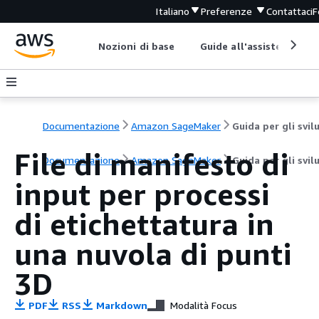
Italiano
Preferenze
Contattaci
F
Nozioni di base
Guide all'assistenza
Documentazione
Amazon SageMaker
File di manifesto di
Documentazione
Amazon SageMaker
Guida per gli svil
input per processi
di etichettatura in
una nuvola di punti
3D
PDF
RSS
Markdown
Modalità Focus