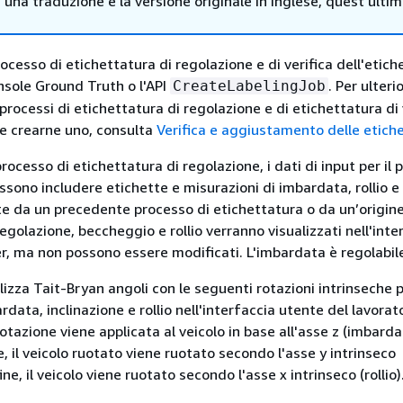
i una traduzione e la versione originale in Inglese, quest'ulti
ocesso di etichettatura di regolazione e di verifica dell'etich
onsole Ground Truth o l'API
. Per ulterio
CreateLabelingJob
processi di etichettatura di regolazione e di etichettatura di 
e crearne uno, consulta
Verifica e aggiustamento delle etich
ocesso di etichettatura di regolazione, i dati di input per il 
ssono includere etichette e misurazioni di imbardata, rollio e
e da un precedente processo di etichettatura o da un’origine
egolazione, beccheggio e rollio verranno visualizzati nell'inte
r, ma non possono essere modificati. L'imbardata è regolabil
lizza Tait-Bryan angoli con le seguenti rotazioni intrinseche 
rdata, inclinazione e rollio nell'interfaccia utente del lavorat
rotazione viene applicata al veicolo in base all'asse z (imbarda
 il veicolo ruotato viene ruotato secondo l'asse y intrinseco
ne, il veicolo viene ruotato secondo l'asse x intrinseco (rollio)