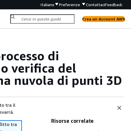
Italiano
Preferenze
Contattaci
Feedback
Crea un Account AWS
rocesso di
o verifica del
na nuvola di punti 3D
o tra il
evarrà.
Risorse correlate
itto tra