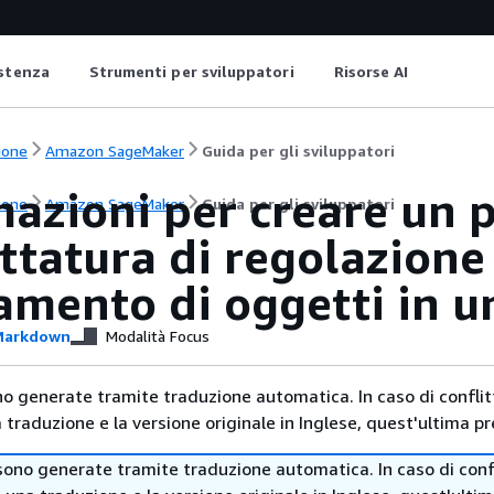
istenza
Strumenti per sviluppatori
Risorse AI
ione
Amazon SageMaker
Guida per gli sviluppatori
azioni per creare un p
ione
Amazon SageMaker
Guida per gli sviluppatori
ttatura di regolazione 
amento di oggetti in u
arkdown
Modalità Focus
no generate tramite traduzione automatica. In caso di conflitt
traduzione e la versione originale in Inglese, quest'ultima pr
sono generate tramite traduzione automatica. In caso di confl