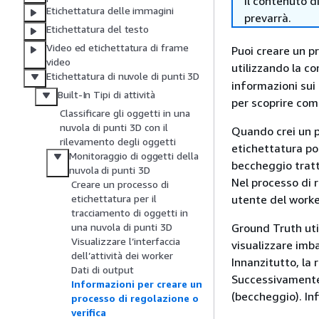
il contenuto d
Etichettatura delle immagini
prevarrà.
Etichettatura del testo
Video ed etichettatura di frame
Puoi creare un pr
video
utilizzando la c
Etichettatura di nuvole di punti 3D
informazioni sui 
Built-In Tipi di attività
per scoprire com
Classificare gli oggetti in una
nuvola di punti 3D con il
Quando crei un pr
rilevamento degli oggetti
etichettatura po
Monitoraggio di oggetti della
beccheggio tratt
nuvola di punti 3D
Nel processo di r
Creare un processo di
utente del worke
etichettatura per il
tracciamento di oggetti in
Ground Truth uti
una nuvola di punti 3D
Visualizzare l’interfaccia
visualizzare imba
dell’attività dei worker
Innanzitutto, la 
Dati di output
Successivamente,
Informazioni per creare un
(beccheggio). Infi
processo di regolazione o
verifica