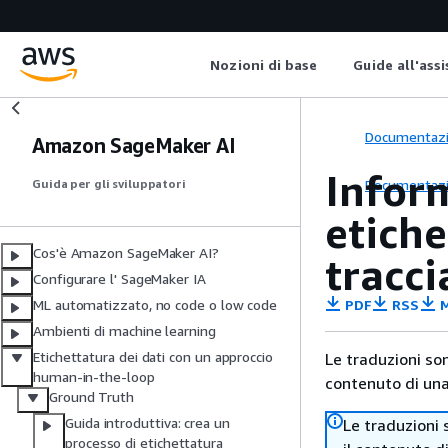
Nozioni di base
Guide all'ass
Documentaz
Amazon SageMaker AI
Inform
Documentaz
Guida per gli sviluppatori
etiche
Cos'è Amazon SageMaker AI?
tracci
Configurare l' SageMaker IA
PDF
RSS
M
ML automatizzato, no code o low code
Ambienti di machine learning
Etichettatura dei dati con un approccio
Le traduzioni so
human-in-the-loop
contenuto di una 
Ground Truth
Guida introduttiva: crea un
Le traduzioni 
processo di etichettatura