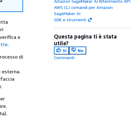
ma
Amazon SageMaker AI Riferimento API
AWS CLI comandi per Amazon
SageMaker AI
SDK e strumenti
etta
ri
Questa pagina ti è stata
verifica e
utile?
ette
.
Sì
No
processo di
Commenti
 esterna.
rfaccia
e.
per
ore.
ta).
.