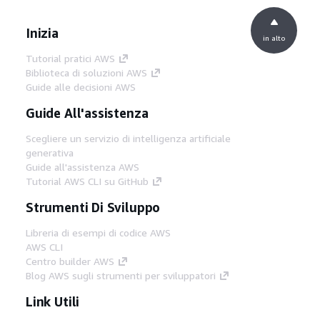
Inizia
in alto
Tutorial pratici AWS
Biblioteca di soluzioni AWS
Guide alle decisioni AWS
Guide All'assistenza
Scegliere un servizio di intelligenza artificiale
generativa
Guide all'assistenza AWS
Tutorial AWS CLI su GitHub
Strumenti Di Sviluppo
Libreria di esempi di codice AWS
AWS CLI
Centro builder AWS
Blog AWS sugli strumenti per sviluppatori
Link Utili