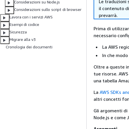
Le traduzioni 
Considerazioni su Node.js
il contenuto d
Considerazioni sullo script di browser
prevarrà.
Lavora con i servizi AWS
Esempi di codice
Prima di utilizza
Sicurezza
necessario confi
Migrare alla v3
La AWS region
Cronologia dei documenti
In che modo 
Oltre a queste i
tue risorse. AWS
una tabella Amaz
La
AWS SDKs and
altri concetti f
Gli argomenti di
Node.js e come J