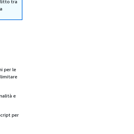
itto tra
ma
è
i per le
limitare
nalità e
cript per