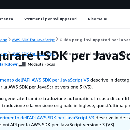
istenza
Strumenti per sviluppatori
Risorse AI
ione
AWS SDK for JavaScript
Guida per gli sviluppatori per la v
urare l'SDK per JavaSc
ione
AWS SDK for JavaScript
Guida per gli sviluppatori per la v
arkdown
Modalità Focus
rimento dell'API AWS SDK per JavaScript V3
descrive in dettagl
er la AWS SDK per JavaScript versione 3 (V3).
no generate tramite traduzione automatica. In caso di conflitt
traduzione e la versione originale in Inglese, quest'ultima pr
ferimento dell'API AWS SDK per JavaScript V3
descrive in dett
zioni API per la AWS SDK per JavaScript versione 3 (V3).