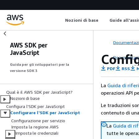
Nozioni di base
Guide all'ass
Documentaz
AWS SDK per
JavaScript
Config
Documentaz
Guida per gli sviluppatori per la
PDF
RSS
M
versione SDK 3
La
Guida di rife
Qual è il AWS SDK per JavaScript?
operazioni API p
Nozioni di base
Le traduzioni so
Configura l'SDK per JavaScript
contenuto di una 
Configurare l'SDK per JavaScript
Configurazione per servizio
La
Guida di ri
Imposta la regione AWS
tutte le opera
Imposta le credenziali