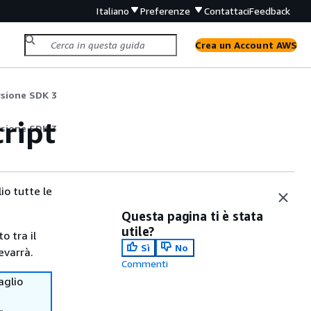
Italiano
Preferenze
Contattaci
Feedback
Crea un Account AWS
ersione SDK 3
ript
ersione SDK 3
io tutte le
Questa pagina ti è stata
utile?
o tra il
Sì
No
evarrà.
Commenti
aglio