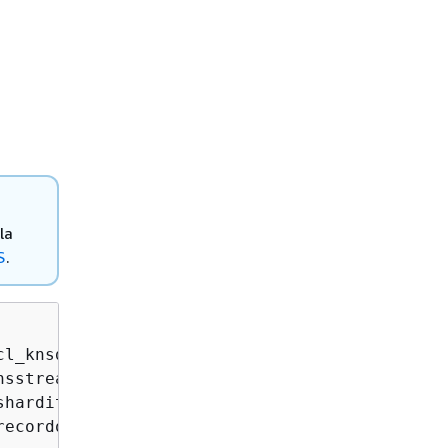
la
S
.
cl_knsdescrstreamoutput.

sstreamdescription.

harditerator01.

ecordoutput.
