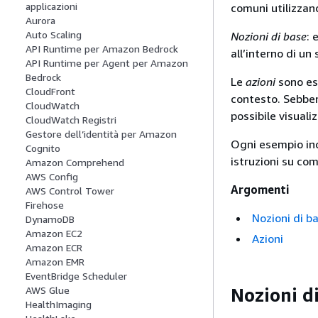
applicazioni
comuni utilizzan
Aurora
Auto Scaling
Nozioni di base
: 
API Runtime per Amazon Bedrock
all’interno di un 
API Runtime per Agent per Amazon
Bedrock
Le
azioni
sono es
CloudFront
contesto. Sebben
CloudWatch
possibile visuali
CloudWatch Registri
Gestore dell’identità per Amazon
Ogni esempio inc
Cognito
istruzioni su com
Amazon Comprehend
AWS Config
Argomenti
AWS Control Tower
Firehose
Nozioni di b
DynamoDB
Amazon EC2
Azioni
Amazon ECR
Amazon EMR
EventBridge Scheduler
Nozioni d
AWS Glue
HealthImaging