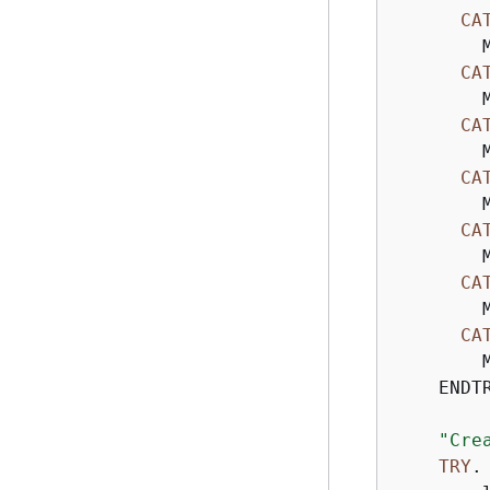
CA
        
CA
        
CA
        
CA
        
CA
        
CA
        
CA
        
    ENDTR
"Cre
TRY
.
