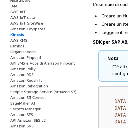
HealthLake
L’esempio di co
IAM
AWS IoT
Creare un flu
AWS IoT data
AWS IoT SiteWise
Creare un it
Amazon Keyspaces
Leggere il re
Kinesis
AWS KMS
SDK per SAP A
Lambda
Organizations
Amazon Pinpoint
Nota
API SMS e Voce di Amazon Pinpoint
C'è alt
Amazon Polly
configu
Amazon RDS
Amazon Redshift
Amazon Rekognition
Simple Storage Service (Amazon S3)
Amazon S3 Control
DATA
SageMaker AI
DATA
Secrets Manager
Amazon SES
DATA
API Amazon SES v2
DATA
Amazon SNS