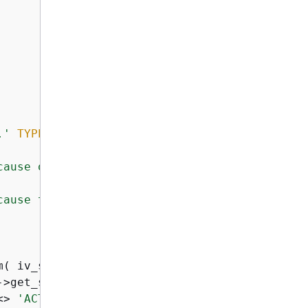
.'
TYPE
'E'
.

cause of a limit exceeded exception.'
TYPE
'E
cause the resource is in use.'
TYPE
'E'
.

( iv_streamname = iv_stream_name ).

>get_streamdescription( ).

<> 
'ACTIVE'
.
