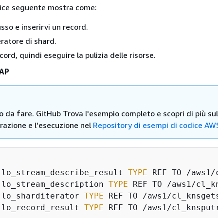
dice seguente mostra come:
sso e inserirvi un record.
eratore di shard.
cord, quindi eseguire la pulizia delle risorse.
BAP
ro da fare. GitHub Trova l'esempio completo e scopri di più sul
razione e l'esecuzione nel
Repository di esempi di codice AW
 lo_stream_describe_result 
TYPE
 REF TO /aws1/
 lo_stream_description 
TYPE
 REF TO /aws1/cl_kn
 lo_sharditerator 
TYPE
 REF TO /aws1/cl_knsgets
 lo_record_result 
TYPE
 REF TO /aws1/cl_knsputr