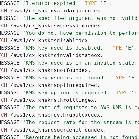
MESSAGE 
'Iterator expired.'
TYPE
'E'
.

TCH
 /aws1/cx_knsinvalidargumentex.

MESSAGE 
'The specified argument was not valid
TCH
 /aws1/cx_knskmsaccessdeniedex.

MESSAGE 
'You do not have permission to perfor
TCH
 /aws1/cx_knskmsdisabledex.

MESSAGE 
'KMS key used is disabled.'
TYPE
'E'
.

TCH
 /aws1/cx_knskmsinvalidstateex.

MESSAGE 
'KMS key used is in an invalid state.
TCH
 /aws1/cx_knskmsnotfoundex.

MESSAGE 
'KMS key used is not found.'
TYPE
'E'
.
TCH
 /aws1/cx_knskmsoptinrequired.

MESSAGE 
'KMS key option is required.'
TYPE
'E
TCH
 /aws1/cx_knskmsthrottlingex.

MESSAGE 
'The rate of requests to AWS KMS is e
TCH
 /aws1/cx_knsprovthruputexcdex.

MESSAGE 
'The request rate for the stream is t
TCH
 /aws1/cx_knsresourcenotfoundex.

MESSAGE 
'Resource being accessed is not found