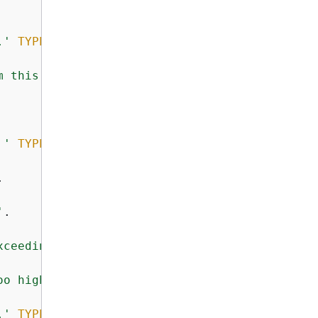
.'
TYPE
'E'
.

m this AWS KMS action.'
TYPE
'E'
.

 '
TYPE
'E'
.



'
.

xceeding the request quotas.'
TYPE
'E'
.

oo high, or the requested data is too large f
.'
TYPE
'E'
.
