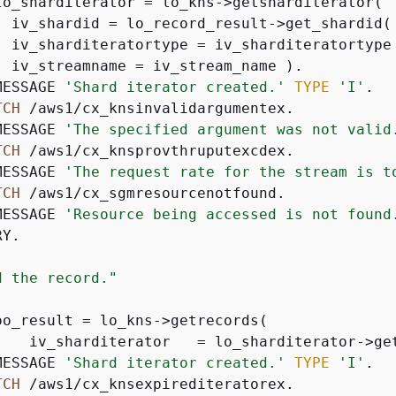
lo_sharditerator = lo_kns->getsharditerator(

  iv_shardid = lo_record_result->get_shardid( 
  iv_sharditeratortype = iv_sharditeratortype

  iv_streamname = iv_stream_name ).

MESSAGE 
'Shard iterator created.'
TYPE
'I'
.

TCH
 /aws1/cx_knsinvalidargumentex.

MESSAGE 
'The specified argument was not valid
TCH
 /aws1/cx_knsprovthruputexcdex.

MESSAGE 
'The request rate for the stream is t
TCH
 /aws1/cx_sgmresourcenotfound.

MESSAGE 
'Resource being accessed is not found
Y.

d the record."
oo_result = lo_kns->getrecords(              
    iv_sharditerator   = lo_sharditerator->get
MESSAGE 
'Shard iterator created.'
TYPE
'I'
.

TCH
 /aws1/cx_knsexpirediteratorex.
