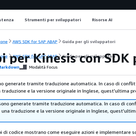
istenza
Strumenti per sviluppatori
Risorse AI
ione
AWS SDK for SAP ABAP
Guida per gli sviluppatori
i per Kinesis con SDK
ione
AWS SDK for SAP ABAP
Guida per gli sviluppatori
arkdown
Modalità Focus
no generate tramite traduzione automatica. In caso di conflitt
traduzione e la versione originale in Inglese, quest'ultima pr
sono generate tramite traduzione automatica. In caso di confl
i una traduzione e la versione originale in Inglese, quest'ulti
i di codice mostrano come eseguire azioni e implementare s