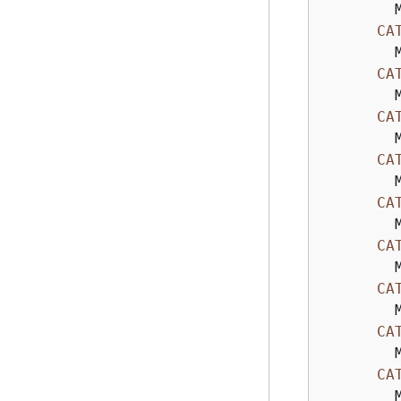
        
CA
        
CA
        
CA
        
CA
        
CA
        
CA
        
CA
        
CA
        
CA
        