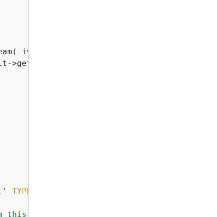
am( iv_streamname = iv_stream_name ).

t->get_streamdescription( ).

.'
TYPE
'E'
.

m this AWS KMS action.'
TYPE
'E'
.
