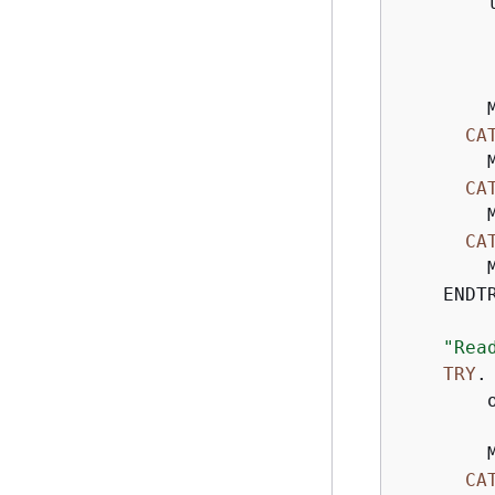
        
        
        
        
        
CA
        
CA
        
CA
        
    ENDTR
"Rea
TRY
.

        
        
        
CA