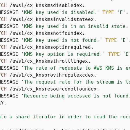
TCH
 /aws1/cx_knskmsdisabledex.

MESSAGE 
'KMS key used is disabled.'
TYPE
'E'
.

TCH
 /aws1/cx_knskmsinvalidstateex.

MESSAGE 
'KMS key used is in an invalid state.
TCH
 /aws1/cx_knskmsnotfoundex.

MESSAGE 
'KMS key used is not found.'
TYPE
'E'
.
TCH
 /aws1/cx_knskmsoptinrequired.

MESSAGE 
'KMS key option is required.'
TYPE
'E
TCH
 /aws1/cx_knskmsthrottlingex.

MESSAGE 
'The rate of requests to AWS KMS is e
TCH
 /aws1/cx_knsprovthruputexcdex.

MESSAGE 
'The request rate for the stream is t
TCH
 /aws1/cx_knsresourcenotfoundex.

MESSAGE 
'Resource being accessed is not found
Y.

ate a shard iterator in order to read the rec