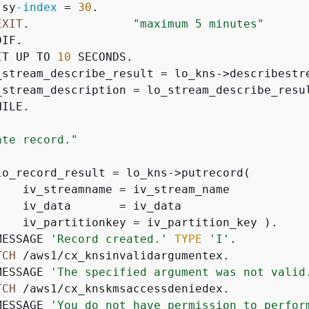
 sy
-index
 = 
30
.

EXIT
.               
"maximum 5 minutes"
IF.

IT UP TO 
10
 SECONDS.

_stream_describe_result = lo_kns->describestre
_stream_description = lo_stream_describe_resul
ILE.

ate record."
lo_record_result = lo_kns->putrecord(

    iv_streamname = iv_stream_name

    iv_data       = iv_data

    iv_partitionkey = iv_partition_key ).

MESSAGE 
'Record created.'
TYPE
'I'
.

TCH
 /aws1/cx_knsinvalidargumentex.

MESSAGE 
'The specified argument was not valid
TCH
 /aws1/cx_knskmsaccessdeniedex.

MESSAGE 
'You do not have permission to perfor