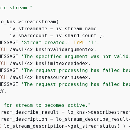
ate stream."
o_kns->createstream(

    iv_streamname = iv_stream_name

    iv_shardcount = iv_shard_count ).

MESSAGE 
'Stream created.'
TYPE
'I'
.

TCH
 /aws1/cx_knsinvalidargumentex.

MESSAGE 
'The specified argument was not valid
TCH
 /aws1/cx_knslimitexceededex.

MESSAGE 
'The request processing has failed be
TCH
 /aws1/cx_knsresourceinuseex.

MESSAGE 
'The request processing has failed be
Y.

t for stream to becomes active."
tream_describe_result = lo_kns->describestream
tream_description = lo_stream_describe_result-
E
 lo_stream_description->get_streamstatus( ) 