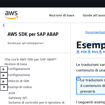
Nozioni di base
Guide all'ass
Documentaz
AWS SDK per SAP ABAP
Esemp
Documentaz
Guida per gli sviluppatori
PDF
RSS
M
Che cos'è AWS SDK per SAP ABAP?
Nozioni di base
Le traduzioni so
Configurazione
contenuto di una 
Configurazione
Le traduzioni 
Utilizzo di SDK
il contenuto d
Esempi di codice
prevarrà.
ACM
Gateway API
I seguenti esemp
Sistema di controllo per il ripristino di