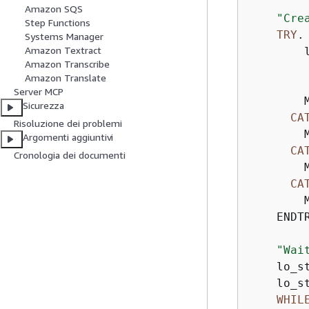
Amazon SQS
"Cre
Step Functions
TRY
.

Systems Manager
Amazon Textract
        l
Amazon Transcribe
        
Amazon Translate
        
Server MCP
        
Sicurezza
CA
Risoluzione dei problemi
        
Argomenti aggiuntivi
CA
Cronologia dei documenti
        
CA
        
    ENDTR
"Wai
    lo_s
    lo_s
WHIL