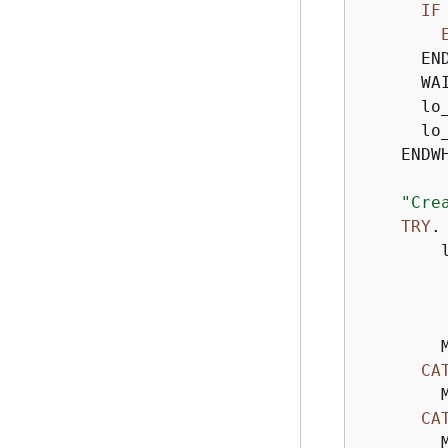
IF
      END
      WA
      lo
      lo
    ENDWH
"Cre
TRY
.

        
        
        
        
        
CA
        
CA
        