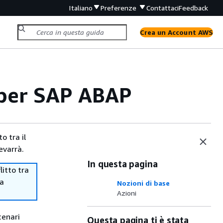
Italiano
Preferenze
Contattaci
Feedback
Crea un Account AWS
 per SAP ABAP
o tra il
evarrà.
In questa pagina
itto tra
ma
Nozioni di base
Azioni
cenari
Questa pagina ti è stata