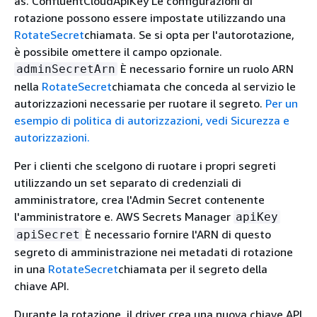
as. ConfluentCloudApiKey Le configurazioni di
rotazione possono essere impostate utilizzando una
RotateSecret
chiamata. Se si opta per l'autorotazione,
è possibile omettere il campo opzionale.
È necessario fornire un ruolo ARN
adminSecretArn
nella
RotateSecret
chiamata che conceda al servizio le
autorizzazioni necessarie per ruotare il segreto.
Per un
esempio di politica di autorizzazioni, vedi Sicurezza e
autorizzazioni.
Per i clienti che scelgono di ruotare i propri segreti
utilizzando un set separato di credenziali di
amministratore, crea l'Admin Secret contenente
l'amministratore e. AWS Secrets Manager
apiKey
È necessario fornire l'ARN di questo
apiSecret
segreto di amministrazione nei metadati di rotazione
in una
RotateSecret
chiamata per il segreto della
chiave API.
Durante la rotazione, il driver crea una nuova chiave API