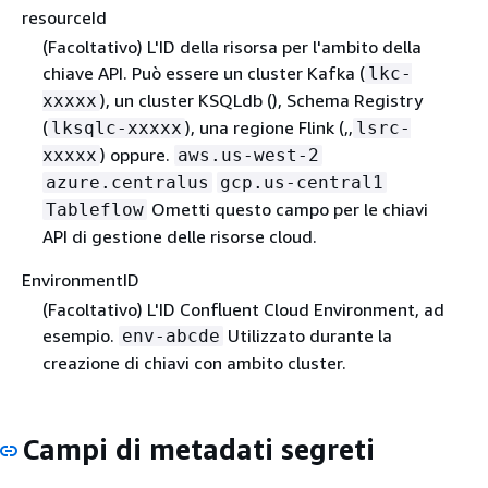
resourceId
(Facoltativo) L'ID della risorsa per l'ambito della
chiave API. Può essere un cluster Kafka (
lkc-
), un cluster KSQLdb (), Schema Registry
xxxxx
(
), una regione Flink (,,
lksqlc-xxxxx
lsrc-
) oppure.
xxxxx
aws.us-west-2
azure.centralus
gcp.us-central1
Ometti questo campo per le chiavi
Tableflow
API di gestione delle risorse cloud.
EnvironmentID
(Facoltativo) L'ID Confluent Cloud Environment, ad
esempio.
Utilizzato durante la
env-abcde
creazione di chiavi con ambito cluster.
Campi di metadati segreti