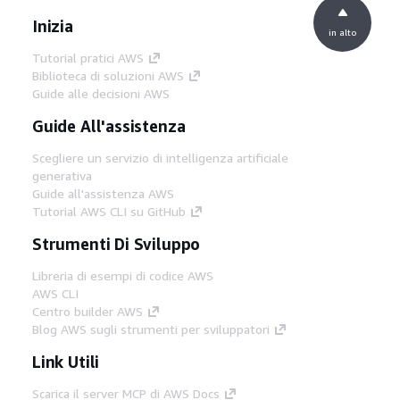
Inizia
in alto
Tutorial pratici AWS
Biblioteca di soluzioni AWS
Guide alle decisioni AWS
Guide All'assistenza
Scegliere un servizio di intelligenza artificiale
generativa
Guide all'assistenza AWS
Tutorial AWS CLI su GitHub
Strumenti Di Sviluppo
Libreria di esempi di codice AWS
AWS CLI
Centro builder AWS
Blog AWS sugli strumenti per sviluppatori
Link Utili
Scarica il server MCP di AWS Docs