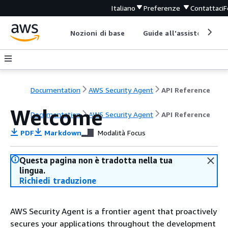
Italiano
Preferenze
Contattaci
F
Nozioni di base
Guide all'assistenza
Documentation
AWS Security Agent
API Reference
Welcome
Documentation
AWS Security Agent
API Reference
PDF
Markdown
Modalità Focus
Questa pagina non è tradotta nella tua
lingua.
Richiedi traduzione
AWS Security Agent is a frontier agent that proactively
secures your applications throughout the development