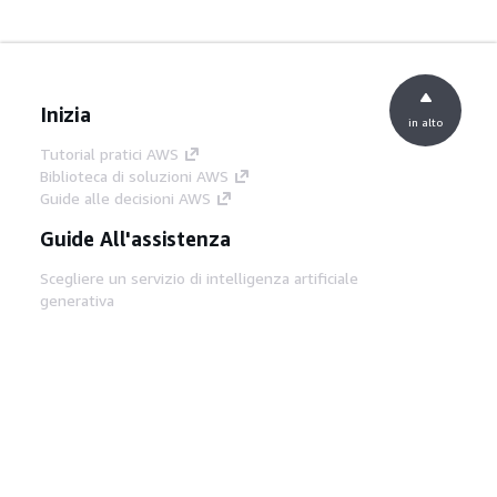
Inizia
in alto
Tutorial pratici AWS
Biblioteca di soluzioni AWS
Guide alle decisioni AWS
Guide All'assistenza
Scegliere un servizio di intelligenza artificiale
generativa
Guide all'assistenza AWS
Tutorial AWS CLI su GitHub
Strumenti Di Sviluppo
Libreria di esempi di codice AWS
AWS CLI
Centro builder AWS
Blog AWS sugli strumenti per sviluppatori