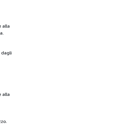
 alla
a.
 dagli
 alla
zzo.