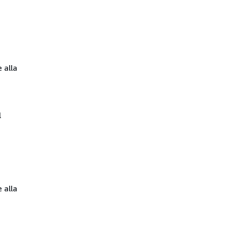
 alla
l
 alla