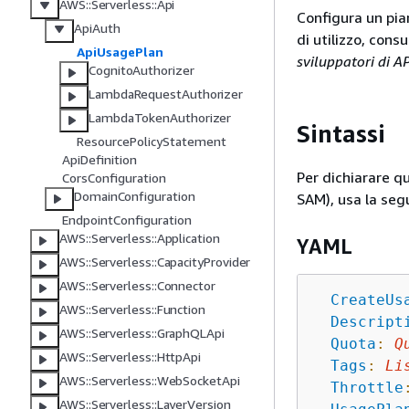
AWS::Serverless::Api
Configura un pian
ApiAuth
di utilizzo, cons
ApiUsagePlan
sviluppatori di 
CognitoAuthorizer
LambdaRequestAuthorizer
LambdaTokenAuthorizer
Sintassi
ResourcePolicyStatement
ApiDefinition
Per dichiarare q
CorsConfiguration
DomainConfiguration
SAM), usa la seg
EndpointConfiguration
AWS::Serverless::Application
YAML
AWS::Serverless::CapacityProvider
AWS::Serverless::Connector
CreateUs
AWS::Serverless::Function
Descript
AWS::Serverless::GraphQLApi
Quota
:
Q
AWS::Serverless::HttpApi
Tags
:
Li
AWS::Serverless::WebSocketApi
Throttle
AWS::Serverless::LayerVersion