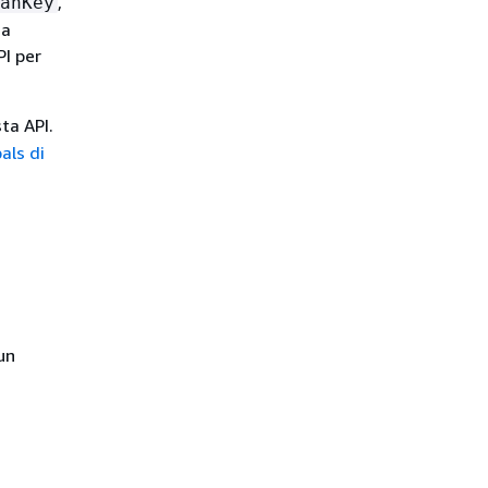
,
anKey
na
PI per
sta API.
als di
un