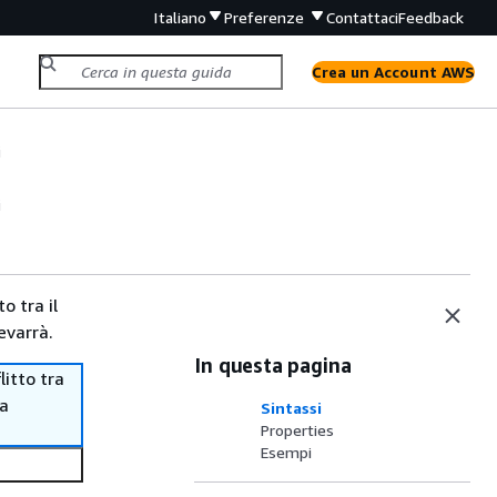
Italiano
Preferenze
Contattaci
Feedback
Crea un Account AWS
i
i
o tra il
evarrà.
In questa pagina
itto tra
ma
Sintassi
Properties
Esempi