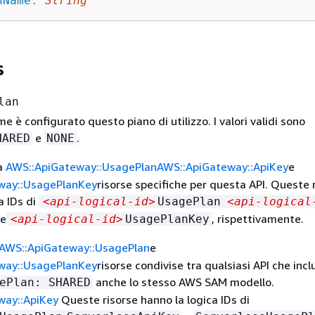
nName
:
String
s
lan
 è configurato questo piano di utilizzo. I valori validi sono
e
.
HARED
NONE
a
AWS::ApiGateway::UsagePlan
AWS::ApiGateway::ApiKey
e
way::UsagePlanKey
risorse specifiche per questa API. Queste 
a IDs di
<api-logical-id>
UsagePlan
<api-logical
 e
, rispettivamente.
<api-logical-id>
UsagePlanKey
AWS::ApiGateway::UsagePlan
e
way::UsagePlanKey
risorse condivise tra qualsiasi API che inc
anche lo stesso AWS SAM modello.
ePlan: SHARED
way::ApiKey
Queste risorse hanno la logica IDs di