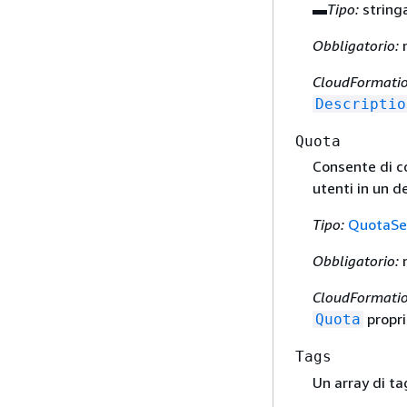
▬
Tipo:
string
Obbligatorio:
CloudFormatio
Descriptio
Quota
Consente di co
utenti in un d
Tipo:
QuotaSe
Obbligatorio:
CloudFormatio
propri
Quota
Tags
Un array di tag