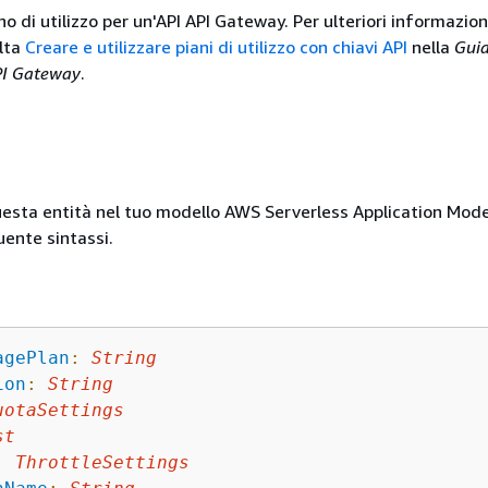
o di utilizzo per un'API API Gateway. Per ulteriori informazioni
ulta
Creare e utilizzare piani di utilizzo con chiavi API
nella
Guid
API Gateway
.
uesta entità nel tuo modello AWS Serverless Application Mod
uente sintassi.
agePlan
:
String
ion
:
String
uotaSettings
st
:
ThrottleSettings