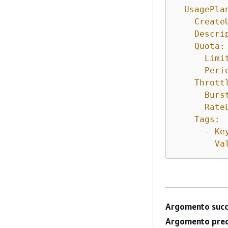
UsagePla
Create
Descri
Quota:
Limi
Peri
Thrott
Burs
Rate
Tags:
-
Ke
Va
Argomento succ
Argomento prec