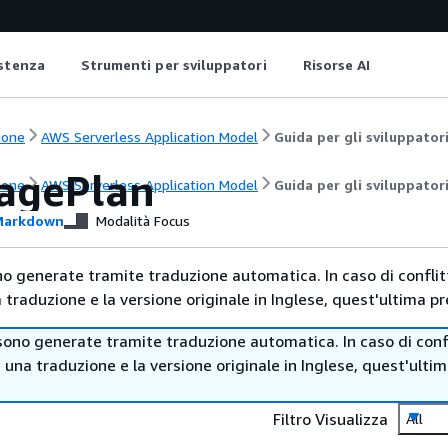
istenza
Strumenti per sviluppatori
Risorse AI
ione
AWS Serverless Application Model
Guida per gli sviluppator
agePlan
ione
AWS Serverless Application Model
Guida per gli sviluppator
arkdown
Modalità Focus
no generate tramite traduzione automatica. In caso di conflitt
traduzione e la versione originale in Inglese, quest'ultima pr
sono generate tramite traduzione automatica. In caso di confl
i una traduzione e la versione originale in Inglese, quest'ulti
Filtro Visualizza
All