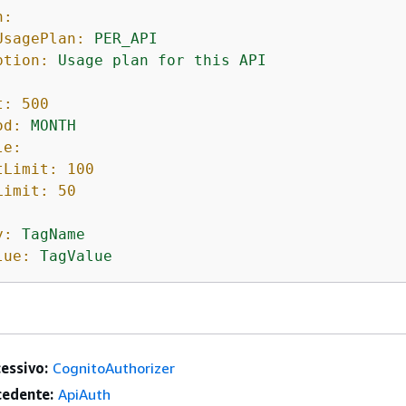
n:
UsagePlan:
PER_API
ption:
Usage
plan
for
this
API
t:
500
od:
MONTH
le:
tLimit:
100
Limit:
50
y:
TagName
lue:
TagValue
essivo:
CognitoAuthorizer
edente:
ApiAuth