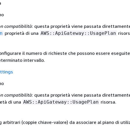
a
no
n compatibilità
: questa proprietà viene passata direttamente
proprietà di una
risors
n
AWS::ApiGateway::UsagePlan
nfigurare il numero di richieste che possono essere eseguite
eterminato intervallo.
ttings
no
n compatibilità
: questa proprietà viene passata direttamente
età di una
risorsa.
AWS::ApiGateway::UsagePlan
 arbitrari (coppie chiave-valore) da associare al piano di utili