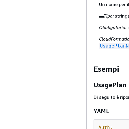
Un nome per il 
▬
Tipo:
string
Obbligatorio:
CloudFormatio
UsagePlanN
Esempi
UsagePlan
Di seguito è ripo
YAML
Auth: