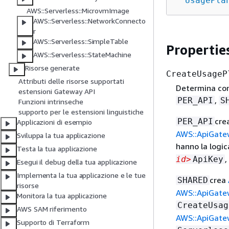
UsagePla
AWS::Serverless::MicrovmImage
AWS::Serverless::NetworkConnecto
r
AWS::Serverless::SimpleTable
Propertie
AWS::Serverless::StateMachine
Risorse generate
CreateUsageP
Attributi delle risorse supportati
Determina come
estensioni Gateway API
,
PER_API
S
Funzioni intrinseche
supporto per le estensioni linguistiche
cre
PER_API
Applicazioni di esempio
AWS::ApiGate
Sviluppa la tua applicazione
hanno la logic
Testa la tua applicazione
,
id>
ApiKey
Esegui il debug della tua applicazione
Implementa la tua applicazione e le tue
crea
SHARED
risorse
AWS::ApiGate
Monitora la tua applicazione
CreateUsag
AWS SAM riferimento
AWS::ApiGate
Supporto di Terraform