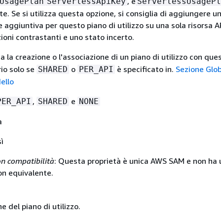
, e
UsagePlan
ServerlessApiKey
ServerlessUsagePl
e. Se si utilizza questa opzione, si consiglia di aggiungere u
 aggiuntiva per questo piano di utilizzo su una sola risorsa A
zioni contrastanti e uno stato incerto.
ta la creazione o l'associazione di un piano di utilizzo con que
io solo se
o
è specificato in.
Sezione Glob
SHARED
PER_API
ello
,
e
PER_API
SHARED
NONE
a
ì
n compatibilità
: Questa proprietà è unica AWS SAM e non ha 
n equivalente.
e del piano di utilizzo.