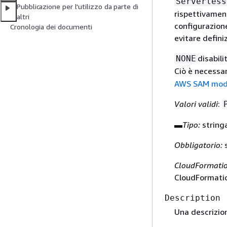
Serverless
Pubblicazione per l'utilizzo da parte di
rispettivament
altri
configurazione
Cronologia dei documenti
evitare defini
disabili
NONE
Ciò è necessar
AWS SAM mod
Valori validi
:
▬
Tipo:
string
Obbligatorio:
s
CloudFormatio
CloudFormatio
Description
Una descrizion