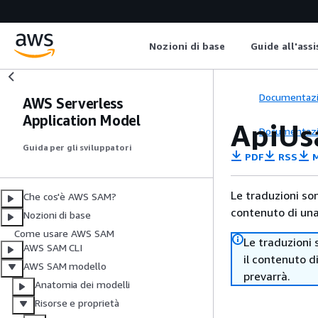
Nozioni di base
Guide all'ass
Documentaz
AWS Serverless
Application Model
ApiUs
Documentaz
Guida per gli sviluppatori
PDF
RSS
M
Le traduzioni so
Che cos'è AWS SAM?
contenuto di una 
Nozioni di base
Come usare AWS SAM
Le traduzioni 
AWS SAM CLI
il contenuto d
AWS SAM modello
prevarrà.
Anatomia dei modelli
Risorse e proprietà