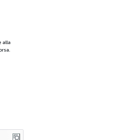
 alla
orsa.