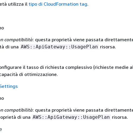
tà utilizza il
tipo di CloudFormation tag
.
no
n compatibilità
: questa proprietà viene passata direttamente
tà di una
risorsa.
AWS::ApiGateway::UsagePlan
nfigurare il tasso di richiesta complessivo (richieste medie a
capacità di ottimizzazione.
Settings
no
n compatibilità
: questa proprietà viene passata direttamente
oprietà di una
risorsa.
AWS::ApiGateway::UsagePlan
e