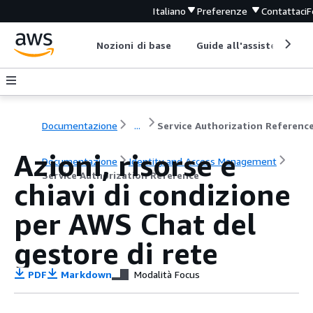
Italiano
Preferenze
Contattaci
F
Nozioni di base
Guide all'assistenza
Documentazione
...
Service Authorization Referenc
Azioni, risorse e
Documentazione
Identity and Access Management
Service Authorization Reference
chiavi di condizione
per AWS Chat del
gestore di rete
PDF
Markdown
Modalità Focus