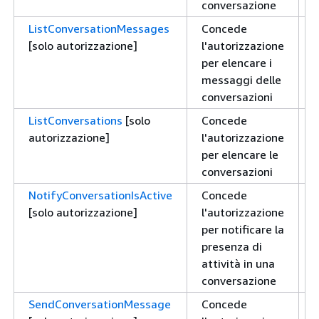
conversazione
ListConversationMessages
Concede
L
[solo autorizzazione]
l'autorizzazione
per elencare i
messaggi delle
conversazioni
ListConversations
[solo
Concede
L
autorizzazione]
l'autorizzazione
per elencare le
conversazioni
NotifyConversationIsActive
Concede
S
[solo autorizzazione]
l'autorizzazione
per notificare la
presenza di
attività in una
conversazione
SendConversationMessage
Concede
S