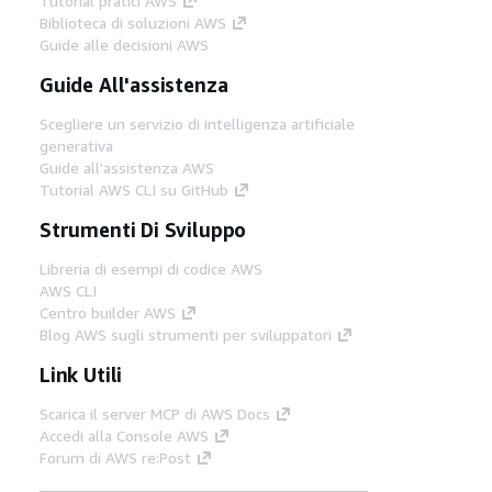
Tutorial pratici AWS
Biblioteca di soluzioni AWS
Guide alle decisioni AWS
Guide All'assistenza
Scegliere un servizio di intelligenza artificiale
generativa
Guide all'assistenza AWS
Tutorial AWS CLI su GitHub
Strumenti Di Sviluppo
Libreria di esempi di codice AWS
AWS CLI
Centro builder AWS
Blog AWS sugli strumenti per sviluppatori
Link Utili
Scarica il server MCP di AWS Docs
Accedi alla Console AWS
Forum di AWS re:Post