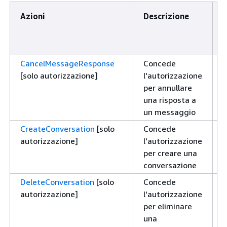
Azioni
Descrizione
L
d
CancelMessageResponse
Concede
S
[solo autorizzazione]
l'autorizzazione
per annullare
una risposta a
un messaggio
CreateConversation
[solo
Concede
S
autorizzazione]
l'autorizzazione
per creare una
conversazione
DeleteConversation
[solo
Concede
S
autorizzazione]
l'autorizzazione
per eliminare
una