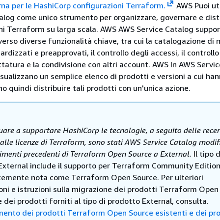
na per le HashiCorp configurazioni Terraform.
AWS Puoi uti
log come unico strumento per organizzare, governare e distr
ni Terraform su larga scala. AWS AWS Service Catalog suppo
erso diverse funzionalità chiave, tra cui la catalogazione di 
dizzati e preapprovati, il controllo degli accessi, il controllo
ettatura e la condivisione con altri account. AWS In AWS Servi
 visualizzano un semplice elenco di prodotti e versioni a cui ha
 quindi distribuire tali prodotti con un'unica azione.
uare a supportare HashiCorp le tecnologie, a seguito delle recen
alle licenze di Terraform, sono stati AWS Service Catalog modif
erimenti precedenti di
Terraform Open
Source a External.
Il tipo d
External include il supporto per Terraform Community Edition
emente nota come Terraform Open Source. Per ulteriori
oni e istruzioni sulla migrazione dei prodotti Terraform Open
e dei prodotti forniti al tipo di prodotto External, consulta.
ento dei prodotti Terraform Open Source esistenti e dei pro