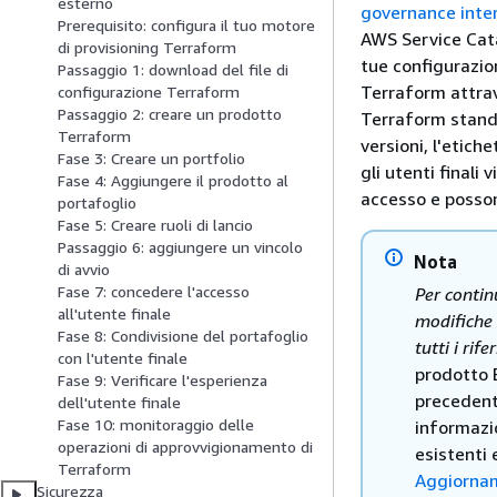
esterno
governance inter
Prerequisito: configura il tuo motore
AWS Service Cata
di provisioning Terraform
tue configurazio
Passaggio 1: download del file di
Terraform attrav
configurazione Terraform
Passaggio 2: creare un prodotto
Terraform standar
Terraform
versioni, l'etich
Fase 3: Creare un portfolio
gli utenti finali
Fase 4: Aggiungere il prodotto al
accesso e possono
portafoglio
Fase 5: Creare ruoli di lancio
Passaggio 6: aggiungere un vincolo
Nota
di avvio
Fase 7: concedere l'accesso
Per contin
all'utente finale
modifiche 
Fase 8: Condivisione del portafoglio
tutti i rif
con l'utente finale
prodotto 
Fase 9: Verificare l'esperienza
precedent
dell'utente finale
Fase 10: monitoraggio delle
informazi
operazioni di approvvigionamento di
esistenti 
Terraform
Aggiornam
Sicurezza