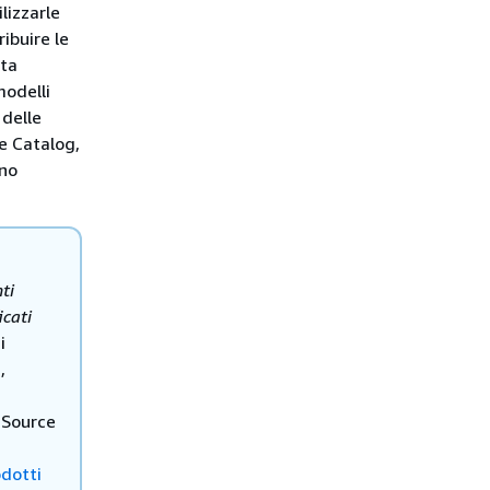
lizzarle
ibuire le
rta
modelli
 delle
ce Catalog,
nno
ti
icati
i
,
 Source
dotti