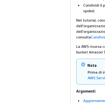
Condividi il
spoke)
Nel tutorial, con
dell'organizzazi
dell'organizzazio
consulta
Condivis
La AWS risorsa c
bucket Amazon S
Nota
Prima di i
AWS Servi
Argomenti
Aggiornament