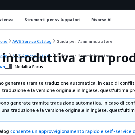
istenza
Strumenti per sviluppatori
Risorse AI
ione
AWS Service Catalog
Guida per l'amministratore
 introduttiva a un pro
ione
AWS Service Catalog
Guida per l'amministratore
wn
Modalità Focus
no generate tramite traduzione automatica. In caso di conflitt
traduzione e la versione originale in Inglese, quest'ultima pr
sono generate tramite traduzione automatica. In caso di confl
i una traduzione e la versione originale in Inglese, quest'ulti
talog
consente un approvvigionamento rapido e self-service 