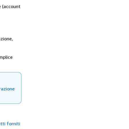
e (account
azione,
mplice
razione
ti forniti