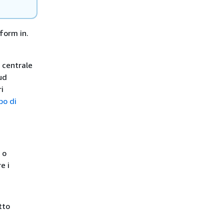
form in.
 centrale
ud
i
po di
o
e i
tto