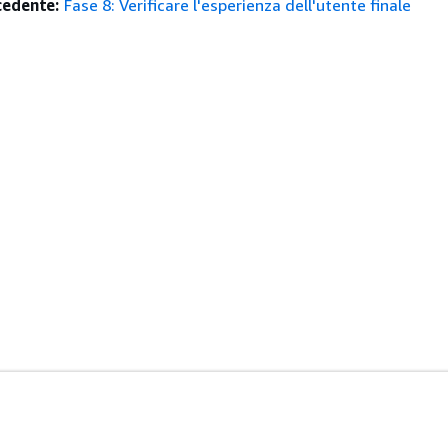
edente:
Fase 8: Verificare l'esperienza dell'utente finale
istenza
Strumenti Di Sviluppo