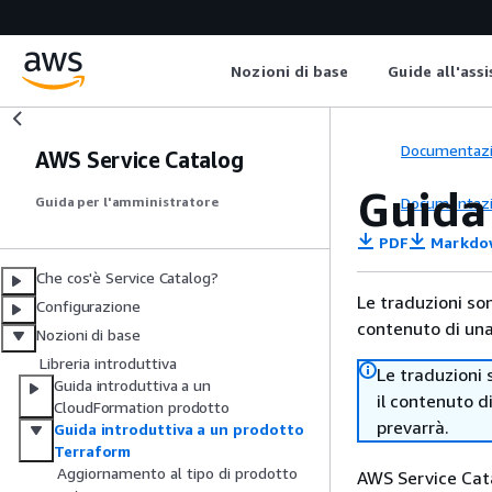
Nozioni di base
Guide all'ass
Documentaz
AWS Service Catalog
Guida
Documentaz
Guida per l'amministratore
PDF
Markdo
Che cos'è Service Catalog?
Le traduzioni so
Configurazione
contenuto di una 
Nozioni di base
Libreria introduttiva
Le traduzioni 
Guida introduttiva a un
il contenuto d
CloudFormation prodotto
prevarrà.
Guida introduttiva a un prodotto
Terraform
Aggiornamento al tipo di prodotto
AWS Service Ca