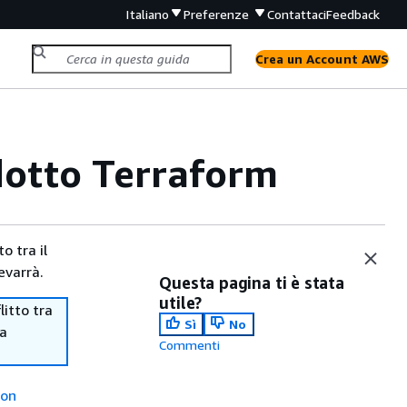
Italiano
Preferenze
Contattaci
Feedback
Crea un Account AWS
dotto Terraform
o tra il
evarrà.
Questa pagina ti è stata
utile?
itto tra
Sì
No
ma
Commenti
con