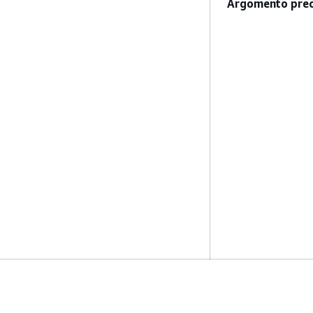
Argomento prec
Inizia
Guide All'ass