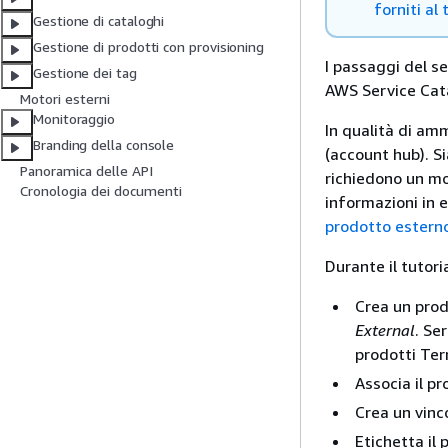
forniti al
Gestione di cataloghi
Gestione di prodotti con provisioning
I passaggi del se
Gestione dei tag
AWS Service Cat
Motori esterni
Monitoraggio
In qualità di am
Branding della console
(account hub). S
Panoramica delle API
richiedono un mot
Cronologia dei documenti
informazioni in 
prodotto estern
Durante il tutori
Crea un prod
External
. Se
prodotti Te
Associa il p
Crea un vinco
Etichetta il