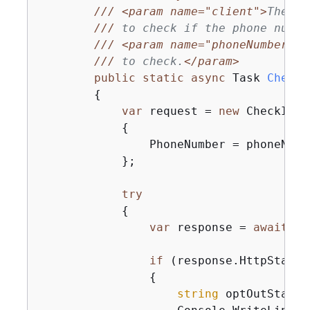
///
<param name="client">
The in
///
 to check if the phone numbe
///
<param name="phoneNumber">
A
///
 to check.
</param>
public
static
async
 Task 
CheckI
{
var
 request = 
new
 CheckIfPh
{
                PhoneNumber = phoneNumbe
            };

try
{
var
 response = 
await
 cl
if
 (response.HttpStatus
{
string
 optOutStatus