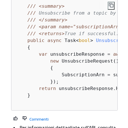
///
<summary>
///
 Unsubscribe from a topic by a s
///
</summary>
///
<param name="subscriptionArn">
T
///
<returns>
True if successful.
</r
public
async
 Task<
bool
> 
Unsubscribe
{
var
 unsubscribeResponse = 
await
new
 UnsubscribeRequest()

{
                SubscriptionArn = subscr
            });

return
 unsubscribeResponse.Http
    }

Commenti
Per informazioni dettagliate sull’API, consulta