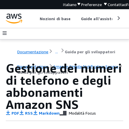
Italiano
Preferenze
Contattaci
F
Nozioni di base
Guide all'assistenza
Documentazione
...
Guida per gli sviluppatori
Gestione dei numeri
Documentazione
Amazon Simple Notification Service
Guida per gli sviluppatori
di telefono e degli
abbonamenti
Amazon SNS
PDF
RSS
Markdown
Modalità Focus