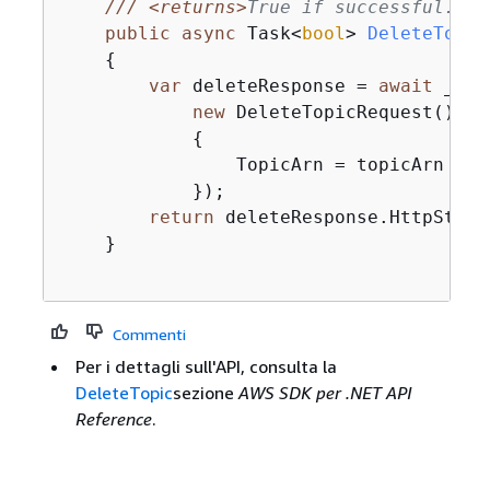
///
<returns>
True if successful.
</r
public
async
 Task<
bool
> 
DeleteTopic
{
var
 deleteResponse = 
await
 _ama
new
 DeleteTopicRequest()

{
                TopicArn = topicArn

            });

return
 deleteResponse.HttpStatu
    }

Commenti
Per i dettagli sull'API, consulta la
DeleteTopic
sezione
AWS SDK per .NET API
Reference
.