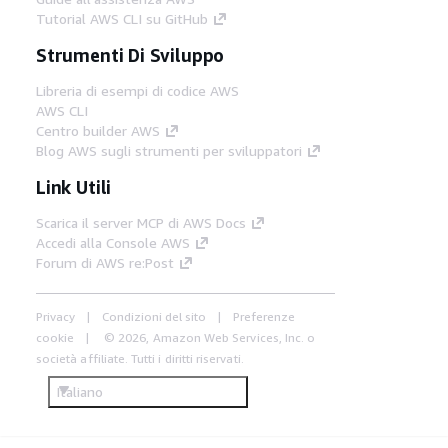
Tutorial AWS CLI su GitHub
Strumenti Di Sviluppo
Libreria di esempi di codice AWS
AWS CLI
Centro builder AWS
Blog AWS sugli strumenti per sviluppatori
Link Utili
Scarica il server MCP di AWS Docs
Accedi alla Console AWS
Forum di AWS re:Post
Privacy
Condizioni del sito
Preferenze
cookie
© 2026, Amazon Web Services, Inc. o
società affiliate. Tutti i diritti riservati.
Italiano