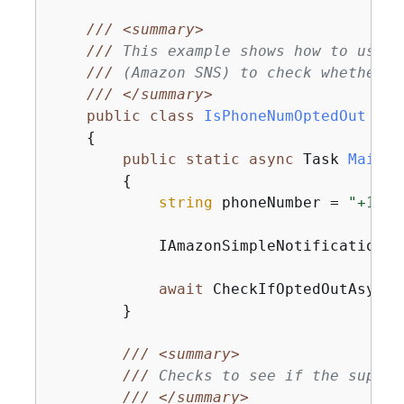
///
<summary>
///
 This example shows how to use t
///
 (Amazon SNS) to check whether a
///
</summary>
public
class
IsPhoneNumOptedOut
{
public
static
async
 Task 
Main
(
)
{
string
 phoneNumber = 
"+1555
            IAmazonSimpleNotificationSe
await
 CheckIfOptedOutAsync(
        }

///
<summary>
///
 Checks to see if the suppli
///
</summary>