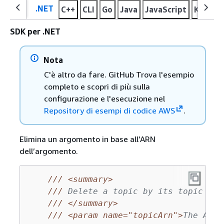
.NET
C++
CLI
Go
Java
JavaScript
Kotlin
SDK per .NET
Nota
C'è altro da fare. GitHub Trova l'esempio
completo e scopri di più sulla
configurazione e l'esecuzione nel
Repository di esempi di codice AWS
.
Elimina un argomento in base all’ARN
dell’argomento.
///
<summary>
///
 Delete a topic by its topic ARN
///
</summary>
///
<param name="topicArn">
The ARN 