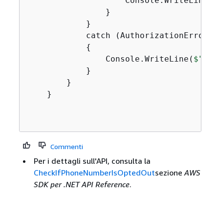
                    Console.WriteLine(
$
                }

            }

            catch (AuthorizationErrorExc
{
                Console.WriteLine(
$"
{
ex
            }

        }

    }

Commenti
Per i dettagli sull'API, consulta la
CheckIfPhoneNumberIsOptedOut
sezione
AWS
SDK per .NET API Reference
.