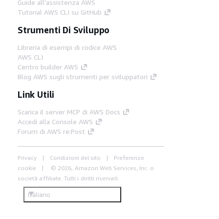
Guide all'assistenza AWS
Tutorial AWS CLI su GitHub
Strumenti Di Sviluppo
Libreria di esempi di codice AWS
AWS CLI
Centro builder AWS
Blog AWS sugli strumenti per sviluppatori
Link Utili
Scarica il server MCP di AWS Docs
Accedi alla Console AWS
Forum di AWS re:Post
Privacy
Condizioni del sito
Preferenze
cookie
© 2026, Amazon Web Services, Inc. o
società affiliate. Tutti i diritti riservati.
Italiano