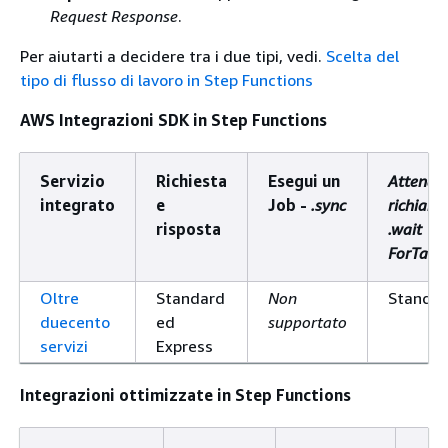
Request Response
.
Per aiutarti a decidere tra i due tipi, vedi.
Scelta del
tipo di flusso di lavoro in Step Functions
AWS Integrazioni SDK in Step Functions
Servizio
Richiesta
Esegui un
Attendi 
integrato
e
Job -
.sync
richiama
risposta
.wait
ForTask
Oltre
Standard
Non
Standa
duecento
ed
supportato
servizi
Express
Integrazioni ottimizzate in Step Functions