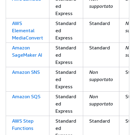
ed
supportato
Express
AWS
Standard
Standard
Non
Elemental
ed
supp
MediaConvert
Express
Amazon
Standard
Standard
Non
SageMaker AI
ed
supp
Express
Amazon SNS
Standard
Non
Sta
ed
supportato
Express
Amazon SQS
Standard
Non
Sta
ed
supportato
Express
AWS Step
Standard
Standard
Sta
Functions
ed