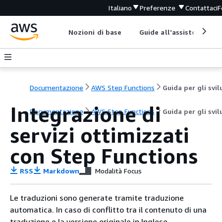
Italiano
Preferenze
Contattaci
F
Nozioni di base
Guide all'assistenza
Documentazione
AWS Step Functions
Integrazione di
Documentazione
AWS Step Functions
Guida per gli svi
servizi ottimizzati
con Step Functions
RSS
Markdown
Modalità Focus
Le traduzioni sono generate tramite traduzione
automatica. In caso di conflitto tra il contenuto di una
traduzione e la versione originale in Inglese,