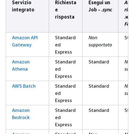
Servizio
Richiesta
Esegui un
Atte
integrato
e
Job -
.sync
rich
risposta
.wai
For
Amazon API
Standard
Non
Sta
Gateway
ed
supportato
Express
Amazon
Standard
Standard
Non
Athena
ed
supp
Express
AWS Batch
Standard
Standard
Non
ed
supp
Express
Amazon
Standard
Standard
Sta
Bedrock
ed
Express