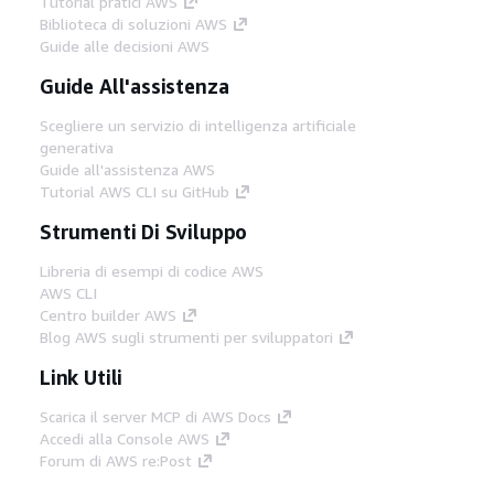
Tutorial pratici AWS
Biblioteca di soluzioni AWS
Guide alle decisioni AWS
Guide All'assistenza
Scegliere un servizio di intelligenza artificiale
generativa
Guide all'assistenza AWS
Tutorial AWS CLI su GitHub
Strumenti Di Sviluppo
Libreria di esempi di codice AWS
AWS CLI
Centro builder AWS
Blog AWS sugli strumenti per sviluppatori
Link Utili
Scarica il server MCP di AWS Docs
Accedi alla Console AWS
Forum di AWS re:Post