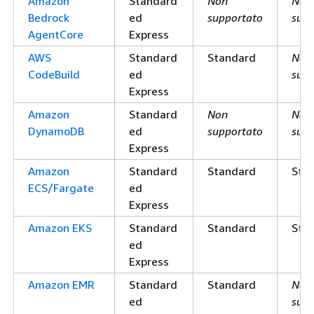
Amazon
Standard
Non
Non
Bedrock
ed
supportato
supp
AgentCore
Express
AWS
Standard
Standard
Non
CodeBuild
ed
supp
Express
Amazon
Standard
Non
Non
DynamoDB
ed
supportato
supp
Express
Amazon
Standard
Standard
Sta
ECS/Fargate
ed
Express
Amazon EKS
Standard
Standard
Sta
ed
Express
Amazon EMR
Standard
Standard
Non
ed
supp