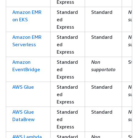
Express
Amazon EMR
Standard
Standard
Non
on EKS
ed
supp
Express
Amazon EMR
Standard
Standard
Non
Serverless
ed
supp
Express
Amazon
Standard
Non
Sta
EventBridge
ed
supportato
Express
AWS Glue
Standard
Standard
Non
ed
supp
Express
AWS Glue
Standard
Standard
Non
DataBrew
ed
supp
Express
AWS Lambda
Standard
Non
Sta