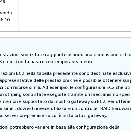
VMe
 banda
d: 10
estazioni sono state raggiunte usando una dimensione di bl
MB e dieci unità nastro contemporaneamente.
urazioni EC2 nella tabella precedente sono destinate esclusi
appresentative delle prestazioni che è possibile ottenere sui 
ici con risorse simili. Ad esempio, le configurazioni EC2 che ut
on striping sono state eseguite tramite un meccanismo speci
nte non è supportato dal nostro gateway su EC2. Per ottene
i simili, dovresti invece utilizzare un controller RAID hardwar
al server on-premise su cui è installato il gateway.
ioni potrebbero variare in base alla configurazione della