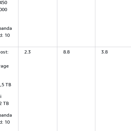
 450
2000
 banda
d: 10
ost:
2.3
8.8
3.8
rage
2,5 TB
i
2 TB
 banda
d: 10