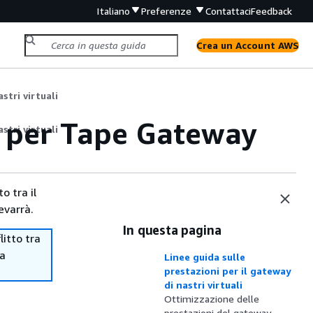
Italiano
Preferenze
Contattaci
Feedback
Crea un Account AWS
stri virtuali
e per Tape Gateway
stri virtuali
o tra il
evarrà.
In questa pagina
itto tra
ma
Linee guida sulle
prestazioni per il gateway
di nastri virtuali
Ottimizzazione delle
prestazioni del gateway