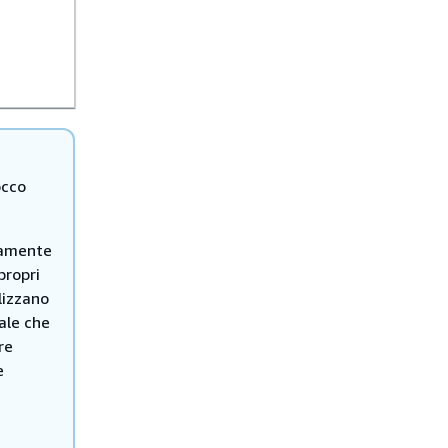
occo
vamente
propri
ilizzano
ale che
re
e