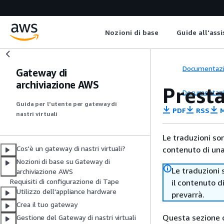
Nozioni di base
Guide all'ass
Documentaz
Gateway di
archiviazione AWS
Prest
Documentaz
Guida per l'utente per gateway di
PDF
RSS
M
nastri virtuali
Le traduzioni so
Cos'è un gateway di nastri virtuali?
contenuto di una 
Nozioni di base su Gateway di
Le traduzioni 
archiviazione AWS
Requisiti di configurazione di Tape
il contenuto d
Utilizzo dell'appliance hardware
prevarrà.
Crea il tuo gateway
Questa sezione d
Gestione del Gateway di nastri virtuali