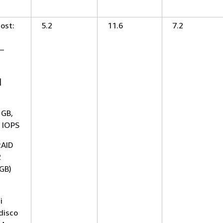
ost:
5.2
11.6
7.2
—
|
 GB,
0 IOPS
RAID
2
 GB)
i
disco