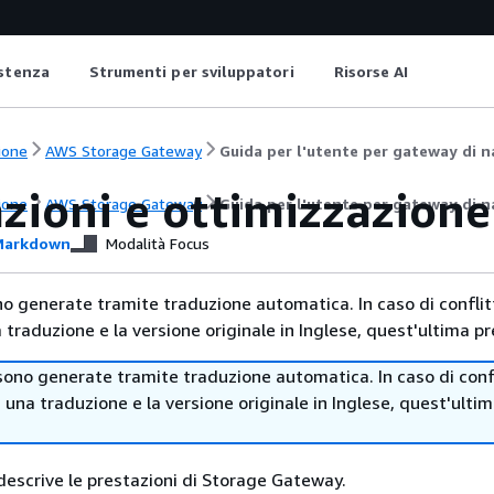
istenza
Strumenti per sviluppatori
Risorse AI
ione
AWS Storage Gateway
Guida per l'utente per gateway di na
azioni e ottimizzazion
ione
AWS Storage Gateway
Guida per l'utente per gateway di na
arkdown
Modalità Focus
no generate tramite traduzione automatica. In caso di conflitt
traduzione e la versione originale in Inglese, quest'ultima pr
sono generate tramite traduzione automatica. In caso di confl
i una traduzione e la versione originale in Inglese, quest'ulti
escrive le prestazioni di Storage Gateway.