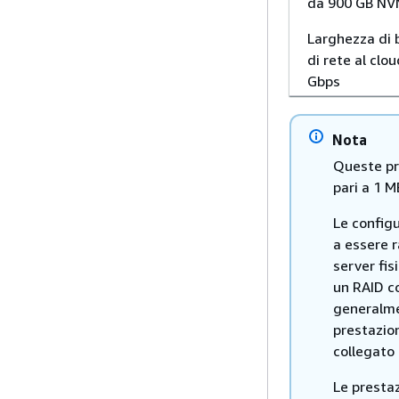
da 900 GB N
Larghezza di
di rete al clou
Gbps
Nota
Queste pr
pari a 1 
Le config
a essere r
server fis
un RAID c
generalme
prestazion
collegato 
Le prestaz