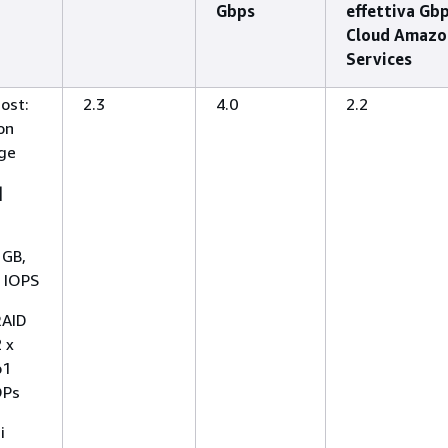
Gbps
effettiva Gbp
Cloud Amazo
Services
ost:
2.3
4.0
2.2
on
rge
|
 GB,
0 IOPS
RAID
2 x
o1
OPs
i