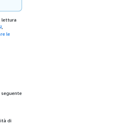
e lettura
I
,
re le
a seguente
ità di