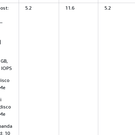
ost:
5.2
11.6
5.2
—
|
 GB,
0 IOPS
disco
VMe
i
disco
VMe
 banda
d: 10