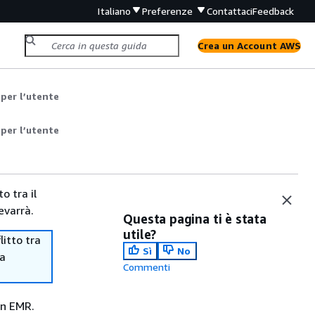
Italiano
Preferenze
Contattaci
Feedback
Crea un Account AWS
per l’utente
per l’utente
o tra il
evarrà.
Questa pagina ti è stata
utile?
itto tra
Sì
No
ma
Commenti
on EMR.