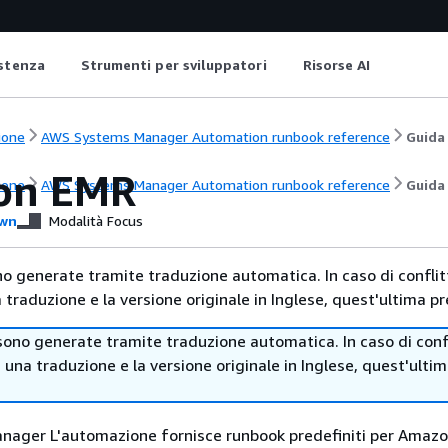
istenza
Strumenti per sviluppatori
Risorse AI
ione
AWS Systems Manager Automation runbook reference
Guida 
on EMR
ione
AWS Systems Manager Automation runbook reference
Guida 
wn
Modalità Focus
no generate tramite traduzione automatica. In caso di conflitt
traduzione e la versione originale in Inglese, quest'ultima pr
sono generate tramite traduzione automatica. In caso di confl
i una traduzione e la versione originale in Inglese, quest'ulti
ager L'automazione fornisce runbook predefiniti per Amaz