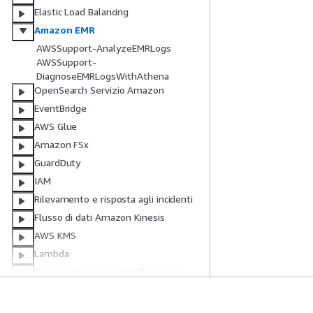
Elastic Load Balancing
Amazon EMR
AWSSupport-AnalyzeEMRLogs
AWSSupport-
DiagnoseEMRLogsWithAthena
OpenSearch Servizio Amazon
EventBridge
AWS Glue
Amazon FSx
GuardDuty
IAM
Rilevamento e risposta agli incidenti
Flusso di dati Amazon Kinesis
AWS KMS
Lambda
Amazon Managed Workflows for
Apache Airflow
Neptune