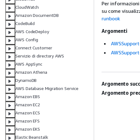
Per informazioni
CloudWatch
su come visualiz
Amazon DocumentDB
runbook
CodeBuild
Argomenti
AWS CodeDeploy
AWS Config
AWSSupport
Connect Customer
AWSSupport
Servizio di directory AWS
AWS AppSync
Amazon Athena
DynamoDB
Argomento succ
AWS Database Migration Service
Argomento prec
Amazon EBS
Amazon EC2
Amazon ECS
Amazon EFS
Amazon EKS
Elastic Beanstalk