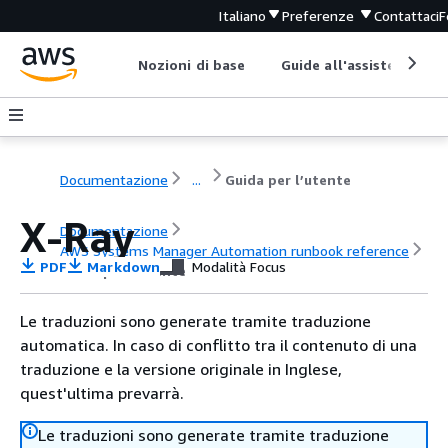
Italiano
Preferenze
Contattaci
F
Nozioni di base
Guide all'assistenza
Documentazione
...
Guida per l’utente
X-Ray
Documentazione
AWS Systems Manager Automation runbook reference
PDF
Markdown
Modalità Focus
Guida per l’utente
Le traduzioni sono generate tramite traduzione
automatica. In caso di conflitto tra il contenuto di una
traduzione e la versione originale in Inglese,
quest'ultima prevarrà.
Le traduzioni sono generate tramite traduzione