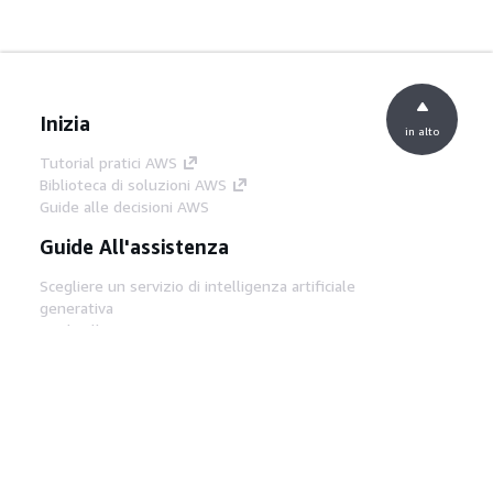
Inizia
in alto
Tutorial pratici AWS
Biblioteca di soluzioni AWS
Guide alle decisioni AWS
Guide All'assistenza
Scegliere un servizio di intelligenza artificiale
generativa
Guide all'assistenza AWS
Tutorial AWS CLI su GitHub
Strumenti Di Sviluppo
Libreria di esempi di codice AWS
AWS CLI
Centro builder AWS