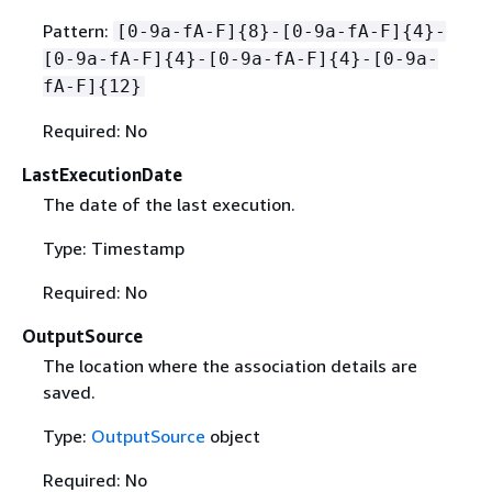
Pattern:
[0-9a-fA-F]
{
8}-[0-9a-fA-F]
{
4}-
[0-9a-fA-F]
{
4}-[0-9a-fA-F]
{
4}-[0-9a-
fA-F]
{
12}
Required: No
LastExecutionDate
The date of the last execution.
Type: Timestamp
Required: No
OutputSource
The location where the association details are
saved.
Type:
OutputSource
object
Required: No