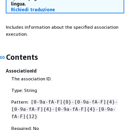
lingua.
Richiedi traduzione
Includes information about the specified association
execution.
Contents
AssociationId
The association ID.
Type: String
Pattern:
[0-9a-fA-F]
{
8}-[0-9a-fA-F]
{
4}-
[0-9a-fA-F]
{
4}-[0-9a-fA-F]
{
4}-[0-9a-
fA-F]
{
12}
Required: No