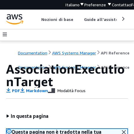
Italiano
Preferenze
Contattaci
F
Nozioni di base
Guide all'assistenza
Documentation
AWS Systems Manager
API Reference
AssociationExecutio
Documentation
AWS Systems Manager
API Reference
nTarget
PDF
Markdown
Modalità Focus
In questa pagina
Questa pagina non è tradotta nella tua