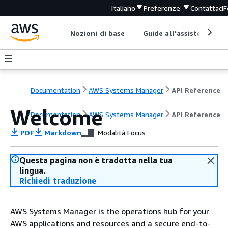
Italiano
Preferenze
Contattaci
F
Nozioni di base
Guide all'assistenza
Documentation
AWS Systems Manager
API Reference
Welcome
Documentation
AWS Systems Manager
API Reference
PDF
Markdown
Modalità Focus
Questa pagina non è tradotta nella tua
lingua.
Richiedi traduzione
AWS Systems Manager is the operations hub for your
AWS applications and resources and a secure end-to-