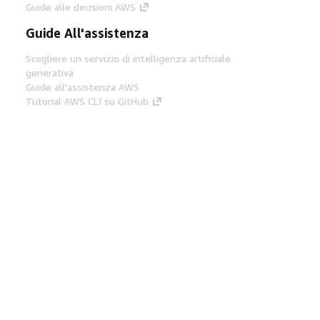
Guide alle decisioni AWS
Guide All'assistenza
Scegliere un servizio di intelligenza artificiale
generativa
Guide all'assistenza AWS
Tutorial AWS CLI su GitHub
Strumenti Di Sviluppo
Libreria di esempi di codice AWS
AWS CLI
Centro builder AWS
Blog AWS sugli strumenti per sviluppatori
Link Utili
Scarica il server MCP di AWS Docs
Accedi alla Console AWS
Forum di AWS re:Post
Privacy
Condizioni del sito
Preferenze