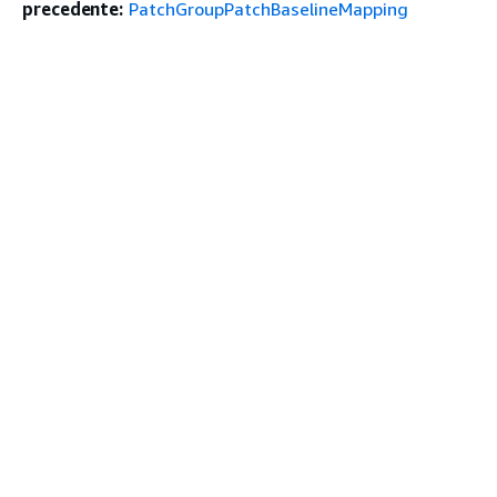
precedente:
PatchGroupPatchBaselineMapping