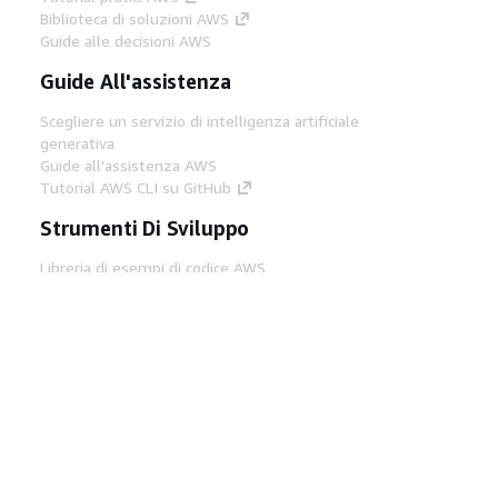
Biblioteca di soluzioni AWS
Guide alle decisioni AWS
Guide All'assistenza
Scegliere un servizio di intelligenza artificiale
generativa
Guide all'assistenza AWS
Tutorial AWS CLI su GitHub
Strumenti Di Sviluppo
Libreria di esempi di codice AWS
AWS CLI
Centro builder AWS
Blog AWS sugli strumenti per sviluppatori
Link Utili
Scarica il server MCP di AWS Docs
Accedi alla Console AWS
Forum di AWS re:Post