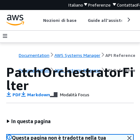
Italiano
Preferenze
Contattaci
F
Nozioni di base
Guide all'assistenza
Documentation
AWS Systems Manager
API Reference
PatchOrchestratorFi
Documentation
AWS Systems Manager
API Reference
lter
PDF
Markdown
Modalità Focus
In questa pagina
Questa pagina non è tradotta nella tua