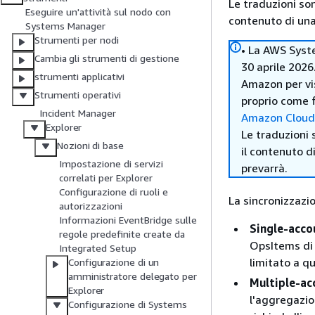
Le traduzioni so
Eseguire un'attività sul nodo con
contenuto di una 
Systems Manager
Strumenti per nodi
• La AWS Syst
Cambia gli strumenti di gestione
30 aprile 2026
strumenti applicativi
Amazon per vi
Strumenti operativi
proprio come f
Incident Manager
Amazon Clou
Explorer
Le traduzioni 
Nozioni di base
il contenuto d
Impostazione di servizi
prevarrà.
correlati per Explorer
Configurazione di ruoli e
La sincronizzazio
autorizzazioni
Informazioni EventBridge sulle
Single-acco
regole predefinite create da
OpsItems di 
Integrated Setup
limitato a q
Configurazione di un
amministratore delegato per
Multiple-ac
Explorer
l'aggregazio
Configurazione di Systems