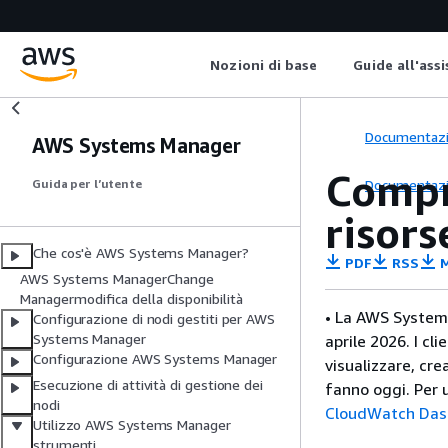
Nozioni di base
Guide all'ass
Documentaz
AWS Systems Manager
Compre
Documentaz
Guida per l’utente
risors
Che cos'è AWS Systems Manager?
PDF
RSS
M
AWS Systems ManagerChange
Managermodifica della disponibilità
• La AWS System
Configurazione di nodi gestiti per AWS
Systems Manager
aprile 2026. I c
Configurazione AWS Systems Manager
visualizzare, cr
Esecuzione di attività di gestione dei
fanno oggi. Per u
nodi
CloudWatch Das
Utilizzo AWS Systems Manager
strumenti