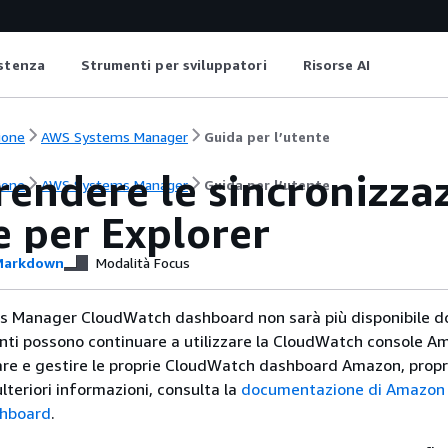
istenza
Strumenti per sviluppatori
Risorse AI
ione
AWS Systems Manager
Guida per l’utente
ndere le sincronizzazi
ione
AWS Systems Manager
Guida per l’utente
e per Explorer
arkdown
Modalità Focus
s Manager CloudWatch dashboard non sarà più disponibile do
lienti possono continuare a utilizzare la CloudWatch console 
eare e gestire le proprie CloudWatch dashboard Amazon, prop
lteriori informazioni, consulta la
documentazione di Amazon
hboard
.