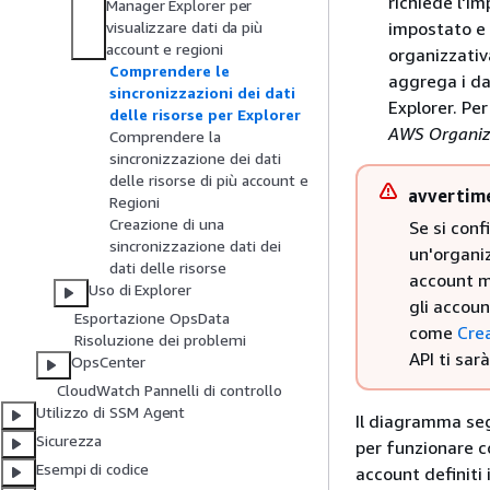
richiede l'i
Manager Explorer per
impostato e 
visualizzare dati da più
account e regioni
organizzativ
Comprendere le
aggrega i da
sincronizzazioni dei dati
Explorer. Per
delle risorse per Explorer
AWS Organiza
Comprendere la
sincronizzazione dei dati
delle risorse di più account e
avvertim
Regioni
Creazione di una
Se si conf
sincronizzazione dati dei
un'organiz
dati delle risorse
account me
Uso di Explorer
gli accou
Esportazione OpsData
come
Cre
Risoluzione dei problemi
API ti sar
OpsCenter
CloudWatch Pannelli di controllo
Utilizzo di SSM Agent
Il diagramma seg
Sicurezza
per funzionare c
Esempi di codice
account definiti 