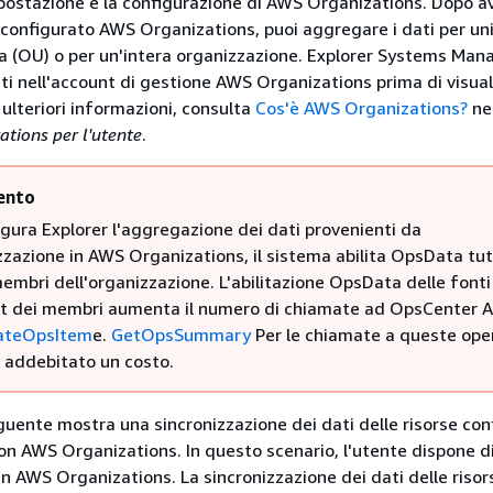
mpostazione e la configurazione di AWS Organizations. Dopo a
configurato AWS Organizations, puoi aggregare i dati per un
a (OU) o per un'intera organizzazione. Explorer Systems Man
ti nell'account di gestione AWS Organizations prima di visuali
 ulteriori informazioni, consulta
Cos'è AWS Organizations?
ne
tions per l'utente
.
ento
igura Explorer l'aggregazione dei dati provenienti da
zazione in AWS Organizations, il sistema abilita OpsData tutt
mbri dell'organizzazione. L'abilitazione OpsData delle fonti 
nt dei membri aumenta il numero di chiamate ad OpsCenter A
ateOpsItem
e.
GetOpsSummary
Per le chiamate a queste ope
à addebitato un costo.
uente mostra una sincronizzazione dei dati delle risorse con
on AWS Organizations. In questo scenario, l'utente dispone d
in AWS Organizations. La sincronizzazione dei dati delle risor