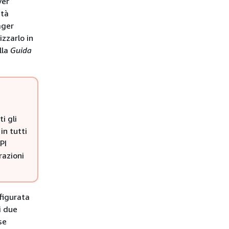
ver
ità
ager
zzarlo in
lla
Guida
i gli
in tutti
PI
razioni
figurata
i due
se