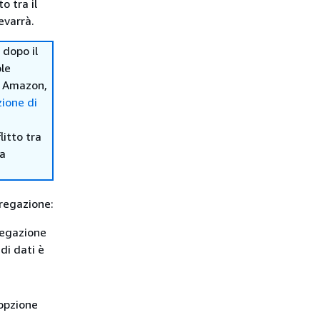
o tra il
evarrà.
dopo il
ole
d Amazon,
ione di
itto tra
ma
gregazione:
regazione
di dati è
 opzione