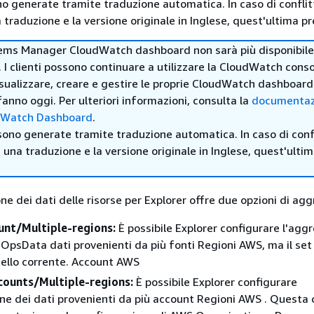
no generate tramite traduzione automatica. In caso di conflitt
traduzione e la versione originale in Inglese, quest'ultima pr
ems Manager CloudWatch dashboard non sarà più disponibile 
. I clienti possono continuare a utilizzare la CloudWatch cons
sualizzare, creare e gestire le proprie CloudWatch dashboar
anno oggi. Per ulteriori informazioni, consulta la
documentaz
dWatch Dashboard
.
sono generate tramite traduzione automatica. In caso di confl
i una traduzione e la versione originale in Inglese, quest'ulti
ne dei dati delle risorse per Explorer offre due opzioni di ag
unt/Multiple-regions:
È possibile Explorer configurare l'agg
OpsData dati provenienti da più fonti Regioni AWS, ma il set 
uello corrente. Account AWS
counts/Multiple-regions:
È possibile Explorer configurare
ne dei dati provenienti da più account Regioni AWS . Questa