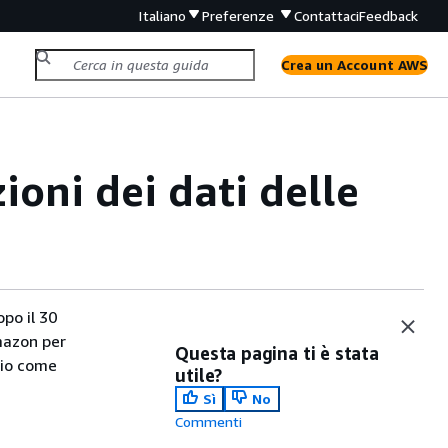
Italiano
Preferenze
Contattaci
Feedback
Crea un Account AWS
oni dei dati delle
po il 30
Amazon per
Questa pagina ti è stata
rio come
utile?
Sì
No
Commenti