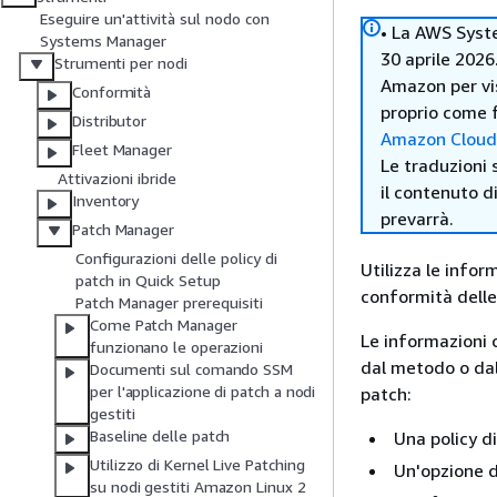
Eseguire un'attività sul nodo con
• La AWS Syst
Systems Manager
30 aprile 2026
Strumenti per nodi
Amazon per vi
Conformità
proprio come f
Distributor
Amazon Clou
Fleet Manager
Le traduzioni 
Attivazioni ibride
il contenuto d
Inventory
prevarrà.
Patch Manager
Configurazioni delle policy di
Utilizza le infor
patch in Quick Setup
conformità dell
Patch Manager prerequisiti
Come Patch Manager
Le informazioni
funzionano le operazioni
dal metodo o dal 
Documenti sul comando SSM
per l'applicazione di patch a nodi
patch:
gestiti
Baseline delle patch
Una policy d
Utilizzo di Kernel Live Patching
Un'opzione d
su nodi gestiti Amazon Linux 2