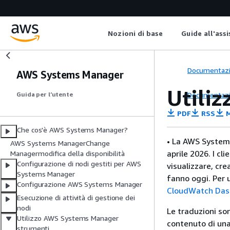
Nozioni di base
Guide all'ass
Documentaz
AWS Systems Manager
Utiliz
Documentaz
Guida per l’utente
PDF
RSS
M
Che cos'è AWS Systems Manager?
• La AWS System
AWS Systems ManagerChange
aprile 2026. I c
Managermodifica della disponibilità
Configurazione di nodi gestiti per AWS
visualizzare, cr
Systems Manager
fanno oggi. Per u
Configurazione AWS Systems Manager
CloudWatch Das
Esecuzione di attività di gestione dei
nodi
Le traduzioni so
Utilizzo AWS Systems Manager
contenuto di una 
strumenti