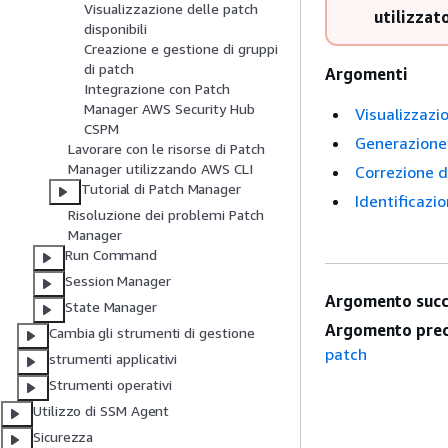
Visualizzazione delle patch
utilizzat
disponibili
Creazione e gestione di gruppi
di patch
Argomenti
Integrazione con Patch
Manager AWS Security Hub
Visualizzazio
CSPM
Generazione 
Lavorare con le risorse di Patch
Manager utilizzando AWS CLI
Correzione d
Tutorial di Patch Manager
Identificazi
Risoluzione dei problemi Patch
Manager
Run Command
Session Manager
Argomento succ
State Manager
Argomento prec
Cambia gli strumenti di gestione
patch
strumenti applicativi
Strumenti operativi
Utilizzo di SSM Agent
Sicurezza