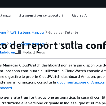
istenza
Strumenti per sviluppatori
Risorse AI
ione
AWS Systems Manager
Guida per l’utente
zo dei report sulla con
ione
AWS Systems Manager
Guida per l’utente
arkdown
Modalità Focus
s Manager CloudWatch dashboard non sarà più disponibile do
lienti possono continuare a utilizzare la CloudWatch console 
eare e gestire le proprie CloudWatch dashboard Amazon, prop
lteriori informazioni, consulta la
documentazione di Amazon
hboard
.
no generate tramite traduzione automatica. In caso di conflitt
traduzione e la versione originale in Inglese, quest'ultima pr