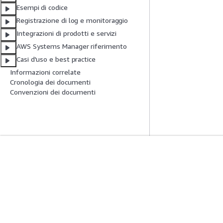
Esempi di codice
Registrazione di log e monitoraggio
Integrazioni di prodotti e servizi
AWS Systems Manager riferimento
Casi d'uso e best practice
Informazioni correlate
Cronologia dei documenti
Convenzioni dei documenti
Inizia
Guide All'ass
Tutorial pratici AWS
Scegliere un serviz
Biblioteca di soluzioni AWS
generativa
Guide alle decisioni AWS
Guide all'assiste
Tutorial AWS CLI 