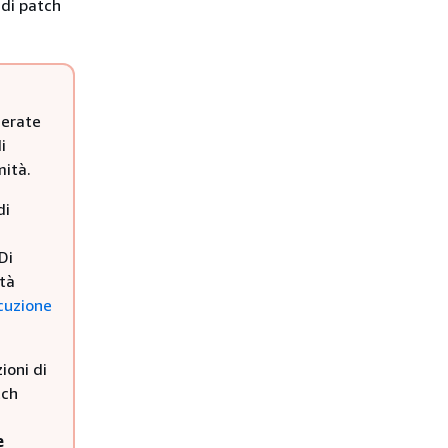
di patch
nerate
i
mità.
di
Di
ità
ecuzione
ioni di
tch
e