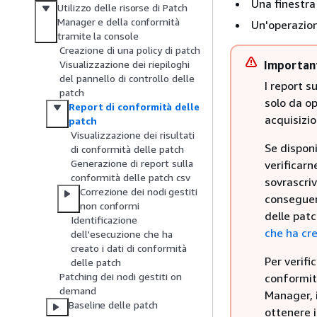
Una finestra
Utilizzo delle risorse di Patch
Manager e della conformità
Un'operazio
tramite la console
Creazione di una policy di patch
Importan
Visualizzazione dei riepiloghi
del pannello di controllo delle
I report 
patch
solo da op
Report di conformità delle
acquisizio
patch
Visualizzazione dei risultati
Se disponi
di conformità delle patch
Generazione di report sulla
verificarn
conformità delle patch csv
sovrascriv
Correzione dei nodi gestiti
conseguenz
non conformi
delle patc
Identificazione
che ha cre
dell'esecuzione che ha
creato i dati di conformità
Per verifi
delle patch
Patching dei nodi gestiti on
conformit
demand
Manager, i
Baseline delle patch
ottenere i