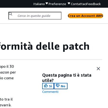
Italiano
Preferenze
Contattaci
Feedback
Crea un Account AWS
formità delle patch
po il 30
Amazon per
Questa pagina ti è stata
rio come
utile?
Sì
No
Commenti
o tra il
evarrà.