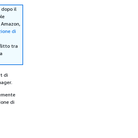
dopo il
ole
d Amazon,
ione di
itto tra
ma
t di
nager.
temente
ione di