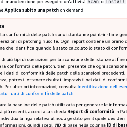
 di manutenzione per eseguire un'attività
o
Scan
Install
ne
Applica subito una patch
on demand
te
sulla conformità delle patch sono istantanee point-in-time ge
erazioni di patching riuscite. Ogni report contiene un orario d
ne che identifica quando è stato calcolato lo stato di confor
 di più tipi di operazioni per la scansione delle istanze al fine 
e la conformità delle patch, tieni presente che ogni scansione
e i dati di conformità delle patch delle scansioni precedenti. 
a, potresti ottenere risultati imprevisti nei dati di conform
h. Per ulteriori informazioni, consulta
Identificazione dell'es
ato i dati di conformità delle patch
.
care la baseline delle patch utilizzata per generare le informaz
à più recenti, accedi alla scheda
Report di conformità
in Pa
ndividua la riga relativa al nodo gestito per il quale desideri
nformazioni, quindi scegli l'ID di base nella colonna
ID di bas