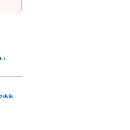
atch
h
o delle