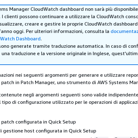
ems Manager CloudWatch dashboard non sarà più disponibile 
. I clienti possono continuare a utilizzare la CloudWatch cons
sualizzare, creare e gestire le proprie CloudWatch dashboar
anno oggi. Per ulteriori informazioni, consulta la
documentaz
dWatch Dashboard
.
sono generate tramite traduzione automatica. In caso di confl
i una traduzione e la versione originale in Inglese, quest'ulti
mazioni nei seguenti argomenti per generare e utilizzare repor
e patch in Patch Manager, uno strumento di AWS Systems Ma
 contenute negli argomenti seguenti sono valide indipenden
tipo di configurazione utilizzato per le operazioni di applicaz
i patch configurata in Quick Setup
i gestione host configurata in Quick Setup