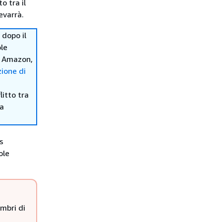
o tra il
evarrà.
dopo il
ole
d Amazon,
ione di
itto tra
ma
s
ole
mbri di