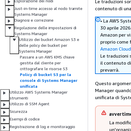
Esplorazione dei nodi
Le traduzioni so
contenuto di una 
Just-in-time accesso al nodo tramite
Systems Manager
Diagnosi e correzione
• La AWS Syst
30 aprile 2026
Regolazione delle impostazioni di
Systems Manager
Amazon per vi
Utilizzo dei bucket Amazon S3 e
proprio come f
delle policy dei bucket per
Amazon Clou
Systems Manager
Le traduzioni 
Passare a un AWS KMS chiave
il contenuto d
gestita dal cliente per
crittografare le risorse S3
prevarrà.
Policy di bucket S3 per la
console di Systems Manager
Questo argoment
unificata
Manager quando s
Utilizzo AWS Systems Manager
unificata di Sys
strumenti
Utilizzo di SSM Agent
Sicurezza
avvertim
Esempi di codice
La modific
Registrazione di log e monitoraggio
un'organiz