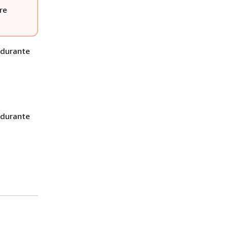
are
a durante
a durante