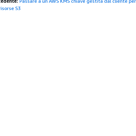
edente:
Passare a un AWS KMS chiave gestita dal cliente pe
risorse S3