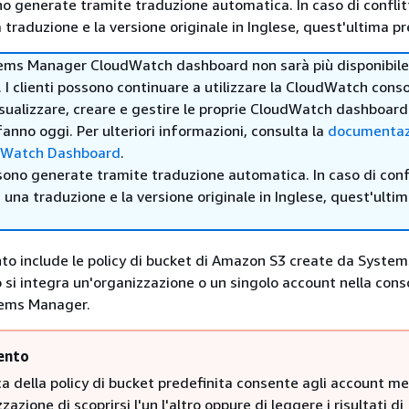
no generate tramite traduzione automatica. In caso di conflitt
traduzione e la versione originale in Inglese, quest'ultima pr
ems Manager CloudWatch dashboard non sarà più disponibile 
. I clienti possono continuare a utilizzare la CloudWatch cons
sualizzare, creare e gestire le proprie CloudWatch dashboar
anno oggi. Per ulteriori informazioni, consulta la
documentaz
dWatch Dashboard
.
sono generate tramite traduzione automatica. In caso di confl
i una traduzione e la versione originale in Inglese, quest'ulti
o include le policy di bucket di Amazon S3 create da System
i integra un'organizzazione o un singolo account nella cons
tems Manager.
ento
a della policy di bucket predefinita consente agli account me
zazione di scoprirsi l'un l'altro oppure di leggere i risultati di