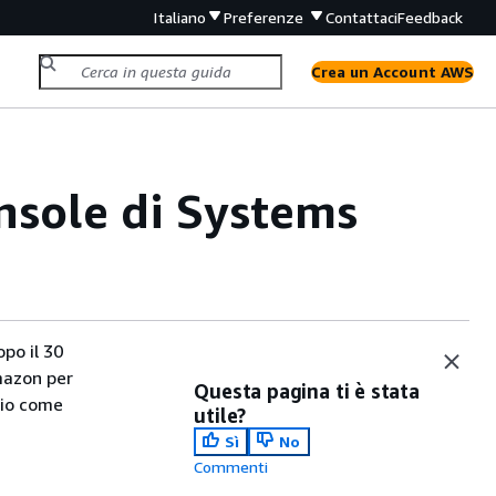
Italiano
Preferenze
Contattaci
Feedback
Crea un Account AWS
onsole di Systems
po il 30
Amazon per
Questa pagina ti è stata
rio come
utile?
Sì
No
Commenti