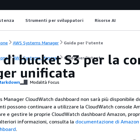
istenza
Strumenti per sviluppatori
Risorse AI
ione
AWS Systems Manager
Guida per l’utente
 di bucket S3 per la c
ione
AWS Systems Manager
Guida per l’utente
er unificata
arkdown
Modalità Focus
s Manager CloudWatch dashboard non sarà più disponibile do
lienti possono continuare a utilizzare la CloudWatch console 
eare e gestire le proprie CloudWatch dashboard Amazon, prop
lteriori informazioni, consulta la
documentazione di Amazon
hboard
.