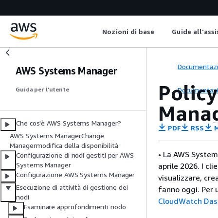
Nozioni di base
Guide all'ass
Documentaz
AWS Systems Manager
Policy
Documentaz
Guida per l’utente
Manag
Che cos'è AWS Systems Manager?
PDF
RSS
M
AWS Systems ManagerChange
Managermodifica della disponibilità
• La AWS System
Configurazione di nodi gestiti per AWS
Systems Manager
aprile 2026. I c
Configurazione AWS Systems Manager
visualizzare, cr
Esecuzione di attività di gestione dei
fanno oggi. Per u
nodi
CloudWatch Das
Esaminare approfondimenti nodo